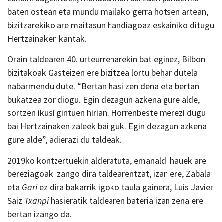
baten ostean eta mundu mailako gerra hotsen artean,
bizitzarekiko are maitasun handiagoaz eskainiko ditugu
Hertzainaken kantak.
Orain taldearen 40. urteurrenarekin bat eginez, Bilbon
bizitakoak Gasteizen ere bizitzea lortu behar dutela
nabarmendu dute. “Bertan hasi zen dena eta bertan
bukatzea zor diogu. Egin dezagun azkena gure alde,
sortzen ikusi gintuen hirian. Horrenbeste merezi dugu
bai Hertzainaken zaleek bai guk. Egin dezagun azkena
gure alde”, adierazi du taldeak.
2019ko kontzertuekin alderatuta, emanaldi hauek are
bereziagoak izango dira taldearentzat, izan ere, Zabala
eta
Gari
ez dira bakarrik igoko taula gainera, Luis Javier
Saiz
Txanpi
hasieratik taldearen bateria izan zena ere
bertan izango da.