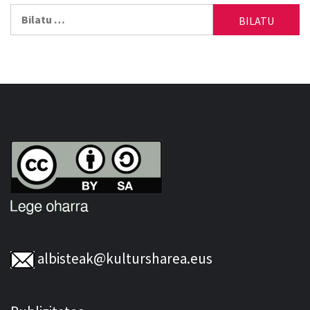
Bilatu:
albisteak@kultursharea.eus