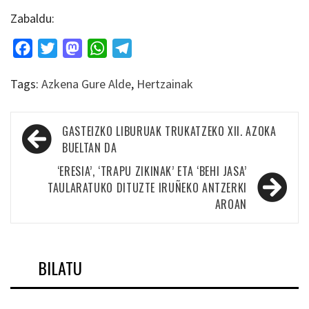
Zabaldu:
Facebook
Twitter
Mastodon
WhatsApp
Telegram
Tags:
Azkena Gure Alde
,
Hertzainak
Bidalketetan
GASTEIZKO LIBURUAK TRUKATZEKO XII. AZOKA
zehar
BUELTAN DA
nabigatu
‘ERESIA’, ‘TRAPU ZIKINAK’ ETA ‘BEHI JASA’
TAULARATUKO DITUZTE IRUÑEKO ANTZERKI
AROAN
BILATU