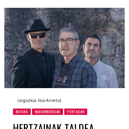
(argazkia: Ibai Arrieta)
MUSIKA
NABARMENDUAK
PORTADAN
HERTZAINAK TALDEA