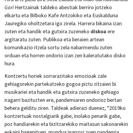
Gari
Hertzainak taldeko abestiak berriro jotzeko
elkartu eta Bilboko Kafe Antzokiko eta Euskalduna
Jauregiko oholtzetara igo zirela. Harrera bikaina izan
zuten eta handik eta gutxira zuzeneko
diskoa
ere
argitaratu zuten. Publikoa eta beraien artean
komunikazio itzela sortu zela nabarmendu zuten
orduan eta horren ondorio izan zen kaleratutako disko
hura.
Kontzertu horiek sorrarazitako emozioak zale
gehiagorekin partekatzeko gogoa piztu zitzaien bi
musikariei eta handik eta gutxira zuzeneko gehiago
iragarri bazituzten ere, pandemiaren ondorioz bertan
behera gelditu ziren. Taldeak adierazi duenez, “2019ko
kontzertuak nostalgiarik gabe, inolako penarik gabe,
poz handiarekin eta bizitzarekiko maitasun sakonarekin
eskaini bagenituen, mundua inarrosi zuen pandemia