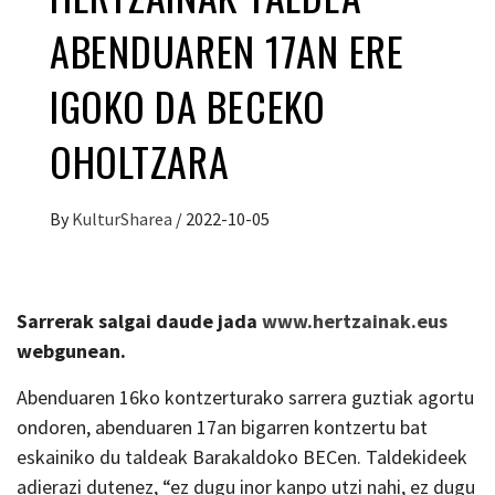
ABENDUAREN 17AN ERE
IGOKO DA BECEKO
OHOLTZARA
By
KulturSharea
/
2022-10-05
Sarrerak salgai daude jada
www.hertzainak.eus
webgunean.
Abenduaren 16ko kontzerturako sarrera guztiak agortu
ondoren, abenduaren 17an bigarren kontzertu bat
eskainiko du taldeak Barakaldoko BECen. Taldekideek
adierazi dutenez, “ez dugu inor kanpo utzi nahi, ez dugu