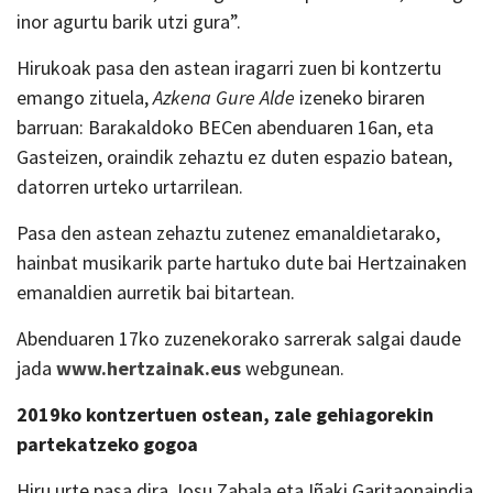
inor agurtu barik utzi gura”.
Hirukoak pasa den astean iragarri zuen bi kontzertu
emango zituela,
Azkena Gure Alde
izeneko biraren
barruan: Barakaldoko BECen abenduaren 16an, eta
Gasteizen, oraindik zehaztu ez duten espazio batean,
datorren urteko urtarrilean.
Pasa den astean zehaztu zutenez emanaldietarako,
hainbat musikarik parte hartuko dute bai Hertzainaken
emanaldien aurretik bai bitartean.
Abenduaren 17ko zuzenekorako sarrerak salgai daude
jada
www.hertzainak.eus
webgunean.
2019ko kontzertuen ostean, zale gehiagorekin
partekatzeko gogoa
Hiru urte pasa dira Josu Zabala eta Iñaki Garitaonaindia