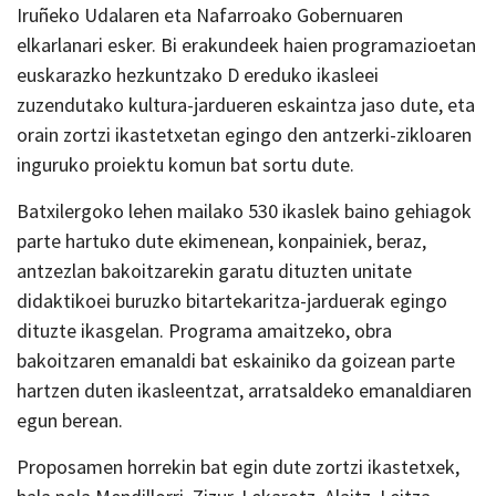
Iruñeko Udalaren eta Nafarroako Gobernuaren
elkarlanari esker. Bi erakundeek haien programazioetan
euskarazko hezkuntzako D ereduko ikasleei
zuzendutako kultura-jardueren eskaintza jaso dute, eta
orain zortzi ikastetxetan egingo den antzerki-zikloaren
inguruko proiektu komun bat sortu dute.
Batxilergoko lehen mailako 530 ikaslek baino gehiagok
parte hartuko dute ekimenean, konpainiek, beraz,
antzezlan bakoitzarekin garatu dituzten unitate
didaktikoei buruzko bitartekaritza-jarduerak egingo
dituzte ikasgelan. Programa amaitzeko, obra
bakoitzaren emanaldi bat eskainiko da goizean parte
hartzen duten ikasleentzat, arratsaldeko emanaldiaren
egun berean.
Proposamen horrekin bat egin dute zortzi ikastetxek,