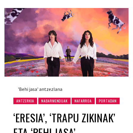
'Behi jasa' antzezlana
ANTZERKIA
NABARMENDUAK
NAFARROA
PORTADAN
‘ERESIA’, ‘TRAPU ZIKINAK’
ETA ‘BEHI JASA’