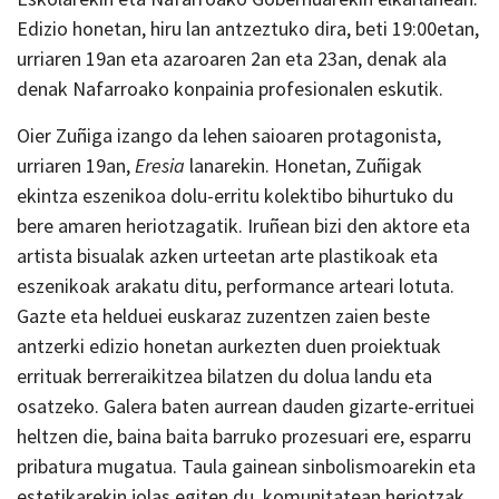
Edizio honetan, hiru lan antzeztuko dira, beti 19:00etan,
urriaren 19an eta azaroaren 2an eta 23an, denak ala
denak Nafarroako konpainia profesionalen eskutik.
Oier Zuñiga izango da lehen saioaren protagonista,
urriaren 19an,
Eresia
lanarekin. Honetan, Zuñigak
ekintza eszenikoa dolu-erritu kolektibo bihurtuko du
bere amaren heriotzagatik. Iruñean bizi den aktore eta
artista bisualak azken urteetan arte plastikoak eta
eszenikoak arakatu ditu, performance arteari lotuta.
Gazte eta helduei euskaraz zuzentzen zaien beste
antzerki edizio honetan aurkezten duen proiektuak
errituak berreraikitzea bilatzen du dolua landu eta
osatzeko. Galera baten aurrean dauden gizarte-errituei
heltzen die, baina baita barruko prozesuari ere, esparru
pribatura mugatua. Taula gainean sinbolismoarekin eta
estetikarekin jolas egiten du, komunitatean heriotzak