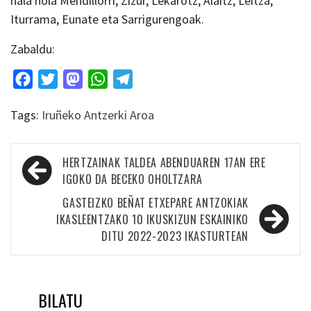
hala nola Mendillorri, Zizur, Lekarotz, Alaitz, Leitza,
Iturrama, Eunate eta Sarrigurengoak.
Zabaldu:
Facebook
Twitter
Mastodon
WhatsApp
Telegram
Tags:
Iruñeko Antzerki Aroa
Bidalketetan
HERTZAINAK TALDEA ABENDUAREN 17AN ERE
zehar
IGOKO DA BECEKO OHOLTZARA
nabigatu
GASTEIZKO BEÑAT ETXEPARE ANTZOKIAK
IKASLEENTZAKO 10 IKUSKIZUN ESKAINIKO
DITU 2022-2023 IKASTURTEAN
BILATU