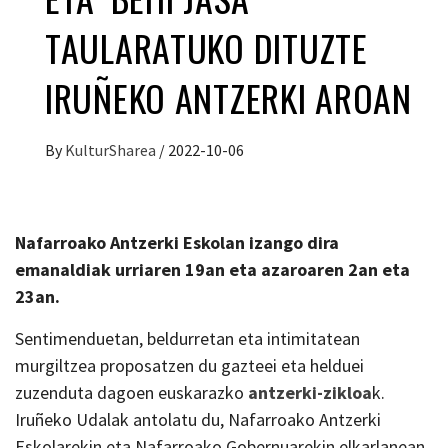
TAULARATUKO DITUZTE
IRUÑEKO ANTZERKI AROAN
By
KulturSharea
/
2022-10-06
Nafarroako Antzerki Eskolan izango dira
emanaldiak urriaren 19an eta azaroaren 2an eta
23an.
Sentimenduetan, beldurretan eta intimitatean
murgiltzea proposatzen du gazteei eta helduei
zuzenduta dagoen euskarazko
antzerki-zikloa
k.
Iruñeko Udalak antolatu du, Nafarroako Antzerki
Eskolarekin eta Nafarroako Gobernuarekin elkarlanean.