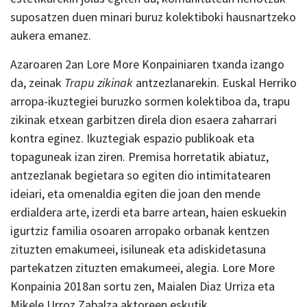
suposatzen duen minari buruz kolektiboki hausnartzeko
aukera emanez.
Azaroaren 2an Lore More Konpainiaren txanda izango
da, zeinak
Trapu zikinak
antzezlanarekin. Euskal Herriko
arropa-ikuztegiei buruzko sormen kolektiboa da, trapu
zikinak etxean garbitzen direla dion esaera zaharrari
kontra eginez. Ikuztegiak espazio publikoak eta
topaguneak izan ziren. Premisa horretatik abiatuz,
antzezlanak begietara so egiten dio intimitatearen
ideiari, eta omenaldia egiten die joan den mende
erdialdera arte, izerdi eta barre artean, haien eskuekin
igurtziz familia osoaren arropako orbanak kentzen
zituzten emakumeei, isiluneak eta adiskidetasuna
partekatzen zituzten emakumeei, alegia. Lore More
Konpainia 2018an sortu zen, Maialen Diaz Urriza eta
Mikele Urroz Zabalza aktoreen eskutik.