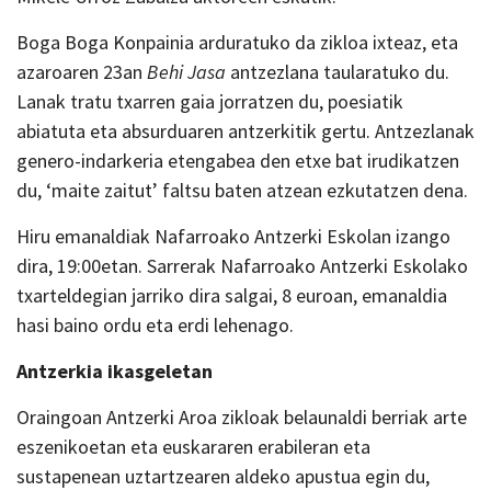
Boga Boga Konpainia arduratuko da zikloa ixteaz, eta
azaroaren 23an
Behi Jasa
antzezlana taularatuko du.
Lanak tratu txarren gaia jorratzen du, poesiatik
abiatuta eta absurduaren antzerkitik gertu. Antzezlanak
genero-indarkeria etengabea den etxe bat irudikatzen
du, ‘maite zaitut’ faltsu baten atzean ezkutatzen dena.
Hiru emanaldiak Nafarroako Antzerki Eskolan izango
dira, 19:00etan. Sarrerak Nafarroako Antzerki Eskolako
txarteldegian jarriko dira salgai, 8 euroan, emanaldia
hasi baino ordu eta erdi lehenago.
Antzerkia ikasgeletan
Oraingoan Antzerki Aroa zikloak belaunaldi berriak arte
eszenikoetan eta euskararen erabileran eta
sustapenean uztartzearen aldeko apustua egin du,