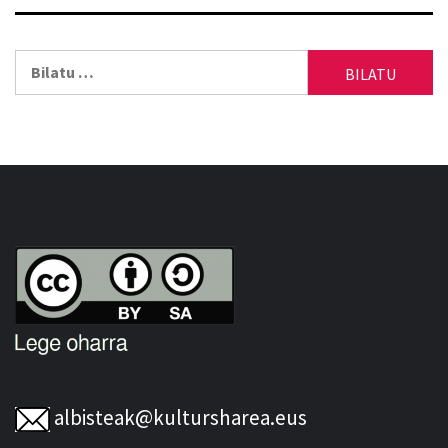
Bilatu:
albisteak@kultursharea.eus