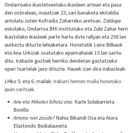
Ondarroako ikastetxeetako ikasleen artean eta pasa
den ostiralean, maiatzak 23, sari banaketa ekitaldia
antolatu zuten Kofradia Zaharreko aretoan. Zaldupe
eskolako, Ondarroa BHI institutuko eta Zubi Zahar herri
ikastolako ikasleek parte hartu dute rallyan eta 250 lan
aurkeztu dituzte lehiaketara. Horietatik Leire Bilbaok
eta Ana Urkizak osatutako epaimahaiak 15 lan saritu
ditu. Irabazle guztiek herriko dendetan gastatzeko
opari txartelak jaso dituzte. Hauek izan dira irabazleak:
LHko 5. eta 6. mailak:
irakurri hemen maila honetako
ipuin sarituak.
Ane eta Mikelen bihotz ona.
Karle Solabarrieta
Bonilla.
Amona non zaude?
Nahia Bikandi Osa eta Aiora
Elustondo Bedialauneta.