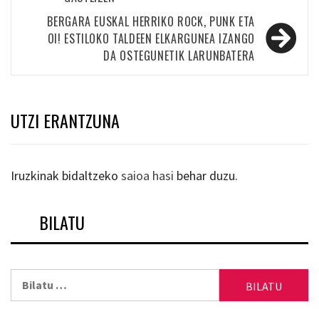
nabigatu
BERGARA EUSKAL HERRIKO ROCK, PUNK ETA
OI! ESTILOKO TALDEEN ELKARGUNEA IZANGO
DA OSTEGUNETIK LARUNBATERA
UTZI ERANTZUNA
Iruzkinak bidaltzeko
saioa hasi
behar duzu.
BILATU
Bilatu: