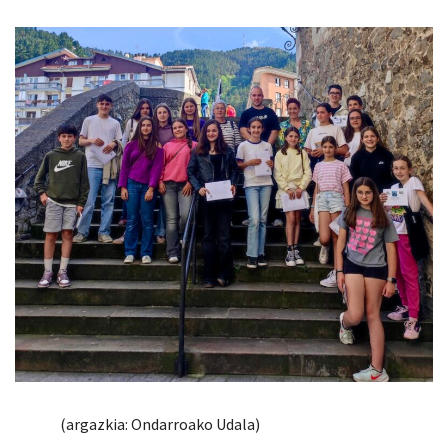
(argazkia: Ondarroako Udala)