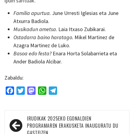
ipuin sarituak.
Familia apurtua.
June Urresti Iglesias eta June
Atxurra Badiola.
Musikadun ametsa.
Laia Itxaso Zubikarai.
Ostadarra baino haratago.
Mikel Martinez de
Azagra Martinez de Luko.
Basoa edo festa?
Enara Horta Solabarrieta eta
Ander Badiola Alcibar.
Zabaldu:
Facebook
Twitter
Mastodon
WhatsApp
Telegram
Bidalketetan
IRUDIKAK 2025EKO EGONALDIEN
zehar
PROGRAMAREN ERAKUSKETA INAUGURATU DU
GASTEIZEN