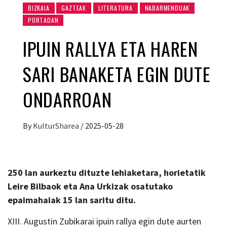
BIZKAIA
GAZTEAK
LITERATURA
NABARMENDUAK
PORTADAN
IPUIN RALLYA ETA HAREN
SARI BANAKETA EGIN DUTE
ONDARROAN
By
KulturSharea
/
2025-05-28
250 lan aurkeztu dituzte lehiaketara, horietatik
Leire Bilbaok eta Ana Urkizak osatutako
epaimahaiak 15 lan saritu ditu.
XIII. Augustin Zubikarai ipuin rallya egin dute aurten