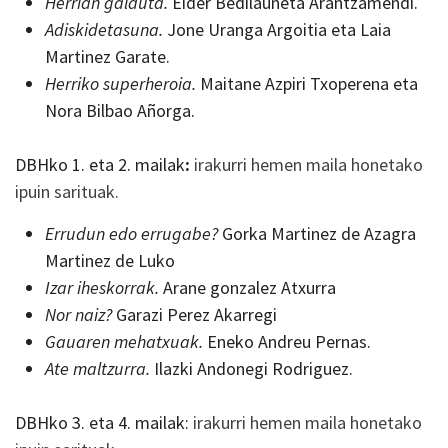
Herrian galduta.
Eider Bedilauneta Arantzamendi.
Adiskidetasuna.
Jone Uranga Argoitia eta Laia
Martinez Garate.
Herriko superheroia.
Maitane Azpiri Txoperena eta
Nora Bilbao Añorga.
DBHko 1. eta 2. mailak
:
irakurri hemen maila honetako
ipuin sarituak.
Errudun edo errugabe?
Gorka Martinez de Azagra
Martinez de Luko
Izar iheskorrak.
Arane gonzalez Atxurra
Nor naiz?
Garazi Perez Akarregi
Gauaren mehatxuak.
Eneko Andreu Pernas.
Ate maltzurra.
Ilazki Andonegi Rodriguez.
DBHko 3. eta 4. mailak:
irakurri hemen maila honetako