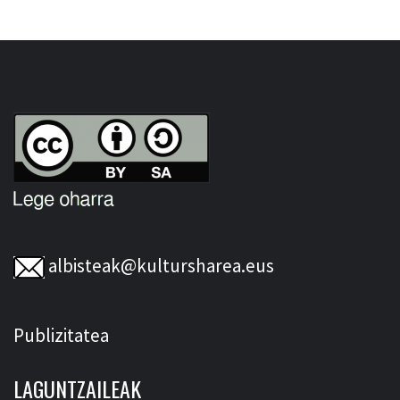
albisteak@kultursharea.eus
Publizitatea
LAGUNTZAILEAK