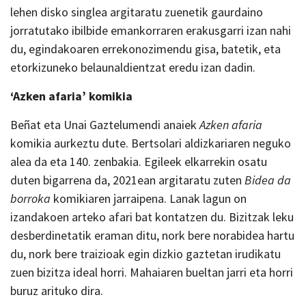
lehen disko singlea argitaratu zuenetik gaurdaino
jorratutako ibilbide emankorraren erakusgarri izan nahi
du, egindakoaren errekonozimendu gisa, batetik, eta
etorkizuneko belaunaldientzat eredu izan dadin.
‘Azken afaria’ komikia
Beñat eta Unai Gaztelumendi anaiek
Azken afaria
komikia aurkeztu dute. Bertsolari aldizkariaren neguko
alea da eta 140. zenbakia. Egileek elkarrekin osatu
duten bigarrena da, 2021ean argitaratu zuten
Bidea da
borroka
komikiaren jarraipena. Lanak lagun on
izandakoen arteko afari bat kontatzen du. Bizitzak leku
desberdinetatik eraman ditu, nork bere norabidea hartu
du, nork bere traizioak egin dizkio gaztetan irudikatu
zuen bizitza ideal horri. Mahaiaren bueltan jarri eta horri
buruz arituko dira.