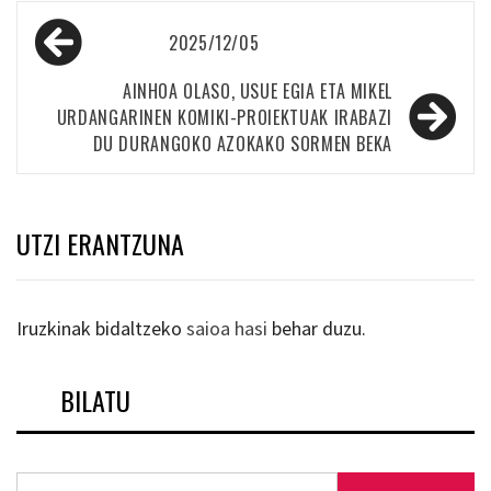
Bidalketetan
2025/12/05
zehar
nabigatu
AINHOA OLASO, USUE EGIA ETA MIKEL
URDANGARINEN KOMIKI-PROIEKTUAK IRABAZI
DU DURANGOKO AZOKAKO SORMEN BEKA
UTZI ERANTZUNA
Iruzkinak bidaltzeko
saioa hasi
behar duzu.
BILATU
Bilatu: