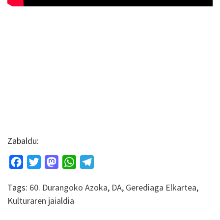
Zabaldu:
Facebook
Twitter
Mastodon
WhatsApp
Telegram
Tags:
60. Durangoko Azoka
,
DA
,
Gerediaga Elkartea
,
Kulturaren jaialdia