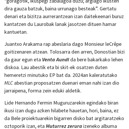
“goragotik, ikuspegi zabalagoa duzu; argiago ikusten
dira gauza batzuk, baina urrunago besteak”. Gertatu
denari eta bizitza aurrerantzean izan daitekeenari buruz
kantatzen du Laurobak lanak jasotzen dituen hamar
kantuetan.
Juantxo Arakama rap abeslaria dago Monsieur leCrêpe
goitizenaren atzean. Tolosarra den arren, Donostian bizi
da gaur egun eta
Venta Aundi
da bere bakarkako lehen
diskoa. Lau abestik eta bi skit-ek osatzen duten
hemeretzi minutuko EP bat da. 2024an kaleratutako
MLC
abestian proposatzen duenari eman nahi izan dio
jarraipena, forma zein eduki aldetik.
Lide Hernando Fermin Muguruzarekin egindako biran
ikusi izan dugu azken hilabete hauetan, hori, baina, ez
da Bele proiektuarekin bigarren disko bat argitaratzeko
oztoporik izan, eta
Muturrez zerura
izeneko albuma