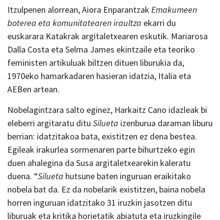
Itzulpenen alorrean, Aiora Enparantzak
Emakumeen
boterea eta komunitatearen iraultza
ekarri du
euskarara Katakrak argitaletxearen eskutik. Mariarosa
Dalla Costa eta Selma James ekintzaile eta teoriko
feministen artikuluak biltzen dituen liburukia da,
1970eko hamarkadaren hasieran idatzia, Italia eta
AEBen artean.
Nobelagintzara salto eginez, Harkaitz Cano idazleak bi
eleberri argitaratu ditu
Silueta
izenburua daraman liburu
berrian: idatzitakoa bata, existitzen ez dena bestea.
Egileak irakurlea sormenaren parte bihurtzeko egin
duen ahalegina da Susa argitaletxearekin kaleratu
duena. “
Silueta
hutsune baten inguruan eraikitako
nobela bat da. Ez da nobelarik existitzen, baina nobela
horren inguruan idatzitako 31 iruzkin jasotzen ditu
liburuak eta kritika horietatik abiatuta eta iruzkingile