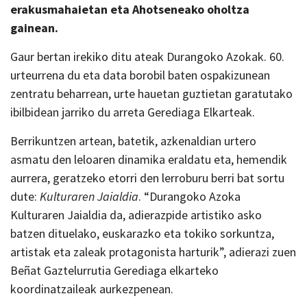
erakusmahaietan eta Ahotseneako oholtza
gainean.
Gaur bertan irekiko ditu ateak Durangoko Azokak. 60.
urteurrena du eta data borobil baten ospakizunean
zentratu beharrean, urte hauetan guztietan garatutako
ibilbidean jarriko du arreta Gerediaga Elkarteak.
Berrikuntzen artean, batetik, azkenaldian urtero
asmatu den leloaren dinamika eraldatu eta, hemendik
aurrera, geratzeko etorri den lerroburu berri bat sortu
dute:
Kulturaren Jaialdia
. “Durangoko Azoka
Kulturaren Jaialdia da, adierazpide artistiko asko
batzen dituelako, euskarazko eta tokiko sorkuntza,
artistak eta zaleak protagonista harturik”, adierazi zuen
Beñat Gaztelurrutia Gerediaga elkarteko
koordinatzaileak aurkezpenean.