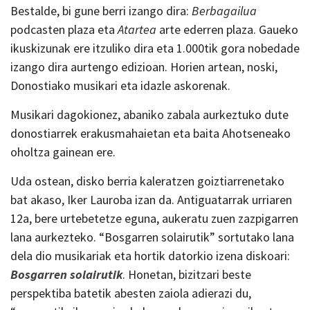
Bestalde, bi gune berri izango dira:
Berbagailua
podcasten plaza eta
Atartea
arte ederren plaza. Gaueko
ikuskizunak ere itzuliko dira eta 1.000tik gora nobedade
izango dira aurtengo edizioan. Horien artean, noski,
Donostiako musikari eta idazle askorenak.
Musikari dagokionez, abaniko zabala aurkeztuko dute
donostiarrek erakusmahaietan eta baita Ahotseneako
oholtza gainean ere.
Uda ostean, disko berria kaleratzen goiztiarrenetako
bat akaso, Iker Lauroba izan da. Antiguatarrak urriaren
12a, bere urtebetetze eguna, aukeratu zuen zazpigarren
lana aurkezteko. “Bosgarren solairutik” sortutako lana
dela dio musikariak eta hortik datorkio izena diskoari:
Bosgarren solairutik
. Honetan, bizitzari beste
perspektiba batetik abesten zaiola adierazi du,