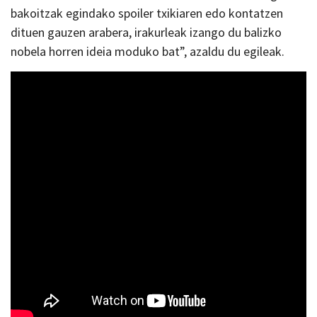
bakoitzak egindako spoiler txikiaren edo kontatzen
dituen gauzen arabera, irakurleak izango du balizko
nobela horren ideia moduko bat”, azaldu du egileak.