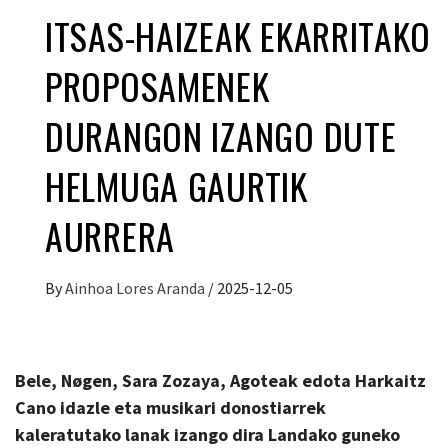
ITSAS-HAIZEAK EKARRITAKO
PROPOSAMENEK
DURANGON IZANGO DUTE
HELMUGA GAURTIK
AURRERA
By
Ainhoa Lores Aranda
/
2025-12-05
Bele, Nøgen, Sara Zozaya, Agoteak edota Harkaitz
Cano idazle eta musikari donostiarrek
kaleratutako lanak izango dira Landako guneko