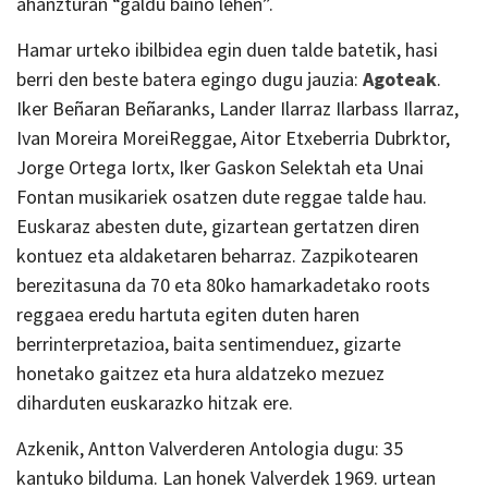
ahanzturan “galdu baino lehen”.
Hamar urteko ibilbidea egin duen talde batetik, hasi
berri den beste batera egingo dugu jauzia:
Agoteak
.
Iker Beñaran Beñaranks, Lander Ilarraz Ilarbass Ilarraz,
Ivan Moreira MoreiReggae, Aitor Etxeberria Dubrktor,
Jorge Ortega Iortx, Iker Gaskon Selektah eta Unai
Fontan musikariek osatzen dute reggae talde hau.
Euskaraz abesten dute, gizartean gertatzen diren
kontuez eta aldaketaren beharraz. Zazpikotearen
berezitasuna da 70 eta 80ko hamarkadetako roots
reggaea eredu hartuta egiten duten haren
berrinterpretazioa, baita sentimenduez, gizarte
honetako gaitzez eta hura aldatzeko mezuez
diharduten euskarazko hitzak ere.
Azkenik, Antton Valverderen Antologia dugu: 35
kantuko bilduma. Lan honek Valverdek 1969. urtean