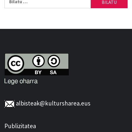
albisteak@kultursharea.eus
Publizitatea