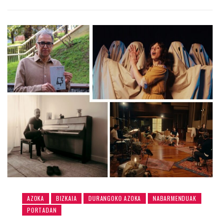
AZOKA
BIZKAIA
DURANGOKO AZOKA
NABARMENDUAK
PORTADAN