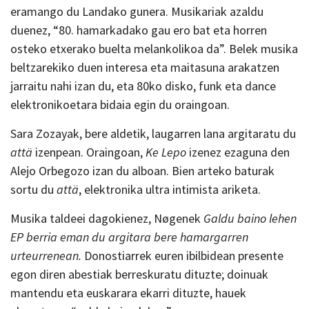
eramango du Landako gunera. Musikariak azaldu
duenez, “80. hamarkadako gau ero bat eta horren
osteko etxerako buelta melankolikoa da”. Belek musika
beltzarekiko duen interesa eta maitasuna arakatzen
jarraitu nahi izan du, eta 80ko disko, funk eta dance
elektronikoetara bidaia egin du oraingoan.
Sara Zozayak, bere aldetik, laugarren lana argitaratu du
attä
izenpean. Oraingoan,
Ke Lepo
izenez ezaguna den
Alejo Orbegozo izan du alboan. Bien arteko baturak
sortu du
attä
, elektronika ultra intimista ariketa.
Musika taldeei dagokienez, Nøgenek
Galdu baino lehen
EP berria eman du argitara bere hamargarren
urteurrenean.
Donostiarrek euren ibilbidean presente
egon diren abestiak berreskuratu dituzte; doinuak
mantendu eta euskarara ekarri dituzte, hauek