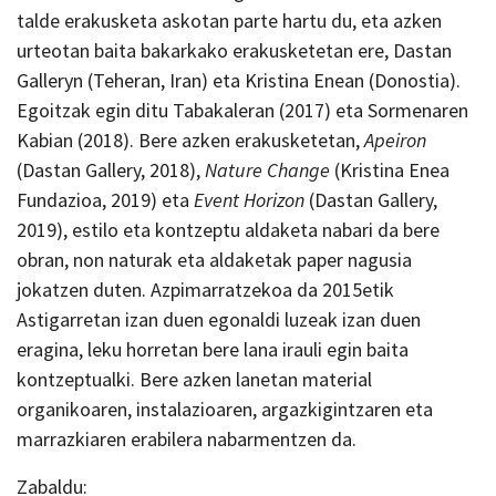
talde erakusketa askotan parte hartu du, eta azken
urteotan baita bakarkako erakusketetan ere, Dastan
Galleryn (Teheran, Iran) eta Kristina Enean (Donostia).
Egoitzak egin ditu Tabakaleran (2017) eta Sormenaren
Kabian (2018). Bere azken erakusketetan,
Apeiron
(Dastan Gallery, 2018),
Nature Change
(Kristina Enea
Fundazioa, 2019) eta
Event Horizon
(Dastan Gallery,
2019), estilo eta kontzeptu aldaketa nabari da bere
obran, non naturak eta aldaketak paper nagusia
jokatzen duten. Azpimarratzekoa da 2015etik
Astigarretan izan duen egonaldi luzeak izan duen
eragina, leku horretan bere lana irauli egin baita
kontzeptualki. Bere azken lanetan material
organikoaren, instalazioaren, argazkigintzaren eta
marrazkiaren erabilera nabarmentzen da.
Zabaldu: