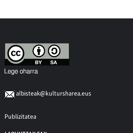
albisteak@kultursharea.eus
Publizitatea