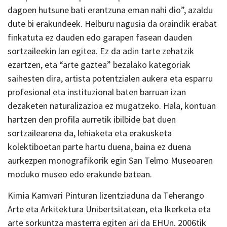
dagoen hutsune bati erantzuna eman nahi dio”, azaldu
dute bi erakundeek. Helburu nagusia da oraindik erabat
finkatuta ez dauden edo garapen fasean dauden
sortzaileekin lan egitea. Ez da adin tarte zehatzik
ezartzen, eta “arte gaztea” bezalako kategoriak
saihesten dira, artista potentzialen aukera eta esparru
profesional eta instituzional baten barruan izan
dezaketen naturalizazioa ez mugatzeko. Hala, kontuan
hartzen den profila aurretik ibilbide bat duen
sortzailearena da, lehiaketa eta erakusketa
kolektiboetan parte hartu duena, baina ez duena
aurkezpen monografikorik egin San Telmo Museoaren
moduko museo edo erakunde batean.
Kimia Kamvari Pinturan lizentziaduna da Teherango
Arte eta Arkitektura Unibertsitatean, eta Ikerketa eta
arte sorkuntza masterra egiten ari da EHUn. 2006tik