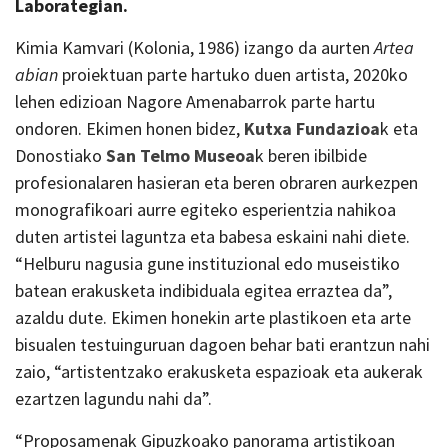
Laborategian.
Kimia Kamvari (Kolonia, 1986) izango da aurten
Artea
abian
proiektuan parte hartuko duen artista, 2020ko
lehen edizioan Nagore Amenabarrok parte hartu
ondoren. Ekimen honen bidez,
Kutxa Fundazioa
k eta
Donostiako
San Telmo Museoa
k beren ibilbide
profesionalaren hasieran eta beren obraren aurkezpen
monografikoari aurre egiteko esperientzia nahikoa
duten artistei laguntza eta babesa eskaini nahi diete.
“Helburu nagusia gune instituzional edo museistiko
batean erakusketa indibiduala egitea erraztea da”,
azaldu dute. Ekimen honekin arte plastikoen eta arte
bisualen testuinguruan dagoen behar bati erantzun nahi
zaio, “artistentzako erakusketa espazioak eta aukerak
ezartzen lagundu nahi da”.
“Proposamenak Gipuzkoako panorama artistikoan