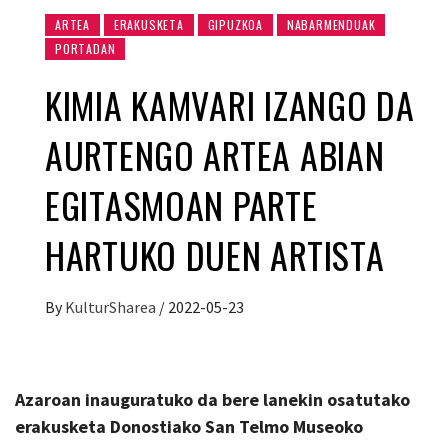
ARTEA
ERAKUSKETA
GIPUZKOA
NABARMENDUAK
PORTADAN
KIMIA KAMVARI IZANGO DA
AURTENGO ARTEA ABIAN
EGITASMOAN PARTE
HARTUKO DUEN ARTISTA
By
KulturSharea
/
2022-05-23
Azaroan inauguratuko da bere lanekin osatutako
erakusketa Donostiako San Telmo Museoko