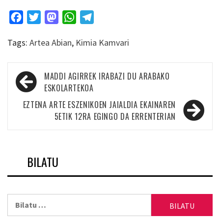
Facebook
Twitter
Mastodon
WhatsApp
Telegram
Tags:
Artea Abian
,
Kimia Kamvari
Bidalketetan
MADDI AGIRREK IRABAZI DU ARABAKO
zehar
ESKOLARTEKOA
nabigatu
EZTENA ARTE ESZENIKOEN JAIALDIA EKAINAREN
5ETIK 12RA EGINGO DA ERRENTERIAN
BILATU
Bilatu: