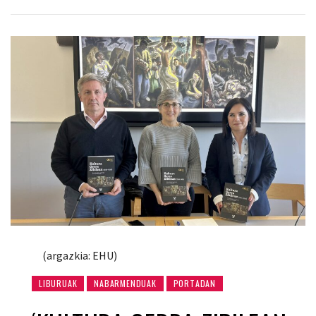
(argazkia: EHU)
LIBURUAK
NABARMENDUAK
PORTADAN