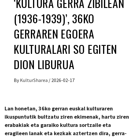
‘KULTURA GERRA ZIBILEAN
(1936-1939)’, 36KO
GERRAREN EGOERA
KULTURALARI SO EGITEN
DION LIBURUA
By
KulturSharea
/
2026-02-17
Lan honetan, 36ko gerran euskal kulturaren
ikuspuntutik bultzatu ziren ekimenak, hartu ziren
erabakiak eta garaiko kultura sortzaile eta
eragileen lanak eta kezkak aztertzen dira, gerra-