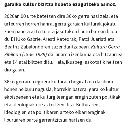
garaiko kultur bizitza hobeto ezagutzeko asmoz.
2026an 90 urte betetzen dira 36ko gerra hasi zela, eta
urteurren horren harira, gerra garaian kulturak jokatu
zuen papera aztertu eta jasotakoa liburu batean bildu
du EHUko Gabriel Aresti Katedrak, Patxi Juaristi eta
Beatriz Zabalondoren zuzendaritzapean.
Kultura Gerra
Zibilean (1936-1939)
da lanaren izenburua eta hitzaurrea
eta 14 atal biltzen ditu. Hala, ikuspegi askotatik heltzen
dio gaiari.
36ko gerraren egoera kulturala begiratzea da liburu
honen helburu nagusia; horrekin batera, garaiko kultur
ekoizpenean eta kulturgileengan eragin zuten politikak
eta ideologiak ere aztertzen dira. Kulturaren,
ideologien eta politikaren arteko elkarreraginak
liburuaren parte garrantzitsua hartzen du.