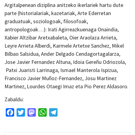
Argitalpenean diziplina anitzeko ikerlariek hartu dute
parte (historialariak, kazetariak, Arte Ederretan
graduatuak, soziologoak, filosofoak,
antropologoak…): Irati Agirreazkuenaga Onaindia,
Xabier Altzibar Aretxabaleta, Oier Araolaza Arrieta,
Leyre Arrieta Alberdi, Karmele Artetxe Sanchez, Mikel
Bilbao Salsidua, Ander Delgado Cendagortagalarza,
Jose Javier Fernandez Altuna, Idoia Gereñu Odriozola,
Patxi Juaristi Larrinaga, Ismael Manterola Ispizua,
Francisco Javier Muñoz-Fernandez, Josu Martinez
Martinez, Lourdes Otaegi Imaz eta Pio Perez Aldasoro.
Zabaldu:
Facebook
Twitter
Mastodon
WhatsApp
Telegram