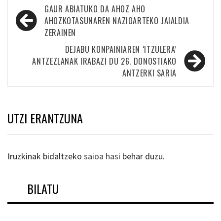
Bidalketetan
GAUR ABIATUKO DA AHOZ AHO
zehar
AHOZKOTASUNAREN NAZIOARTEKO JAIALDIA
ZERAINEN
nabigatu
DEJABU KONPAINIAREN ‘ITZULERA’
ANTZEZLANAK IRABAZI DU 26. DONOSTIAKO
ANTZERKI SARIA
UTZI ERANTZUNA
Iruzkinak bidaltzeko
saioa hasi
behar duzu.
BILATU