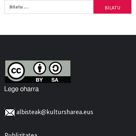
Bilatu:
albisteak@kultursharea.eus
Publizitatea