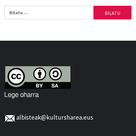
Bilatu:
albisteak@kultursharea.eus