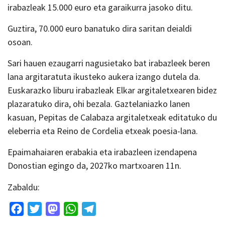
irabazleak 15.000 euro eta garaikurra jasoko ditu.
Guztira, 70.000 euro banatuko dira saritan deialdi
osoan.
Sari hauen ezaugarri nagusietako bat irabazleek beren
lana argitaratuta ikusteko aukera izango dutela da.
Euskarazko liburu irabazleak Elkar argitaletxearen bidez
plazaratuko dira, ohi bezala. Gaztelaniazko lanen
kasuan, Pepitas de Calabaza argitaletxeak editatuko du
eleberria eta Reino de Cordelia etxeak poesia-lana.
Epaimahaiaren erabakia eta irabazleen izendapena
Donostian egingo da, 2027ko martxoaren 11n.
Zabaldu:
Facebook
Twitter
Mastodon
WhatsApp
Telegram