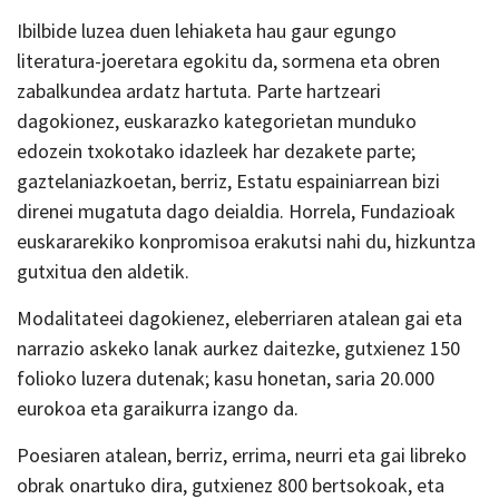
Ibilbide luzea duen lehiaketa hau gaur egungo
literatura-joeretara egokitu da, sormena eta obren
zabalkundea ardatz hartuta. Parte hartzeari
dagokionez, euskarazko kategorietan munduko
edozein txokotako idazleek har dezakete parte;
gaztelaniazkoetan, berriz, Estatu espainiarrean bizi
direnei mugatuta dago deialdia. Horrela, Fundazioak
euskararekiko konpromisoa erakutsi nahi du, hizkuntza
gutxitua den aldetik.
Modalitateei dagokienez, eleberriaren atalean gai eta
narrazio askeko lanak aurkez daitezke, gutxienez 150
folioko luzera dutenak; kasu honetan, saria 20.000
eurokoa eta garaikurra izango da.
Poesiaren atalean, berriz, errima, neurri eta gai libreko
obrak onartuko dira, gutxienez 800 bertsokoak, eta