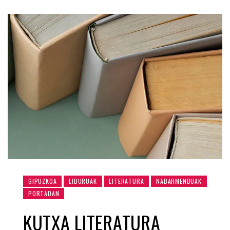
GIPUZKOA
LIBURUAK
LITERATURA
NABARMENDUAK
PORTADAN
KUTXA LITERATURA