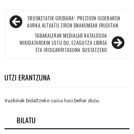
Bidalketetan
‘EROSKETATIK GREBARA’: PREZIOEN IGOERAREN
zehar
AURKA ALTXATU ZIREN EMAKUMEAK IRUDITAN
nabigatu
TABAKALERAK MEDIALAB KATALOGOA
WIKIDATAREKIN LOTU DU, EZAGUTZA LIBREA
ETA IRISGARRITASUNA SUSTATZEKO
UTZI ERANTZUNA
Iruzkinak bidaltzeko
saioa hasi
behar duzu.
BILATU