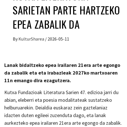
SARIETAN PARTE HARTZEKO
EPEA ZABALIK DA
By
KulturSharea
/
2026-05-11
Lanak bidaltzeko epea irailaren 21era arte egongo
da zabalik eta eta irabazleak 2027ko martxoaren
11n emango dira ezagutzera.
Kutxa Fundazioak Literatura Sarien 47. edizioa jarri du
abian, eleberri eta poesia modalitateak sustatzeko
helburuarekin. Deialdia euskaraz zein gaztelaniaz
idazten duten egileei zuzenduta dago, eta lanak
aurkezteko epea irailaren 21era arte egongo da zabalik.