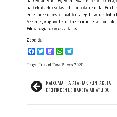
harremanetan. (H)emen elkartearekin batera,
partekatzeko solasaldia antolatuko da. Era b
entzunezko beste jaialdi eta egitasmoei leiho b
Azkenik, iraganetik datozen irudi eta soinuak
Filmategiarekin elkarlanean.
Zabaldu:
Facebook
Twitter
Mastodon
WhatsApp
Telegram
Tags:
Euskal Zine Bilera 2020
Bidalketetan
KAIXOMAITIA ATARIAK KONTAKETA
zehar
EROTIKOEN LEHIAKETA ABIATU DU
nabigatu