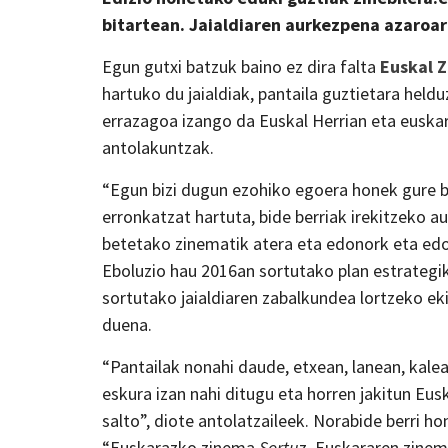
bitartean. Jaialdiaren aurkezpena azaroar
Egun gutxi batzuk baino ez dira falta
Euskal Z
hartuko du jaialdiak, pantaila guztietara heldu
errazagoa izango da Euskal Herrian eta euskar
antolakuntzak.
“Egun bizi dugun ezohiko egoera honek gure biz
erronkatzat hartuta, bide berriak irekitzeko a
betetako zinematik atera eta edonork eta edon
Eboluzio hau 2016an sortutako plan estrategik
sortutako jaialdiaren zabalkundea lortzeko ek
duena.
“Pantailak nonahi daude, etxean, lanean, kale
eskura izan nahi ditugu eta horren jakitun Eus
salto”, diote antolatzaileek. Norabide berri h
“Euskarazko zinema
Sortu
z, Euskararen zine