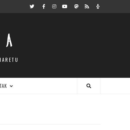
Twitter
Facebook
Instagram
Youtube
Mastodon.eus
RSS
Podcast
EA
HARETU
TAK