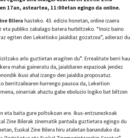
en 17an, asteartea, 11:00etan egingo da online.
ine Bilera
hasteko. 43. edizio honetan, online izaera
z eta publiko zabalago batera hurbiltzeko. “Inoiz baino
az egiten den Lekeitioko jaialdiaz gozatzea”, adierazi du
itzako arlo guztietan eragiten du”. Errealitate berri hau
ukera mahai gaineratu da, jaialdiaren espazioak jendez
ondik ikusi ahal izango den jaialdia proposatuz.
o berritzailearen hurrengo pausoa da, Lekeition
imena, oinarriak ahaztu gabe eboluzio logiko bat biltzen
an eta baita gure poltsikoan ere. Ikus-entzunezkoak
kal Zine Bilerak zinematik pantaila guztietara egingo du
onetan, Euskal Zine Bilera hiru ataletan bananduko da:
ma
Partekatu
z eta Euskal Zinemagintzarekin
Saretu
z”.