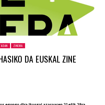
TADAN
ZINEMA
ASIKO DA EUSKAL ZINE
eus egongo dira ikusgai azaroaren 21etik 29ra