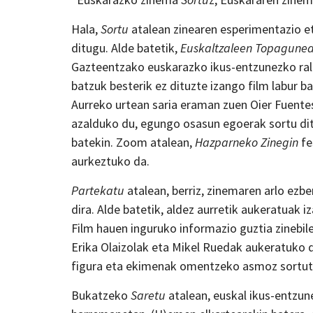
Hala,
Sortu
atalean zinearen esperimentazio e
ditugu. Alde batetik,
Euskaltzaleen Topagune
Gazteentzako euskarazko ikus-entzunezko rall
batzuk besterik ez dituzte izango film labur ba
Aurreko urtean saria eraman zuen Oier Fuentes
azalduko du, egungo osasun egoerak sortu di
batekin. Zoom atalean,
Hazparneko Zinegin
fe
aurkeztuko da.
Partekatu
atalean, berriz, zinemaren arlo ez
dira. Alde batetik, aldez aurretik aukeratuak i
Film hauen inguruko informazio guztia zinebi
Erika Olaizolak eta Mikel Ruedak aukeratuko d
figura eta ekimenak omentzeko asmoz sortu
Bukatzeko
Saretu
atalean, euskal ikus-entzune