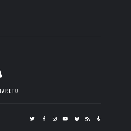
A
HARETU
Twitter
Facebook
Instagram
Youtube
Mastodon.eus
RSS
Podcast