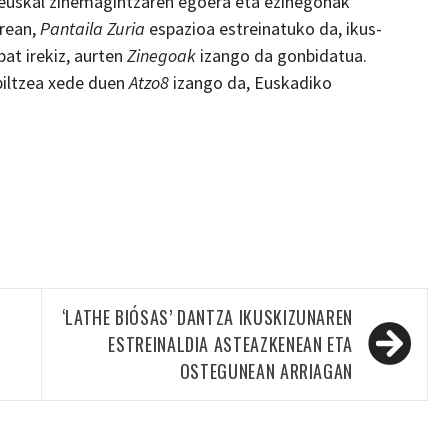
 euskal zinemagintzaren egoera eta ezinegonak
erean,
Pantaila Zuria
espazioa estreinatuko da, ikus-
at irekiz, aurten
Zinegoak
izango da gonbidatua.
 biltzea xede duen
Atzo8
izango da, Euskadiko
‘LATHE BIÓSAS’ DANTZA IKUSKIZUNAREN
ESTREINALDIA ASTEAZKENEAN ETA
OSTEGUNEAN ARRIAGAN