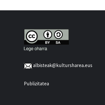
albisteak@kultursharea.eus
Publizitatea