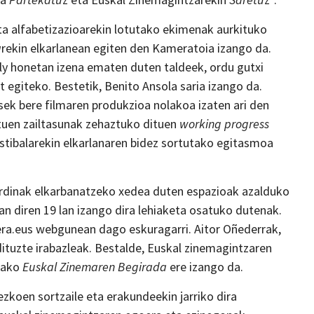
ta alfabetizazioarekin lotutako ekimenak aurkituko
a
rekin elkarlanean egiten den Kameratoia izango da.
y honetan izena ematen duten taldeek, ordu gutxi
t egiteko. Bestetik, Benito Ansola saria izango da.
ek bere filmaren produkzioa nolakoa izaten ari den
tuen zailtasunak zehaztuko dituen
working progress
stibalarekin elkarlanaren bidez sortutako egitasmoa
berdinak elkarbanatzeko xedea duten espazioak azalduko
zan diren 19 lan izango dira lehiaketa osatuko dutenak.
lera.eus webgunean dago eskuragarri. Aitor Oñederrak,
ituzte irabazleak. Bestalde, Euskal zinemagintzaren
tako
Euskal Zinemaren Begirada
ere izango da.
zkoen sortzaile eta erakundeekin jarriko dira