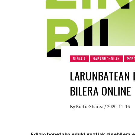
BIZKAIA
NABARMENDUAK
POR
LARUNBATEAN H
BILERA ONLINE
By
KulturSharea
/
2020-11-16
Edizio honetako eduki guztiak zinebilera.