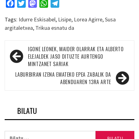
Facebook
Twitter
Mastodon
WhatsApp
Telegram
Tags:
Idurre Eskisabel
,
Lisipe
,
Lorea Agirre
,
Susa
argitaletxea
,
Trikua esnatu da
Bidalketetan
IGONE LEONEK, MAIDER OLARRAK ETA ALBERTO
zehar
ELEJALDEK JASO DITUZTE AURTENGO
MINTZANET SARIAK
nabigatu
LABURBIRAN IZENA EMATEKO EPEA ZABALIK DA
ABENDUAREN 13RA ARTE
BILATU
Bilatu: