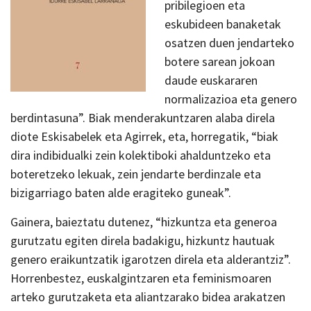
pribilegioen eta
eskubideen banaketak
osatzen duen jendarteko
botere sarean jokoan
daude euskararen
normalizazioa eta genero
berdintasuna”. Biak menderakuntzaren alaba direla
diote Eskisabelek eta Agirrek, eta, horregatik, “biak
dira indibidualki zein kolektiboki ahalduntzeko eta
boteretzeko lekuak, zein jendarte berdinzale eta
bizigarriago baten alde eragiteko guneak”.
Gainera, baieztatu dutenez, “hizkuntza eta generoa
gurutzatu egiten direla badakigu, hizkuntz hautuak
genero eraikuntzatik igarotzen direla eta alderantziz”.
Horrenbestez, euskalgintzaren eta feminismoaren
arteko gurutzaketa eta aliantzarako bidea arakatzen