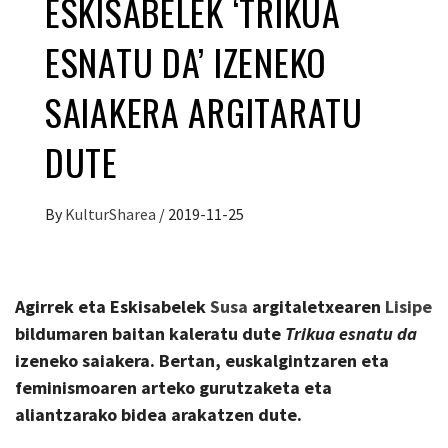
ESKISABELEK ‘TRIKUA
ESNATU DA’ IZENEKO
SAIAKERA ARGITARATU
DUTE
By
KulturSharea
/
2019-11-25
Agirrek eta Eskisabelek
Susa
argitaletxearen
Lisipe
bildumaren baitan kaleratu dute
Trikua esnatu da
izeneko saiakera. Bertan, euskalgintzaren eta
feminismoaren arteko gurutzaketa eta
aliantzarako bidea arakatzen dute.