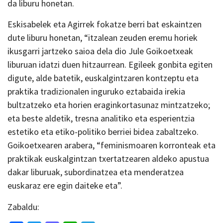
da liburu honetan.
Eskisabelek eta Agirrek fokatze berri bat eskaintzen
dute liburu honetan, “itzalean zeuden eremu horiek
ikusgarri jartzeko saioa dela dio Jule Goikoetxeak
liburuan idatzi duen hitzaurrean. Egileek gonbita egiten
digute, alde batetik, euskalgintzaren kontzeptu eta
praktika tradizionalen inguruko eztabaida irekia
bultzatzeko eta horien eraginkortasunaz mintzatzeko;
eta beste aldetik, tresna analitiko eta esperientzia
estetiko eta etiko-politiko berriei bidea zabaltzeko.
Goikoetxearen arabera, “feminismoaren korronteak eta
praktikak euskalgintzan txertatzearen aldeko apustua
dakar liburuak, subordinatzea eta menderatzea
euskaraz ere egin daiteke eta”.
Zabaldu: