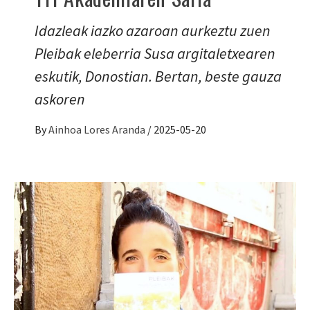
Idazleak iazko azaroan aurkeztu zuen
Pleibak eleberria Susa argitaletxearen
eskutik, Donostian. Bertan, beste gauza
askoren
By
Ainhoa Lores Aranda
/
2025-05-20