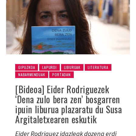
GIPUZKOA
LAPURDI
LIBURUAK
LITERATURA
NABARMENDUAK
PORTADAN
[Bideoa] Eider Rodriguezek
‘Dena zulo bera zen’ bosgarren
ipuin liburua plazaratu du Susa
Argitaletxearen eskutik
Eider Rodriguez idazleak dozena erdi