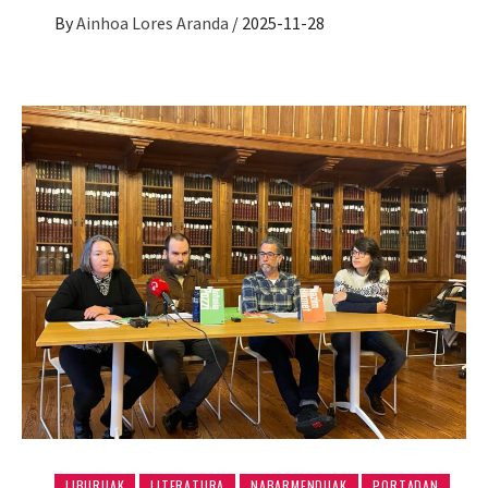
By
Ainhoa Lores Aranda
/
2025-11-28
LIBURUAK
LITERATURA
NABARMENDUAK
PORTADAN