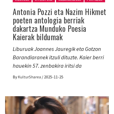
Antonia Pozzi eta Nazim Hikmet
poeten antologia berriak
dakartza Munduko Poesia
Kaierak bildumak
Liburuak Joannes Jauregik eta Gotzon
Barandiaranek itzuli dituzte. Kaier berri
hauekin 57. zenbakira iritsi da
By
KulturSharea
/
2025-11-25