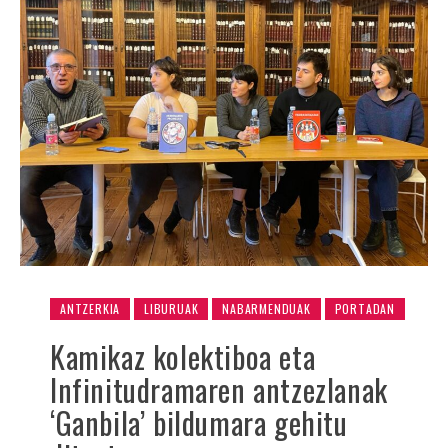
ANTZERKIA
LIBURUAK
NABARMENDUAK
PORTADAN
Kamikaz kolektiboa eta
Infinitudramaren antzezlanak
‘Ganbila’ bildumara gehitu