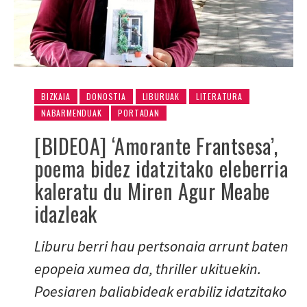
BIZKAIA
DONOSTIA
LIBURUAK
LITERATURA
NABARMENDUAK
PORTADAN
[BIDEOA] ‘Amorante Frantsesa’,
poema bidez idatzitako eleberria
kaleratu du Miren Agur Meabe
idazleak
Liburu berri hau pertsonaia arrunt baten
epopeia xumea da, thriller ukituekin.
Poesiaren baliabideak erabiliz idatzitako