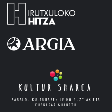
KULTUR SHAREA
ZABALDU KULTURAREN LEIHO GUZTIAK ETA
EUSKARAZ SHARETU