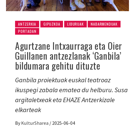
ANTZERKIA
GIPUZKOA
LIBURUAK
NABARMENDUAK
PORTADAN
Agurtzane Intxaurraga eta Oier
Guillanen antzezlanak ‘Ganbila’
bildumara gehitu dituzte
Ganbila proiektuak euskal teatroaz
ikuspegi zabala ematea du helburu. Susa
argitaletxeak eta EHAZE Antzerkizale
elkarteak
By
KulturSharea
/
2025-06-04