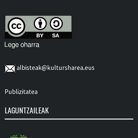
albisteak@kultursharea.eus
Publizitatea
LAGUNTZAILEAK