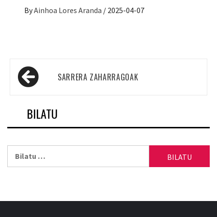
By
Ainhoa Lores Aranda
/
2025-04-07
Sarreren
SARRERA ZAHARRAGOAK
nabigazioa
BILATU
Bilatu: