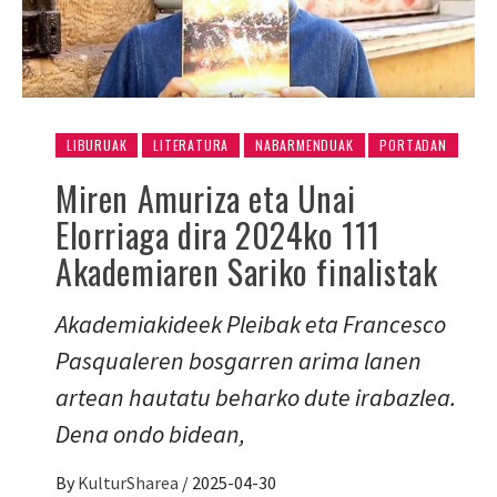
LIBURUAK
LITERATURA
NABARMENDUAK
PORTADAN
Miren Amuriza eta Unai
Elorriaga dira 2024ko 111
Akademiaren Sariko finalistak
Akademiakideek Pleibak eta Francesco
Pasqualeren bosgarren arima lanen
artean hautatu beharko dute irabazlea.
Dena ondo bidean,
By
KulturSharea
/
2025-04-30