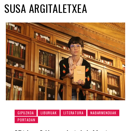
SUSA ARGITALETXEA
GIPUZKOA
LIBURUAK
LITERATURA
NABARMENDUAK
PORTADAN