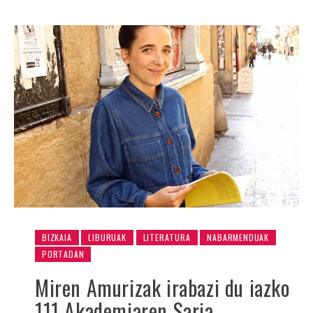
BIZKAIA
LIBURUAK
LITERATURA
NABARMENDUAK
PORTADAN
Miren Amurizak irabazi du iazko
111 Akademiaren Saria