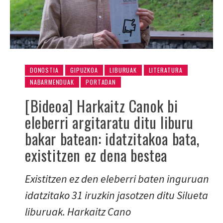
DONOSTIA
GIPUZKOA
LIBURUAK
LITERATURA
NABARMENDUAK
PORTADAN
[Bideoa] Harkaitz Canok bi
eleberri argitaratu ditu liburu
bakar batean: idatzitakoa bata,
existitzen ez dena bestea
Existitzen ez den eleberri baten inguruan
idatzitako 31 iruzkin jasotzen ditu Silueta
liburuak. Harkaitz Cano