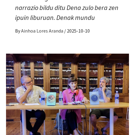
narrazio bildu ditu Dena zulo bera zen
ipuin liburuan. Denak mundu
By
Ainhoa Lores Aranda
/
2025-10-10