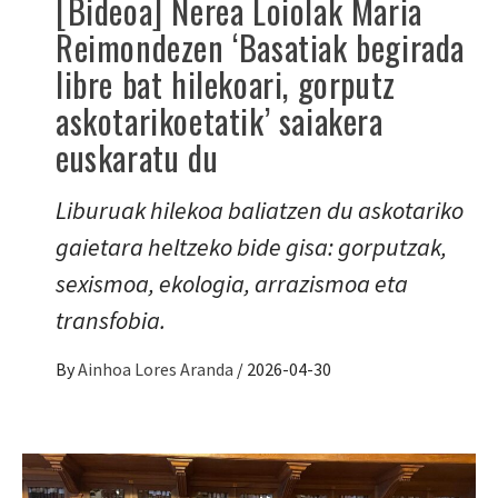
[Bideoa] Nerea Loiolak Maria
Reimondezen ‘Basatiak begirada
libre bat hilekoari, gorputz
askotarikoetatik’ saiakera
euskaratu du
Liburuak hilekoa baliatzen du askotariko
gaietara heltzeko bide gisa: gorputzak,
sexismoa, ekologia, arrazismoa eta
transfobia.
By
Ainhoa Lores Aranda
/
2026-04-30