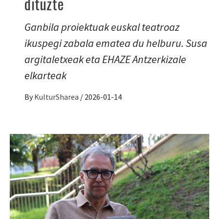
dituzte
Ganbila proiektuak euskal teatroaz
ikuspegi zabala ematea du helburu. Susa
argitaletxeak eta EHAZE Antzerkizale
elkarteak
By
KulturSharea
/
2026-01-14