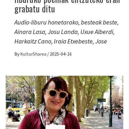
grabatu ditu
Audio-liburu honetarako, besteak beste,
Ainara Lasa, Josu Landa, Uxue Alberdi,
Harkaitz Cano, Iraia Etxebeste, Jose
By
KulturSharea
/
2025-04-16