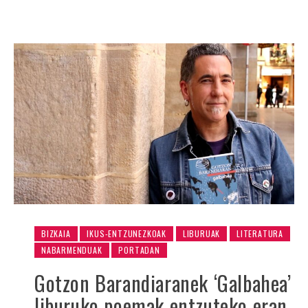
BIZKAIA
IKUS-ENTZUNEZKOAK
LIBURUAK
LITERATURA
NABARMENDUAK
PORTADAN
Gotzon Barandiaranek ‘Galbahea’
liburuko poemak entzuteko eran