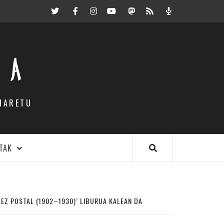
Twitter
Facebook
Instagram
Youtube
Mastodon.eus
RSS
Podcast
EA
HARETU
TAK
EZ POSTAL (1902–1930)’ LIBURUA KALEAN DA