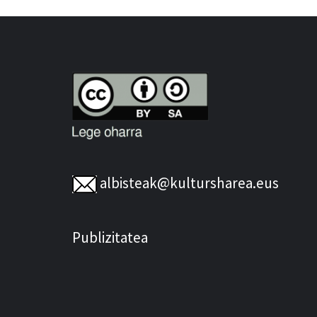
albisteak@kultursharea.eus
Publizitatea