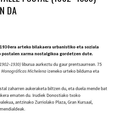
N DA
1930era arteko bilakaera urbanistiko eta soziala
ko postalen xarma nostalgikoa gordetzen dute.
(1902–1930)
liburua aurkeztu du gaur prentsaurrean. 75
n
Monográficas Michelena
izeneko urteko bilduma eta
stal zaharren aukeraketa biltzen du, eta duela mende bat
aukera ematen du. Irudiek Donostiako txoko
lekua, antzinako Zurriolako Plaza, Gran Kursaal,
n mendialdeak.