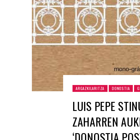
ARGAZKILARITZA
DONOSTIA
G
LUIS PEPE STI
ZAHARREN AUK
‘DONOSTIA POS