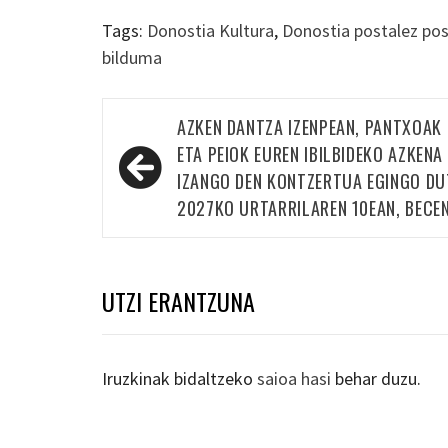
Tags:
Donostia Kultura
,
Donostia postalez pos
bilduma
Bidalketetan
AZKEN DANTZA IZENPEAN, PANTXOAK
zehar
ETA PEIOK EUREN IBILBIDEKO AZKENA
nabigatu
IZANGO DEN KONTZERTUA EGINGO DU
2027KO URTARRILAREN 10EAN, BECE
UTZI ERANTZUNA
Iruzkinak bidaltzeko
saioa hasi
behar duzu.