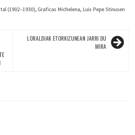
tal (1902–1930)
,
Graficas Michelena
,
Luis Pepe Stinusen
LORALDIAK ETORKIZUNEAN JARRI DU
MIRA
TE
N