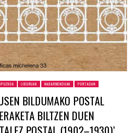
IPUZKOA
LIBURUAK
NABARMENDUAK
PORTADAN
NUSEN BILDUMAKO POSTAL
ERAKETA BILTZEN DUEN
TALEZ POSTAL (1902–1930)’