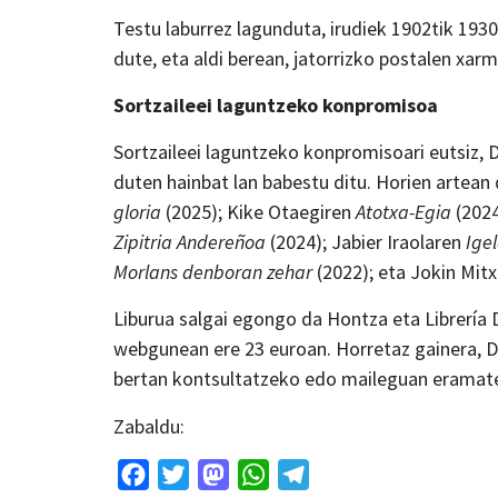
Testu laburrez lagunduta, irudiek 1902tik 1930
dute, eta aldi berean, jatorrizko postalen xa
Sortzaileei laguntzeko konpromisoa
Sortzaileei laguntzeko konpromisoari eutsiz, 
duten hainbat lan babestu ditu. Horien artea
gloria
(2025); Kike Otaegiren
Atotxa-Egia
(2024
Zipitria Andereñoa
(2024); Jabier Iraolaren
Igel
Morlans denboran zehar
(2022); eta Jokin Mi
Liburua salgai egongo da Hontza eta Librería
webgunean ere 23 euroan. Horretaz gainera, D
bertan kontsultatzeko edo maileguan eramat
Zabaldu:
Facebook
Twitter
Mastodon
WhatsApp
Telegram