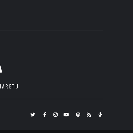
A
HARETU
Twitter
Facebook
Instagram
Youtube
Mastodon.eus
RSS
Podcast