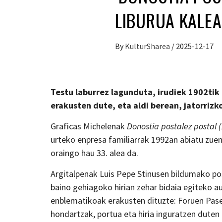
LIBURUA KALEA
By
KulturSharea
/
2025-12-17
Testu laburrez lagunduta, irudiek 1902tik 
erakusten dute, eta aldi berean, jatorriz
Graficas Michelenak
Donostia postalez postal 
urteko enpresa familiarrak 1992an abiatu zue
oraingo hau 33. alea da.
Argitalpenak Luis Pepe Stinusen bildumako po
baino gehiagoko hirian zehar bidaia egiteko 
enblematikoak erakusten dituzte: Foruen Pasea
hondartzak, portua eta hiria inguratzen dute