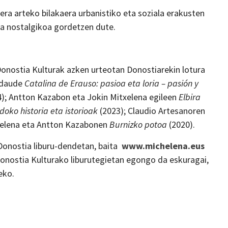
era arteko bilakaera urbanistiko eta soziala erakusten
rma nostalgikoa gordetzen dute.
Donostia Kulturak azken urteotan Donostiarekin lotura
n daude
Catalina de Erauso: pasioa eta loria – pasión y
); Antton Kazabon eta Jokin Mitxelena egileen
Elbira
doko historia eta istorioak
(2023); Claudio Artesanoren
txelena eta Antton Kazabonen
Burnizko potoa
(2020).
 Donostia liburu-dendetan, baita
www.michelena.eus
onostia Kulturako liburutegietan egongo da eskuragai,
eko.