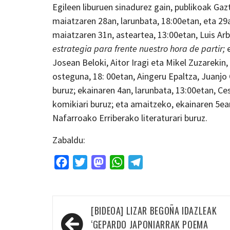
Egileen liburuen sinadurez gain, publikoak Gazt
maiatzaren 28an, larunbata, 18:00etan, eta 29
maiatzaren 31n, asteartea, 13:00etan, Luis Arb
estrategia para frente nuestro hora de partir;
Josean Beloki, Aitor Iragi eta Mikel Zuzarekin,
osteguna, 18: 00etan, Aingeru Epaltza, Juanjo 
buruz; ekainaren 4an, larunbata, 13:00etan, Ces
komikiari buruz; eta amaitzeko, ekainaren 5ea
Nafarroako Erriberako literaturari buruz.
Zabaldu:
Facebook
Twitter
Mastodon
WhatsApp
Telegram
Bidalketetan
[BIDEOA] LIZAR BEGOÑA IDAZLEAK
zehar
‘GEPARDO JAPONIARRAK POEMA