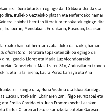
ekainaren 5era bitartean egingo da. 15 liburu-denda eta
go dira, Iruñeko Gazteluko plazan eta Nafarroako hamar
ainera, hainbat herritan literatura topaketak egingo dira:
an, Irunberrin, Mendabian, Erronkarin, Kasedan, Lesakan
afarroako hainbat herritara zabalduko da azoka, hamar
.
Bi ahotsetara
literatura topaketen zikloa egingo da
o dira, Ignacio Lloret eta Maria Luz Vicondoarekin
rrorekin Donezteben. Maiatzaren 31n, Andosillaren txanda
ekin, eta Tafallarena, Laura Perez Larraya eta Ana
runberrin izango dira; Nuria Viedma eta Idoia Saralegui
iaz Lucas Erronkarin. Ekainaren 2an, Iñigo Muruzabal eta
; eta Emilio Garrido eta Juan Frommknecht Lesakan.
ta Carlos Olloren arteko elkarrizketa batekin Garesen.