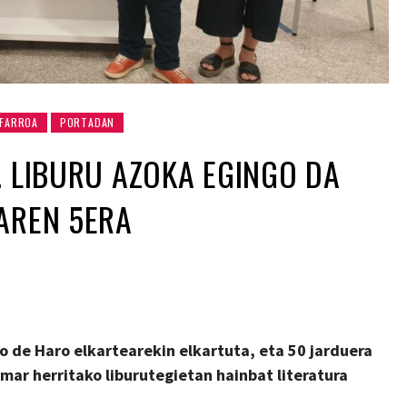
FARROA
PORTADAN
. LIBURU AZOKA EGINGO DA
AREN 5ERA
o de Haro elkartearekin elkartuta, eta 50 jarduera
mar herritako liburutegietan hainbat literatura