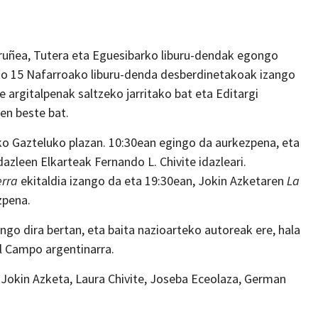
ruñea, Tutera eta Eguesibarko liburu-dendak egongo
tako 15 Nafarroako liburu-denda desberdinetakoak izango
 argitalpenak saltzeko jarritako bat eta Editargi
en beste bat.
ñeko Gazteluko plazan. 10:30ean egingo da aurkezpena, eta
zleen Elkarteak Fernando L. Chivite idazleari.
erra
ekitaldia izango da eta 19:30ean, Jokin Azketaren
La
zpena.
ngo dira bertan, eta baita nazioarteko autoreak ere, hala
el Campo argentinarra.
a Jokin Azketa, Laura Chivite, Joseba Eceolaza, German