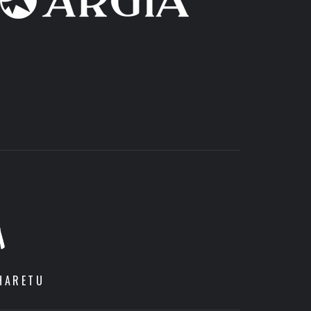
A
HARETU