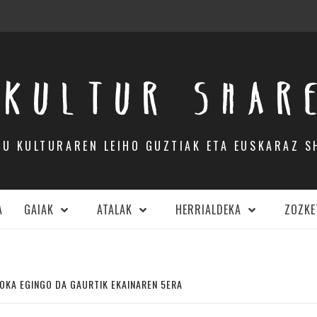
KULTUR SHAR
DU KULTURAREN LEIHO GUZTIAK ETA EUSKARAZ S
A
GAIAK
ATALAK
HERRIALDEKA
ZOZKE
ZOKA EGINGO DA GAURTIK EKAINAREN 5ERA