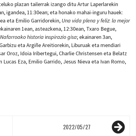
eluko plazan tailerrak izango ditu Artur Laperlarekin
an, igandea, 11:30ean; eta honako mahai-inguru hauek:
ea eta Emilio Garridorekin,
Una vida plena y feliz
:
la mejor
ekainaren 1ean, asteazkena, 12:30ean, Txaro Begue,
Nafarroako historia
in
spirazio gisa
; ekainaren 3an,
Garbizu eta Argiñe Areitiorekin, Liburuak eta mendiari
ar Oroz, Idoia Iribertegui, Charlie Christensen eta Belatz
n Lucas Eza, Emilio Garrido, Jesus Nieva eta Ivan Romo,
2022/05/27