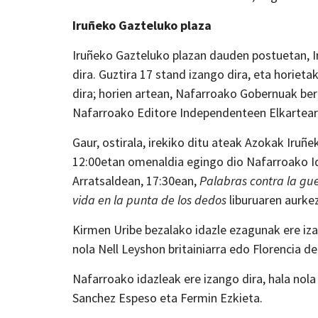
Iruñeko Gazteluko plaza
Iruñeko Gazteluko plazan dauden postuetan, I
dira. Guztira 17 stand izango dira, eta horie
dira; horien artean, Nafarroako Gobernuak bere
Nafarroako Editore Independenteen Elkartear
Gaur, ostirala, irekiko ditu ateak Azokak Iru
12:00etan omenaldia egingo dio Nafarroako Ida
Arratsaldean, 17:30ean,
Palabras contra la gu
vida en la punta de los dedos
liburuaren aurke
Kirmen Uribe bezalako idazle ezagunak ere iza
nola Nell Leyshon britainiarra edo Florencia d
Nafarroako idazleak ere izango dira, hala nol
Sanchez Espeso eta Fermin Ezkieta.