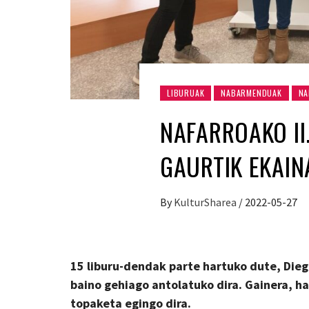
LIBURUAK
NABARMENDUAK
NA
NAFARROAKO II
GAURTIK EKAIN
By
KulturSharea
/
2022-05-27
15 liburu-dendak parte hartuko dute, Dieg
baino gehiago antolatuko dira. Gainera, ha
topaketa egingo dira.