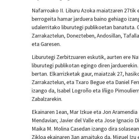
Nafarroako II. Liburu Azoka maiatzaren 27tik 
berrogeita hamar jarduera baino gehiago izan
udalerritako liburutegi publikoetan banatuta. G
Zarrakaztelun, Donezteben, Andosillan, Tafall
eta Garesen.
Liburutegi Zerbitzuaren eskutik, aurten ere N
liburutegi publikotan egingo diren jarduerekin
bertan. Elkarrizketak gaur, maiatzak 27, hasik
Zarrakaztelun, eta Txaro Begue eta Daniel Fe
izango da, Isabel Logroño eta Iñigo Pimoulierr
Zabalzarekin.
Ekainaren 1ean, Mar Izkue eta Jon Aramendia I
Mendavian; Javier del Valle eta Jose Ignacio D
Maika M. Molina Casedan izango dira solasean
Zikloa ekainaren 3an amaituko da, Miguel Izu e