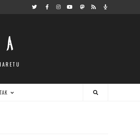
Twitter
Facebook
Instagram
Youtube
Mastodon.eus
RSS
Podcast
EA
HARETU
TAK