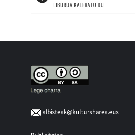
nabigatu
LIBURUA KALERATU DU
albisteak@kultursharea.eus