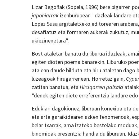
Lizar Begoñak (Sopela, 1996) bere bigarren po
japoniarrak
izenburupean. Idazleak landare eta
Lopez Susa argitaletxeko editorearen arabera, 
desafiatuz eta formaren aukerak zukutuz, mun
ukiezinenetara”.
Bost ataletan banatu du liburua idazleak, amaier
egiten dioten poema banarekin. Liburuko poem
atalean daude bilduta eta hiru ataletan dago 
luzeagoak hirugarrenean. Horretaz gain,
Cype
zatitan banatua, eta
Hirugarren paisaia
atalak
“denek egiten diete erreferentzia landare edo
Edukiari dagokionez, liburuan konexioa eta d
eta arte garaikidearen azken fenomenoak, espa
belar txarrak, ama izateko bestelako moduak
binomioak presentzia handia du liburuan. Ida