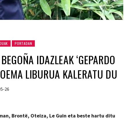
DUAK
PORTADAN
R BEGOÑA IDAZLEAK ‘GEPARDO
POEMA LIBURUA KALERATU DU
05-26
an, Brontë, Oteiza, Le Guin eta beste hartu ditu