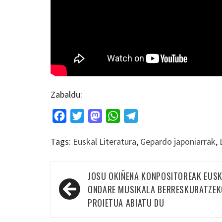
Zabaldu:
Facebook
Twitter
Mastodon
WhatsApp
Telegram
Tags:
Euskal Literatura
,
Gepardo japoniarrak
,
Bidalketetan
JOSU OKIÑENA KONPOSITOREAK EUS
zehar
ONDARE MUSIKALA BERRESKURATZEK
nabigatu
PROIETUA ABIATU DU