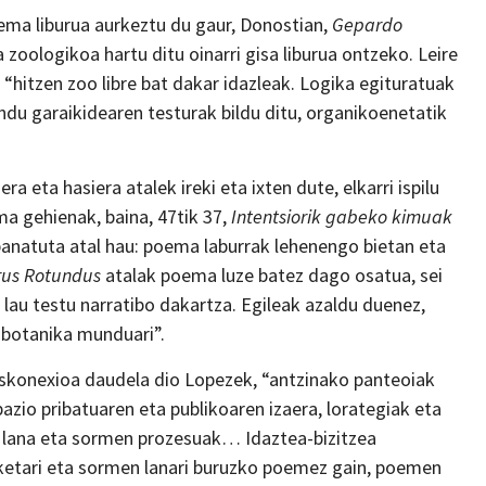
ema liburua aurkeztu du gaur, Donostian,
Gepardo
 zoologikoa hartu ditu oinarri gisa liburua ontzeko. Leire
“hitzen zoo libre bat dakar idazleak. Logika egituratuak
du garaikidearen testurak bildu ditu, organikoenetatik
a eta hasiera atalek ireki eta ixten dute, elkarri ispilu
a gehienak, baina, 47tik 37,
Intentsiorik gabeko kimuak
banatuta atal hau: poema laburrak lehenengo bietan eta
rus Rotundus
atalak poema luze batez dago osatua, sei
 lau testu narratibo dakartza. Egileak azaldu duenez,
 botanika munduari”.
eskonexioa daudela dio Lopezek, “antzinako panteoiak
zio pribatuaren eta publikoaren izaera, lorategiak eta
, lana eta sormen prozesuak… Idaztea-bizitzea
zketari eta sormen lanari buruzko poemez gain, poemen