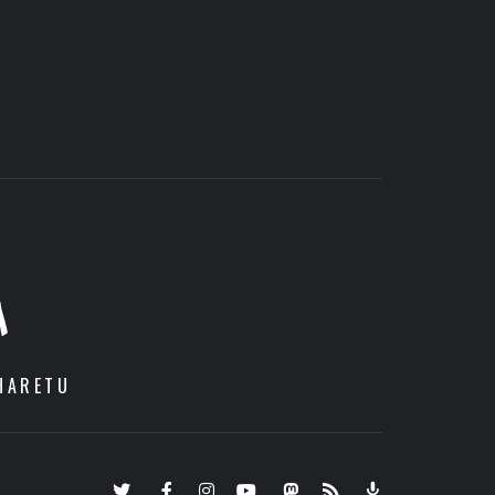
A
HARETU
Twitter
Facebook
Instagram
Youtube
Mastodon.eus
RSS
Podcast