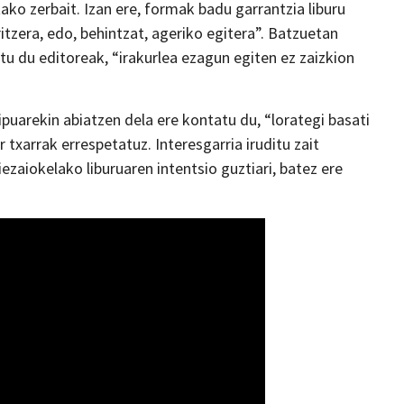
ko zerbait. Izan ere, formak badu garrantzia liburu
tzera, edo, behintzat, ageriko egitera”. Batzuetan
tu du editoreak, “irakurlea ezagun egiten ez zaizkion
ipuarekin abiatzen dela ere kontatu du, “lorategi basati
r txarrak errespetatuz. Interesgarria iruditu zait
zaiokelako liburuaren intentsio guztiari, batez ere