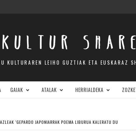
KULTUR SHAR
DU KULTURAREN LEIHO GUZTIAK ETA EUSKARAZ S
A
GAIAK
ATALAK
HERRIALDEKA
ZOZKE
DAZLEAK ‘GEPARDO JAPONIARRAK POEMA LIBURUA KALERATU DU