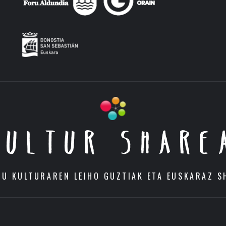
KULTUR SHARE
DU KULTURAREN LEIHO GUZTIAK ETA EUSKARAZ S