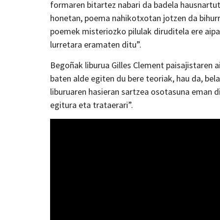
formaren bitartez nabari da badela hausnartuta
honetan, poema nahikotxotan jotzen da bihurri
poemek misteriozko pilulak diruditela ere aipa
lurretara eramaten ditu”.
Begoñak liburua Gilles Clement paisajistaren a
baten alde egiten du bere teoriak, hau da, bela
liburuaren hasieran sartzea osotasuna eman die
egitura eta trataerari”.