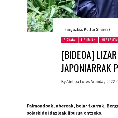
(argazkia: Kultur Sharea)
BIZKAIA
LIBURUAK
NABARMEN
[BIDEOA] LIZA
JAPONIARRAK 
By
Ainhoa Lores Aranda
/
2022-
Palmondoak, abereak, belar txarrak, Bergm
solaskide idazleak liburua ontzeko.