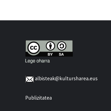
albisteak@kultursharea.eus
Publizitatea