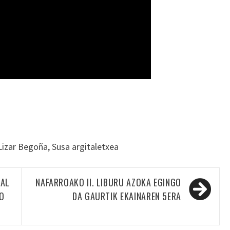
Lizar Begoña
,
Susa argitaletxea
KAL
NAFARROAKO II. LIBURU AZOKA EGINGO
O
DA GAURTIK EKAINAREN 5ERA