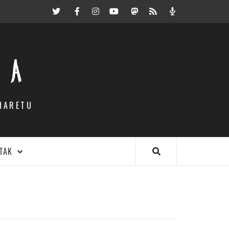
Twitter
Facebook
Instagram
Youtube
Mastodon.eus
RSS
Podcast
EA
HARETU
TAK