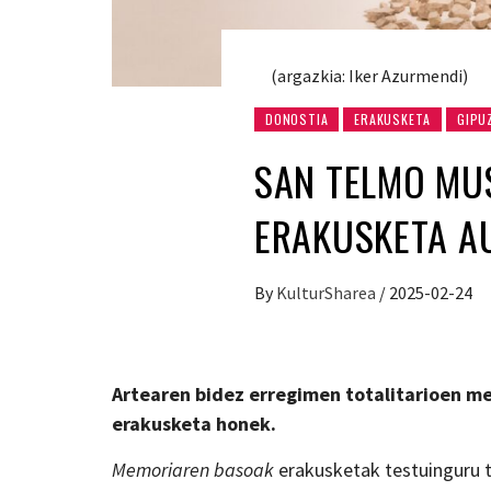
(argazkia: Iker Azurmendi)
DONOSTIA
ERAKUSKETA
GIPU
SAN TELMO MU
ERAKUSKETA A
By
KulturSharea
/
2025-02-24
Artearen bidez erregimen totalitarioen m
erakusketa honek.
Memoriaren basoak
erakusketak testuinguru t