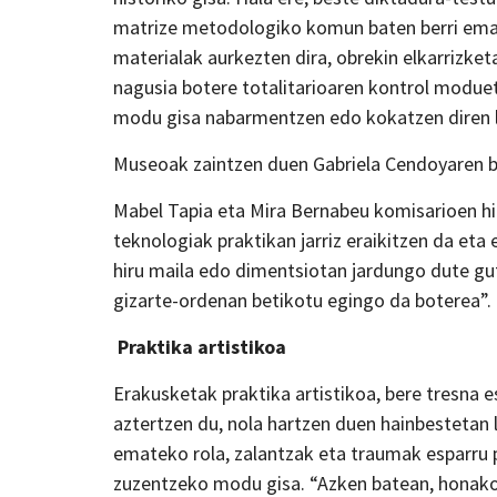
matrize metodologiko komun baten berri emat
materialak aurkezten dira, obrekin elkarrizket
nagusia botere totalitarioaren kontrol modueta
modu gisa nabarmentzen edo kokatzen diren 
Museoak zaintzen duen Gabriela Cendoyaren bi
Mabel Tapia eta Mira Bernabeu komisarioen h
teknologiak praktikan jarriz eraikitzen da eta 
hiru maila edo dimentsiotan jardungo dute gu
gizarte-ordenan betikotu egingo da boterea”.
Praktika artistikoa
Erakusketak praktika artistikoa, bere tresna e
aztertzen du, nola hartzen duen hainbestetan 
emateko rola, zalantzak eta traumak esparru 
zuzentzeko modu gisa. “Azken batean, honako 