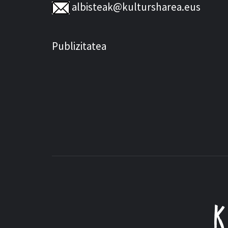
albisteak@kultursharea.eus
Publizitatea