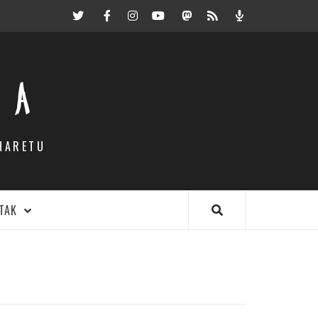
Twitter
Facebook
Instagram
Youtube
Mastodon.eus
RSS
Podcast
EA
HARETU
TAK