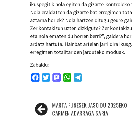
ikuspegitik nola egiten da gizarte-kontrolek
Nola eraldatzen da gizarte bat erregimen total
aztarna horiek? Nola hartzen ditugu geure gain
Zer kontakizun uzten dizkigute? Zer kontakizu
eta nola ematen du horren berri?”, galdera ho
ardatz hartuta. Hainbat artelan jarri dira ikus
erregimen totalitarioen jarduteko moduak.
Zabaldu:
Facebook
Twitter
Mastodon
WhatsApp
Telegram
Bidalketetan
MARTA FUNESEK JASO DU 2025EKO
zehar
CARMEN ADARRAGA SARIA
nabigatu