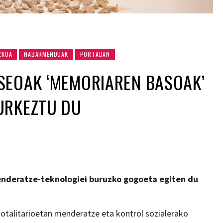
ZKOA
NABARMENDUAK
PORTADAN
SEOAK ‘MEMORIAREN BASOAK’
URKEZTU DU
enderatze-teknologiei buruzko gogoeta egiten du
otalitarioetan menderatze eta kontrol sozialerako