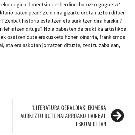
o teknologien dimentsio desberdinei buruzko gogoeta?
itario baten pean? Zein dira gizarte orotan uzten dituen
? Zenbat historia estaltzen eta aurkitzen dira haiekin?
n lehiatzen ditugu? Nola babesten da praktika artistikoa
riek osatzen dute erakusketa honen oinarria, frankismoa
gai, eta era askotan jorratzen dituzte, zentzu zabalean,
‘LITERATURA GERALDIAK’ EKIMENA
AURKEZTU DUTE NAFARROAKO HAINBAT
ESKUALDETAN