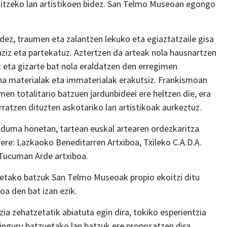
anitzeko lan artistikoen bidez. San Telmo Museoan egongo
idez, traumen eta zalantzen lekuko eta egiaztatzaile gisa
aziz eta partekatuz. Aztertzen da arteak nola hausnartzen
 eta gizarte bat nola eraldatzen den erregimen
rna materialak eta immaterialak erakutsiz. Frankismoan
men totalitario batzuen jardunbideei ere heltzen die, era
rratzen dituzten askotariko lan artistikoak aurkeztuz.
bilduma honetan, tartean euskal artearen ordezkaritza
k ere: Lazkaoko Beneditarren Artxiboa, Txileko C.A.D.A.
 Tucuman Arde artxiboa.
rietako batzuk San Telmo Museoak propio ekoitzi ditu
a den bat izan ezik.
 zehatzetatik abiatuta egin dira, tokiko esperientzia
uinguru batzuetako lan batzuk ere proposatzen dira,