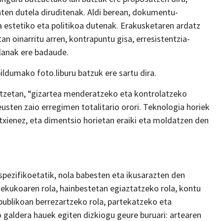
en dutela diruditenak. Aldi berean, dokumentu-
a estetiko eta politikoa dutenak. Erakusketaren ardatz
n oinarritu arren, kontrapuntu gisa, erresistentzia-
lanak ere badaude.
ldumako foto.liburu batzuk ere sartu dira.
itzetan, “gizartea menderatzeko eta kontrolatzeko
eusten zaio erregimen totalitario orori. Teknologia horiek
txienez, eta dimentsio horietan eraiki eta moldatzen den
spezifikoetatik, nola babesten eta ikusarazten den
lekukoaren rola, hainbestetan egiaztatzeko rola, kontu
publikoan berrezartzeko rola, partekatzeko eta
galdera hauek egiten dizkiogu geure buruari: artearen