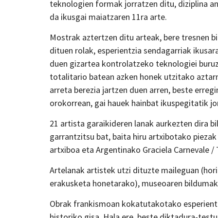
teknologien formak jorratzen ditu, diziplina 
da ikusgai maiatzaren 11ra arte.
Mostrak aztertzen ditu arteak, bere tresnen b
dituen rolak, esperientzia sendagarriak ikusar
duen gizartea kontrolatzeko teknologiei buruz
totalitario batean azken honek utzitako azta
arreta berezia jartzen duen arren, beste erregi
orokorrean, gai hauek hainbat ikuspegitatik jo
21 artista garaikideren lanak aurkezten dira 
garrantzitsu bat, baita hiru artxibotako pieza
artxiboa eta Argentinako Graciela Carnevale /
Artelanak artistek utzi dituzte maileguan (ho
erakusketa honetarako), museoaren bildumako
Obrak frankismoan kokatutakotako esperientzia
historiko gisa. Hala ere, beste diktadura-test