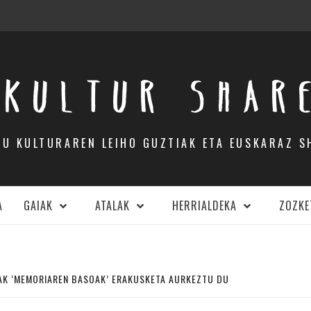
KULTUR SHAR
DU KULTURAREN LEIHO GUZTIAK ETA EUSKARAZ S
A
GAIAK
ATALAK
HERRIALDEKA
ZOZKE
K ‘MEMORIAREN BASOAK’ ERAKUSKETA AURKEZTU DU