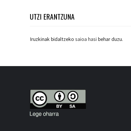
UTZI ERANTZUNA
Iruzkinak bidaltzeko
saioa hasi
behar duzu.