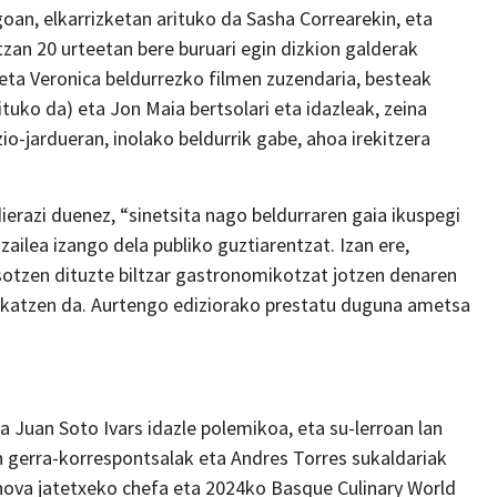
oan, elkarrizketan arituko da Sasha Correarekin, eta
n 20 urteetan bere buruari egin dizkion galderak
eta Veronica beldurrezko filmen zuzendaria, besteak
tuko da) eta Jon Maia bertsolari eta idazleak, zeina
io-jardueran, inolako beldurrik gabe, ahoa irekitzera
dierazi duenez, “sinetsita nago beldurraren gaia ikuspegi
zailea izango dela publiko guztiarentzat. Izan ere,
sotzen dituzte biltzar gastronomikotzat jotzen denaren
akatzen da. Aurtengo ediziorako prestatu duguna ametsa
a Juan Soto Ivars idazle polemikoa, eta su-lerroan lan
 gerra-korrespontsalak eta Andres Torres sukaldariak
nova jatetxeko chefa eta 2024ko Basque Culinary World