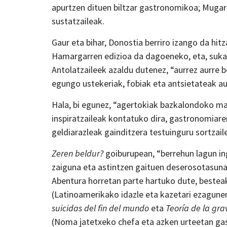
apurtzen dituen biltzar gastronomikoa; Mugari
sustatzaileak.
Gaur eta bihar, Donostia berriro izango da hit
Hamargarren edizioa da dagoeneko, eta, sukald
Antolatzaileek azaldu dutenez, “aurrez aurre b
egungo ustekeriak, fobiak eta antsietateak au
Hala, bi egunez, “agertokiak bazkalondoko ma
inspiratzaileak kontatuko dira, gastronomiar
geldiarazleak gainditzera testuinguru sortzaile
Zeren beldur?
goiburupean, “berrehun lagun i
zaiguna eta astintzen gaituen deserosotasuna
Abentura horretan parte hartuko dute, besteak
(Latinoamerikako idazle eta kazetari ezagune
suicidas del fin del mundo
eta
Teoría de la gr
(Noma jatetxeko chefa eta azken urteetan g