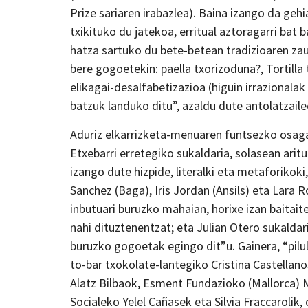
Prize sariaren irabazlea). Baina izango da geh
txikituko du jatekoa, erritual aztoragarri bat
hatza sartuko du bete-betean tradizioaren zauri
bere gogoetekin: paella txorizoduna?, Tortilla 
elikagai-desalfabetizazioa (higuin irrazionalak
batzuk landuko ditu”, azaldu dute antolatzaile
Aduriz elkarrizketa-menuaren funtsezko osagai
Etxebarri erretegiko sukaldaria, solasean ari
izango dute hizpide, literalki eta metaforikoki
Sanchez (Baga), Iris Jordan (Ansils) eta Lara
inbutuari buruzko mahaian, horixe izan baita
nahi dituztenentzat; eta Julian Otero sukaldari
buruzko gogoetak egingo dit”u. Gainera, “pilu
to-bar txokolate-lantegiko Cristina Castellan
Alatz Bilbaok, Esment Fundazioko (Mallorca)
Socialeko Yelel Cañasek eta Silvia Fraccarolik