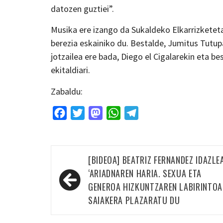
datozen guztiei”.
Musika ere izango da Sukaldeko Elkarrizketet
berezia eskainiko du. Bestalde, Jumitus Tutu
jotzailea ere bada, Diego el Cigalarekin eta b
ekitaldiari.
Zabaldu:
Facebook
Twitter
Mastodon
WhatsApp
Telegram
Bidalketetan
[BIDEOA] BEATRIZ FERNANDEZ IDAZLE
zehar
‘ARIADNAREN HARIA. SEXUA ETA
nabigatu
GENEROA HIZKUNTZAREN LABIRINTOA
SAIAKERA PLAZARATU DU