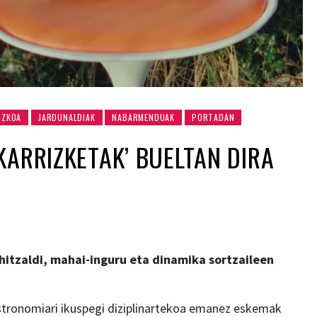
UZKOA
JARDUNALDIAK
NABARMENDUAK
PORTADAN
KARRIZKETAK’ BUELTAN DIRA
 hitzaldi, mahai-inguru eta dinamika sortzaileen
stronomiari ikuspegi diziplinartekoa emanez eskemak