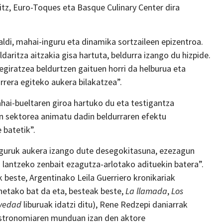
tz, Euro-Toques eta Basque Culinary Center dira
zaldi, mahai-inguru eta dinamika sortzaileen epizentroa.
aritza aitzakia gisa hartuta, beldurra izango du hizpide.
egiratzea beldurtzen gaituen horri da helburua eta
rrera egiteko aukera bilakatzea”.
hai-bueltaren giroa hartuko du eta testigantza
en sektorea animatu dadin beldurraren efektu
 batetik”.
nguruk aukera izango dute desegokitasuna, ezezagun
 lantzeko zenbait ezagutza-arlotako adituekin batera”.
 beste, Argentinako Leila Guerriero kronikariak
netako bat da eta, besteak beste,
La llamada
,
Los
avedad
liburuak idatzi ditu), Rene Redzepi daniarrak
astronomiaren munduan izan den aktore