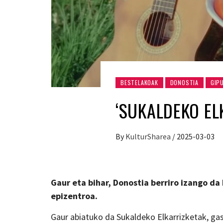
BESTELAKOAK
DONOSTIA
GIP
‘SUKALDEKO EL
By
KulturSharea
/
2025-03-03
Gaur eta bihar, Donostia berriro izango da
epizentroa.
Gaur abiatuko da Sukaldeko Elkarrizketak, ga