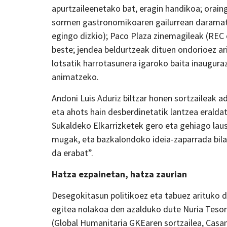
apurtzaileenetako bat, eragin handikoa; oraing
sormen gastronomikoaren gailurrean daramatza
egingo dizkio); Paco Plaza zinemagileak (REC 
beste; jendea beldurtzeak dituen ondorioez ari
lotsatik harrotasunera igaroko baita inauguraz
animatzeko.
Andoni Luis Aduriz biltzar honen sortzaileak a
eta ahots hain desberdinetatik lantzea eraldat
Sukaldeko Elkarrizketek gero eta gehiago lau
mugak, eta bazkalondoko ideia-zaparrada bil
da erabat”.
Hatza ezpainetan, hatza zaurian
Desegokitasun politikoez eta tabuez arituko d
egitea nolakoa den azalduko dute Nuria Teson
(Global Humanitaria GKEaren sortzailea, Casa