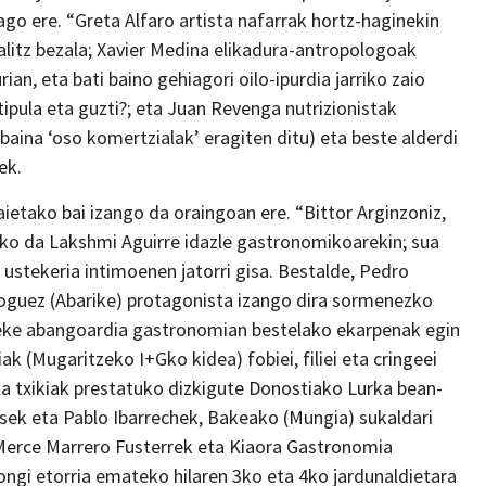
iago ere. “Greta Alfaro artista nafarrak hortz-haginekin
 balitz bezala; Xavier Medina elikadura-antropologoak
an, eta bati baino gehiagori oilo-ipurdia jarriko zaio
tipula eta guzti?; eta Juan Revenga nutrizionistak
 baina ‘oso komertzialak’ eragiten ditu) eta beste alderdi
ek.
etako bai izango da oraingoan ere. “Bittor Arginzoniz,
tuko da Lakshmi Aguirre idazle gastronomikoarekin; sua
, ustekeria intimoenen jatorri gisa. Bestalde, Pedro
 Roguez (Abarike) protagonista izango dira sormenezko
iteke abangoardia gastronomian bestelako ekarpenak egin
ak (Mugaritzeko I+Gko kidea) fobiei, filiei eta cringeei
la txikiak prestatuko dizkigute Donostiako Lurka bean-
osek eta Pablo Ibarrechek, Bakeako (Mungia) sukaldari
 Merce Marrero Fusterrek eta Kiaora Gastronomia
, ongi etorria emateko hilaren 3ko eta 4ko jardunaldietara