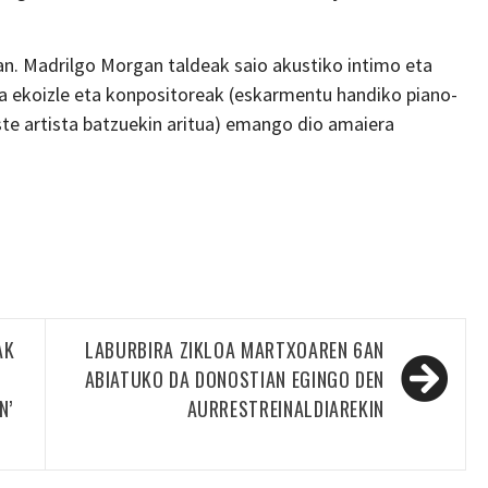
an. Madrilgo Morgan taldeak saio akustiko intimo eta
pa ekoizle eta konpositoreak (eskarmentu handiko piano-
este artista batzuekin aritua) emango dio amaiera
AK
LABURBIRA ZIKLOA MARTXOAREN 6AN
ABIATUKO DA DONOSTIAN EGINGO DEN
N’
AURRESTREINALDIAREKIN