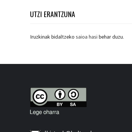
UTZI ERANTZUNA
Iruzkinak bidaltzeko
saioa hasi
behar duzu.