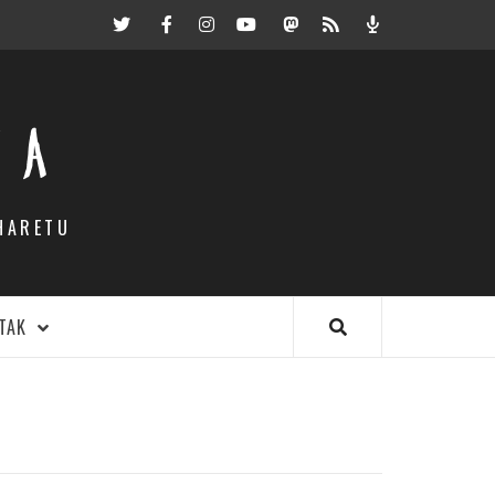
Twitter
Facebook
Instagram
Youtube
Mastodon.eus
RSS
Podcast
EA
HARETU
TAK