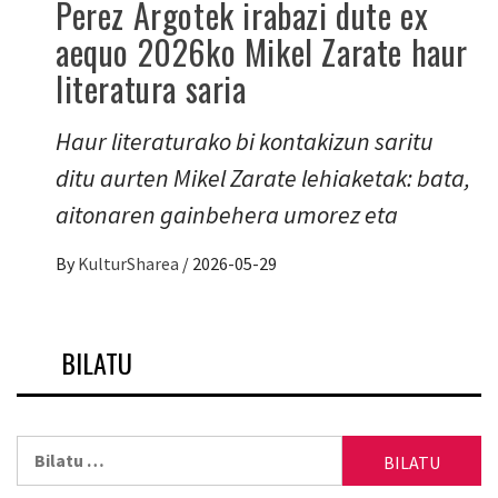
Perez Argotek irabazi dute ex
aequo 2026ko Mikel Zarate haur
literatura saria
Haur literaturako bi kontakizun saritu
ditu aurten Mikel Zarate lehiaketak: bata,
aitonaren gainbehera umorez eta
By
KulturSharea
/
2026-05-29
BILATU
Bilatu: