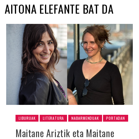
AITONA ELEFANTE BAT DA
LIBURUAK
LITERATURA
NABARMENDUAK
PORTADAN
Maitane Ariztik eta Maitane