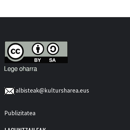
albisteak@kultursharea.eus
Publizitatea