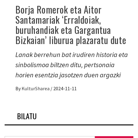
Borja Romerok eta Aitor
Santamariak ‘Erraldoiak,
buruhandiak eta Gargantua
Bizkaian’ liburua plazaratu dute
Lanak berrehun bat irudiren historia eta
sinbolismoa biltzen ditu, pertsonaia
horien esentzia jasotzen duen argazki
By
KulturSharea
/
2024-11-11
BILATU