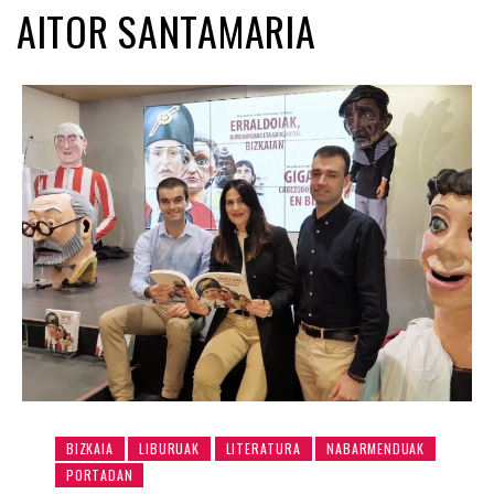
AITOR SANTAMARIA
BIZKAIA
LIBURUAK
LITERATURA
NABARMENDUAK
PORTADAN