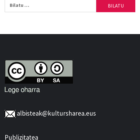
Bilatu:
albisteak@kultursharea.eus
Publizitatea