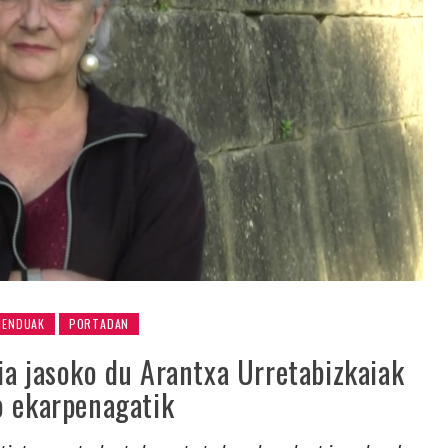
MENDUAK
PORTADAN
ia jasoko du Arantxa Urretabizkaiak
o ekarpenagatik