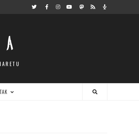
Twitter
Facebook
Instagram
Youtube
Mastodon.eus
RSS
Podcast
EA
HARETU
TAK