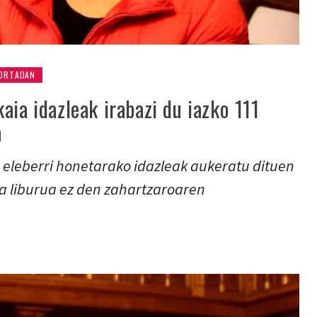
ORTADAN
aia idazleak irabazi du iazko 111
a
 eleberri honetarako idazleak aukeratu dituen
ta liburua ez den zahartzaroaren