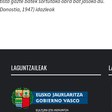
ista gazte batek sortutako obra bat jasoko du.
Donostia, 1947) idazleak
LAGUNTZAILEAK
L