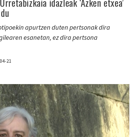
rretabizkaia idazleak ‘Azken etxea’
 du
tipoekin apurtzen duten pertsonak dira
gilearen esanetan, ez dira pertsona
04-21