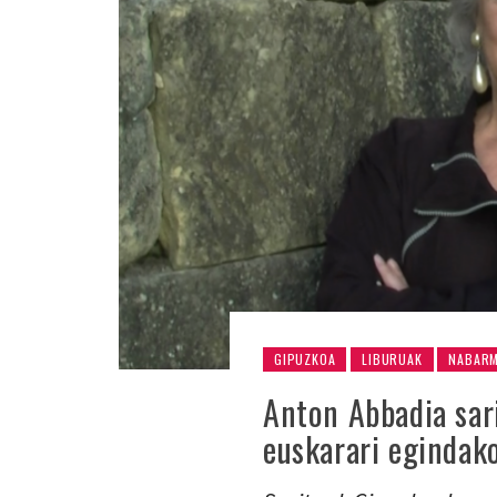
GIPUZKOA
LIBURUAK
NABAR
Anton Abbadia sar
euskarari egindak