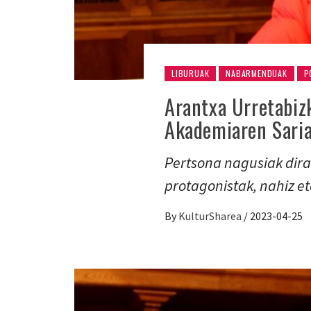
LIBURUAK
NABARMENDUAK
P
Arantxa Urretabizk
Akademiaren Sari
Pertsona nagusiak dira
protagonistak, nahiz e
By
KulturSharea
/
2023-04-25