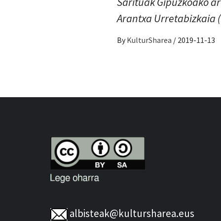
Sarituak Gipuzkoako art
Arantxa Urretabizkaia (
By
KulturSharea
/
2019-11-13
albisteak@kultursharea.eus