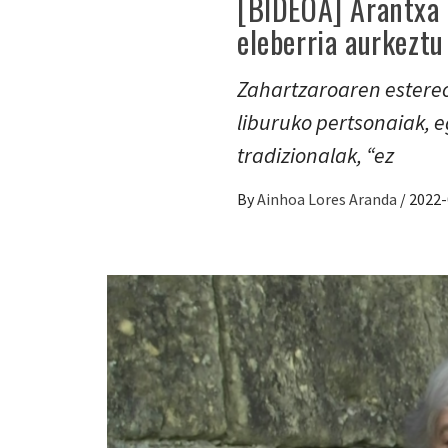
[BIDEOA] Arantxa U
eleberria aurkeztu
Zahartzaroaren estereo
liburuko pertsonaiak, e
tradizionalak, “ez
By
Ainhoa Lores Aranda
/
2022-