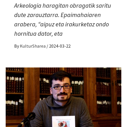
Arkeologia haragitan obragatik saritu
dute zarauztarra. Epaimahaiaren
arabera, “aipuz eta irakurketaz ondo
hornitua dator, eta
By
KulturSharea
/
2024-03-22