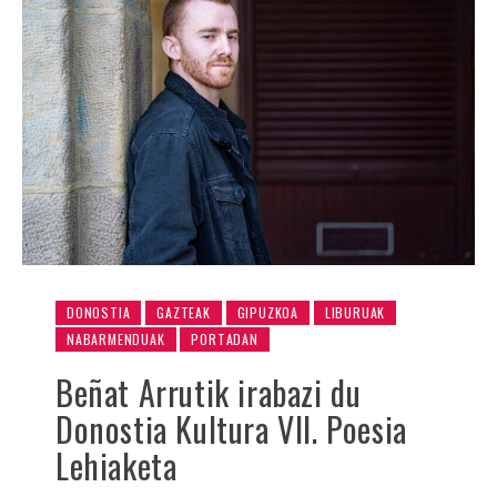
DONOSTIA
GAZTEAK
GIPUZKOA
LIBURUAK
NABARMENDUAK
PORTADAN
Beñat Arrutik irabazi du
Donostia Kultura VII. Poesia
Lehiaketa