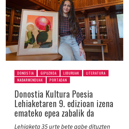
DONOSTIA
GIPUZKOA
LIBURUAK
LITERATURA
NABARMENDUAK
PORTADAN
Donostia Kultura Poesia
Lehiaketaren 9. edizioan izena
emateko epea zabalik da
Lehiaketa 35 urte bete gabe dituzten