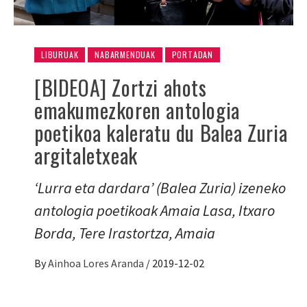
LIBURUAK
NABARMENDUAK
PORTADAN
[BIDEOA] Zortzi ahots
emakumezkoren antologia
poetikoa kaleratu du Balea Zuria
argitaletxeak
‘Lurra eta dardara’ (Balea Zuria) izeneko
antologia poetikoak Amaia Lasa, Itxaro
Borda, Tere Irastortza, Amaia
By
Ainhoa Lores Aranda
/
2019-12-02