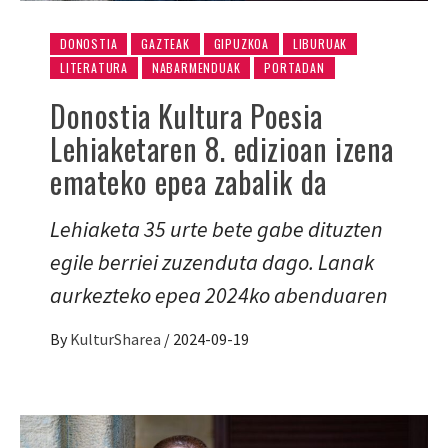
DONOSTIA
GAZTEAK
GIPUZKOA
LIBURUAK
LITERATURA
NABARMENDUAK
PORTADAN
Donostia Kultura Poesia
Lehiaketaren 8. edizioan izena
emateko epea zabalik da
Lehiaketa 35 urte bete gabe dituzten
egile berriei zuzenduta dago. Lanak
aurkezteko epea 2024ko abenduaren
By
KulturSharea
/
2024-09-19