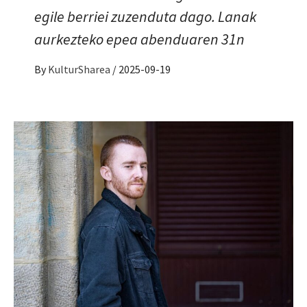
egile berriei zuzenduta dago. Lanak
aurkezteko epea abenduaren 31n
By
KulturSharea
/
2025-09-19