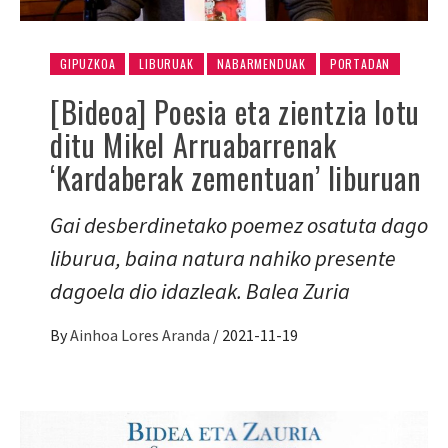
GIPUZKOA
LIBURUAK
NABARMENDUAK
PORTADAN
[Bideoa] Poesia eta zientzia lotu
ditu Mikel Arruabarrenak
‘Kardaberak zementuan’ liburuan
Gai desberdinetako poemez osatuta dago
liburua, baina natura nahiko presente
dagoela dio idazleak. Balea Zuria
By
Ainhoa Lores Aranda
/
2021-11-19