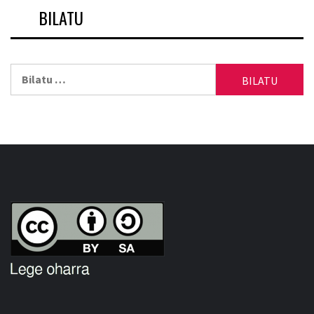
BILATU
Bilatu: