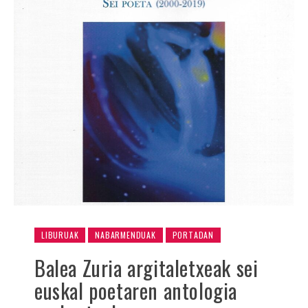
LIBURUAK
NABARMENDUAK
PORTADAN
Balea Zuria argitaletxeak sei
euskal poetaren antologia