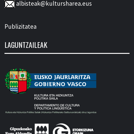
albisteak@kultursharea.eus
Publizitatea
LAGUNTZAILEAK