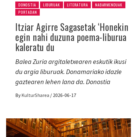
DONOSTIA
LIBURUAK
LITERATURA
NABARMENDUAK
PORTADAN
Itziar Agirre Sagasetak ‘Honekin
egin nahi duzuna poema-liburua
kaleratu du
Balea Zuria argitaletxearen eskutik ikusi
du argia liburuak. Donamariako idazle
gaztearen lehen lana da. Donostia
By
KulturSharea
/
2026-06-17