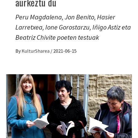
aurkeztu du
Peru Magdalena, Jon Benito, Hasier
Larretxea, Ione Gorostarzu, Iñigo Astiz eta
Beatriz Chivite poeten testuak
By
KulturSharea
/
2021-06-15