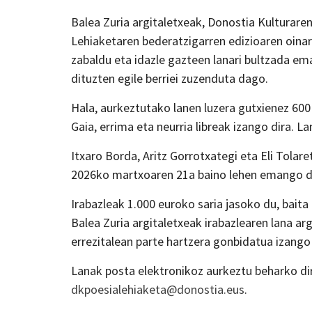
Balea Zuria argitaletxeak, Donostia Kulturare
Lehiaketaren bederatzigarren edizioaren oinar
zabaldu eta idazle gazteen lanari bultzada ema
dituzten egile berriei zuzenduta dago.
Hala, aurkeztutako lanen luzera gutxienez 600
Gaia, errima eta neurria libreak izango dira.
Itxaro Borda, Aritz Gorrotxategi eta Eli Tolar
2026ko martxoaren 21a baino lehen emango d
Irabazleak 1.000 euroko saria jasoko du, baita
Balea Zuria argitaletxeak irabazlearen lana a
errezitalean parte hartzera gonbidatua izango
Lanak posta elektronikoz aurkeztu beharko di
dkpoesialehiaketa@donostia.eus
.