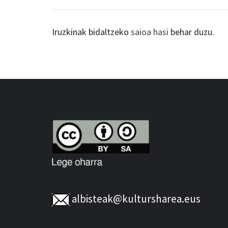
Iruzkinak bidaltzeko
saioa hasi
behar duzu.
albisteak@kultursharea.eus