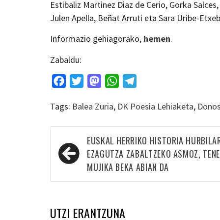
Estibaliz Martinez Diaz de Cerio, Gorka Salces
Julen Apella, Beñat Arruti eta Sara Uribe-Etxeb
Informazio gehiagorako,
hemen
.
Zabaldu:
Facebook
Twitter
Mastodon
WhatsApp
Telegram
Tags:
Balea Zuria
,
DK Poesia Lehiaketa
,
Donos
Bidalketetan
EUSKAL HERRIKO HISTORIA HURBILA
zehar
EZAGUTZA ZABALTZEKO ASMOZ, TENE
nabigatu
MUJIKA BEKA ABIAN DA
UTZI ERANTZUNA