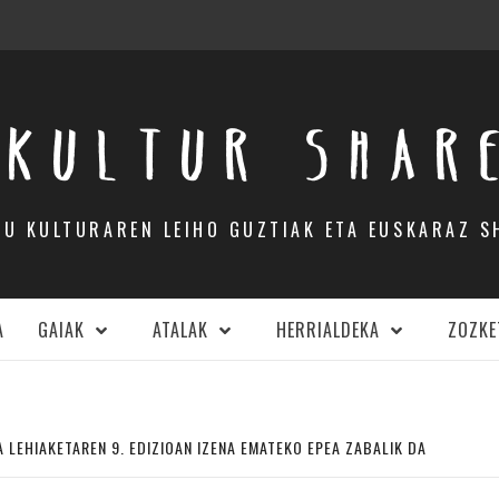
KULTUR SHAR
DU KULTURAREN LEIHO GUZTIAK ETA EUSKARAZ S
A
GAIAK
ATALAK
HERRIALDEKA
ZOZKE
 LEHIAKETAREN 9. EDIZIOAN IZENA EMATEKO EPEA ZABALIK DA