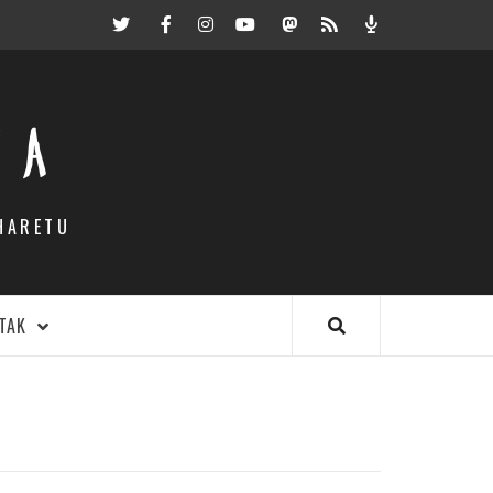
Twitter
Facebook
Instagram
Youtube
Mastodon.eus
RSS
Podcast
EA
HARETU
TAK