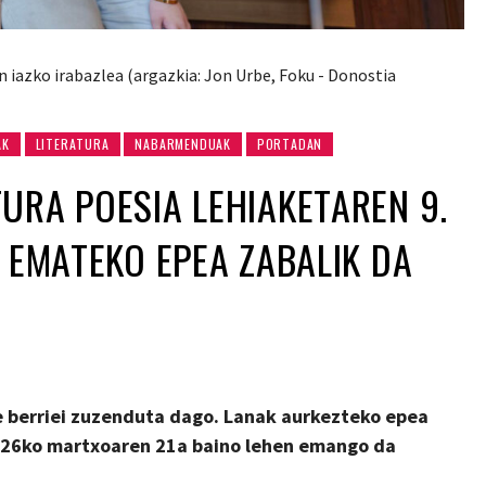
n iazko irabazlea (argazkia: Jon Urbe, Foku - Donostia
AK
LITERATURA
NABARMENDUAK
PORTADAN
URA POESIA LEHIAKETAREN 9.
A EMATEKO EPEA ZABALIK DA
e berriei zuzenduta dago. Lanak aurkezteko epea
02
6
ko martxoaren 21a baino lehen emango da