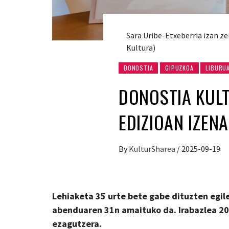
Sara Uribe-Etxeberria izan ze
Kultura)
DONOSTIA
GIPUZKOA
LIBURU
DONOSTIA KULT
EDIZIOAN IZEN
By
KulturSharea
/
2025-09-19
Lehiaketa 35 urte bete gabe dituzten egil
abenduaren 31n amaituko da. Irabazlea 2
ezagutzera.