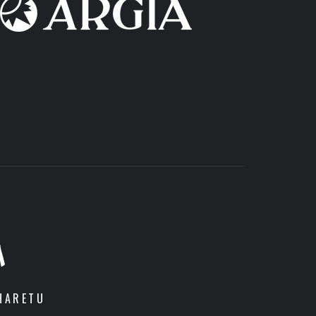
A
HARETU