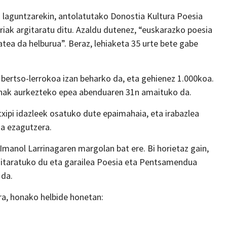
n laguntzarekin, antolatutako Donostia Kultura Poesia
riak argitaratu ditu. Azaldu dutenez, “euskarazko poesia
tea da helburua”. Beraz, lehiaketa 35 urte bete gabe
 bertso-lerrokoa izan beharko da, eta gehienez 1.000koa.
 Lanak aurkezteko epea abenduaren 31n amaituko da.
etxipi idazleek osatuko dute epaimahaia, eta irabazlea
a ezagutzera.
 Imanol Larrinagaren margolan bat ere. Bi horietaz gain,
rgitaratuko du eta garailea Poesia eta Pentsamendua
 da.
ra, honako helbide honetan: