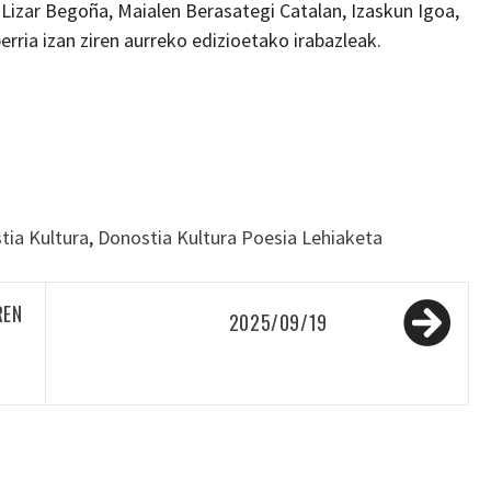
, Lizar Begoña, Maialen Berasategi Catalan, Izaskun Igoa,
erria izan ziren aurreko edizioetako irabazleak.
tia Kultura
,
Donostia Kultura Poesia Lehiaketa
REN
2025/09/19