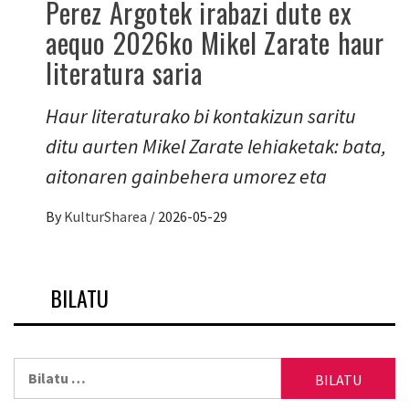
Perez Argotek irabazi dute ex
aequo 2026ko Mikel Zarate haur
literatura saria
Haur literaturako bi kontakizun saritu
ditu aurten Mikel Zarate lehiaketak: bata,
aitonaren gainbehera umorez eta
By
KulturSharea
/
2026-05-29
BILATU
Bilatu: