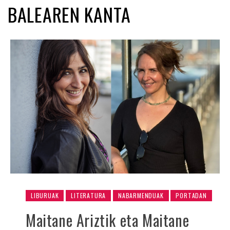
BALEAREN KANTA
LIBURUAK
LITERATURA
NABARMENDUAK
PORTADAN
Maitane Ariztik eta Maitane