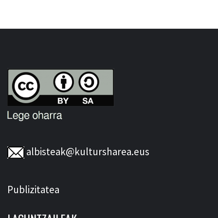
albisteak@kultursharea.eus
Publizitatea