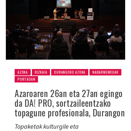
AZOKA
BIZKAIA
DURANGOKO AZOKA
NABARMENDUAK
PORTADAN
Azaroaren 26an eta 27an egingo
da DA! PRO, sortzaileentzako
topagune profesionala, Durangon
Topaketak kulturgile eta