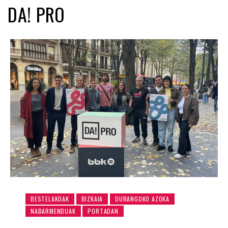
DA! PRO
BESTELAKOAK
BIZKAIA
DURANGOKO AZOKA
NABARMENDUAK
PORTADAN