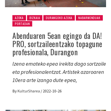
AZOKA
BIZKAIA
DURANGOKO AZOKA
NABARMENDUAK
PORTADAN
Abenduaren 5ean egingo da DA!
PRO, sortzaileentzako topagune
profesionala, Durangon
Izena emateko epea irekita dago sortzaile
eta profesionalentzat. Artistek azaroaren
10era arte izango dute epea,
By
KulturSharea
/
2022-10-26