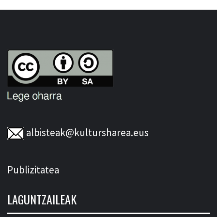
albisteak@kultursharea.eus
Publizitatea
LAGUNTZAILEAK