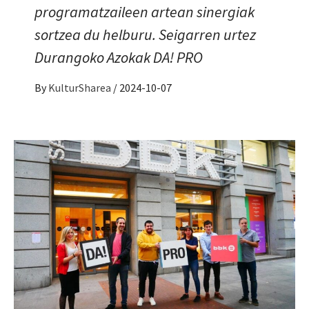
programatzaileen artean sinergiak
sortzea du helburu. Seigarren urtez
Durangoko Azokak DA! PRO
By
KulturSharea
/
2024-10-07