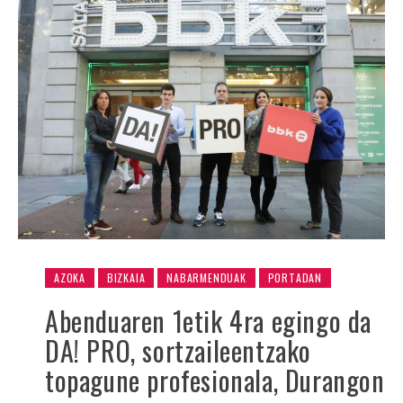
AZOKA
BIZKAIA
NABARMENDUAK
PORTADAN
Abenduaren 1etik 4ra egingo da
DA! PRO, sortzaileentzako
topagune profesionala, Durangon