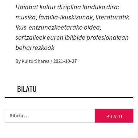
Hainbat kultur diziplina landuko dira:
musika, familia-ikuskizunak, literaturatik
ikus-entzunezkoetarako bidea,
sortzaileek euren ibilbide profesionalean
beharrezkoak
By
KulturSharea
/
2021-10-27
BILATU
Bilatu: