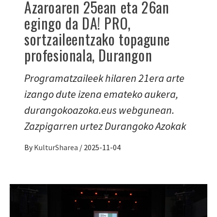
Azaroaren 25ean eta 26an
egingo da DA! PRO,
sortzaileentzako topagune
profesionala, Durangon
Programatzaileek hilaren 21era arte
izango dute izena emateko aukera,
durangokoazoka.eus webgunean.
Zazpigarren urtez Durangoko Azokak
By
KulturSharea
/
2025-11-04