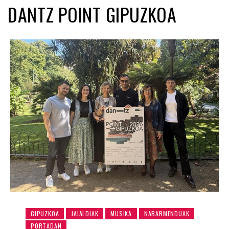
DANTZ POINT GIPUZKOA
GIPUZKOA
JAIALDIAK
MUSIKA
NABARMENDUAK
PORTADAN