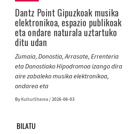
Dantz Point Gipuzkoak musika
elektronikoa, espazio publikoak
eta ondare naturala uztartuko
ditu udan
Zumaia, Donostia, Arrasate, Errenteria
eta Donostiako Hipodromoa izango dira
aire zabaleko musika elektronikoa,
ondarea eta
By
KulturSharea
/
2026-06-03
BILATU