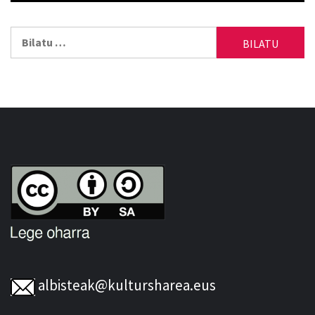
Bilatu:
albisteak@kultursharea.eus