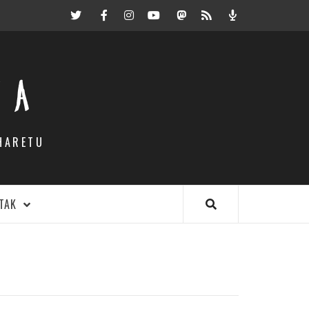
Twitter
Facebook
Instagram
Youtube
Mastodon.eus
RSS
Podcast
EA
HARETU
TAK