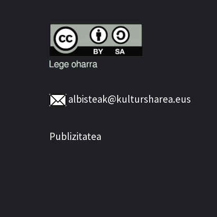
albisteak@kultursharea.eus
Publizitatea