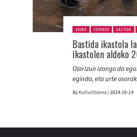
ARABA
EUSKARA
GAZTEAK
Bastida ikastola 
ikastolen aldeko 
Olarizun izango da egu
eginda, eta urte osora
By
KulturSharea
/
2024-10-14