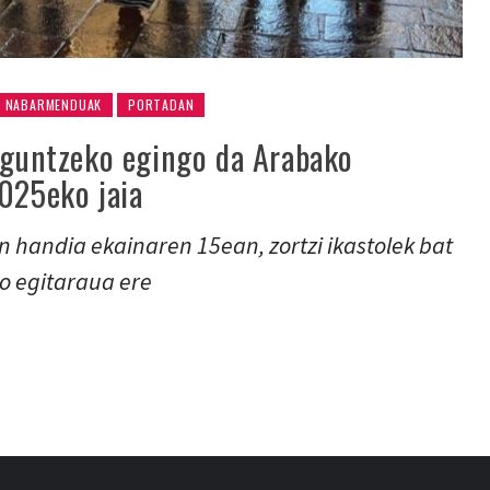
NABARMENDUAK
PORTADAN
laguntzeko egingo da Arabako
2025eko jaia
n handia ekainaren 15ean, zortzi ikastolek bat
ko egitaraua ere