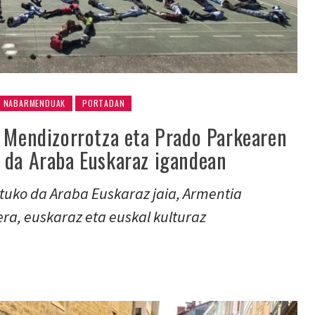
NABARMENDUAK
PORTADAN
, Mendizorrotza eta Prado Parkearen
 da Araba Euskaraz igandean
tuko da Araba Euskaraz jaia, Armentia
era, euskaraz eta euskal kulturaz