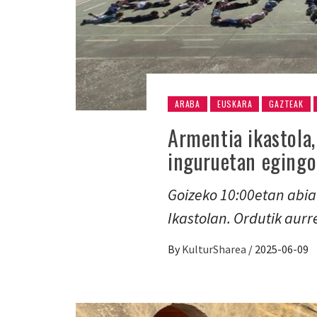
ARABA
EUSKARA
GAZTEAK
Armentia ikastola
inguruetan egingo
Goizeko 10:00etan abia
Ikastolan. Ordutik aurr
By
KulturSharea
/
2025-06-09