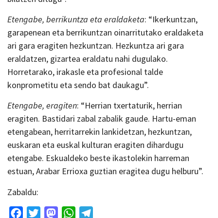
Etengabe, berrikuntza eta eraldaketa
: “Ikerkuntzan,
garapenean eta berrikuntzan oinarritutako eraldaketa
ari gara eragiten hezkuntzan. Hezkuntza ari gara
eraldatzen, gizartea eraldatu nahi dugulako.
Horretarako, irakasle eta profesional talde
konprometitu eta sendo bat daukagu”.
Etengabe, eragiten
: “Herrian txertaturik, herrian
eragiten. Bastidari zabal zabalik gaude. Hartu-eman
etengabean, herritarrekin lankidetzan, hezkuntzan,
euskaran eta euskal kulturan eragiten dihardugu
etengabe. Eskualdeko beste ikastolekin harreman
estuan, Arabar Errioxa guztian eragitea dugu helburu”.
Zabaldu:
Facebook
Twitter
Mastodon
WhatsApp
Telegram