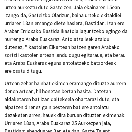
urtea aurkeztu dute Gasteizen. Jaia ekainaren 15ean
izango da, Gasteizko Olarizun, baina urteko ekitaldiei
urriaren 18an emango diete hasiera, Bastidan. Izan ere
Arabar Errioxako Bastida ikastola laguntzeko egingo da
hurrengo Araba Euskaraz. Antolatzaileek azaldu
dutenez, “Ikastolen Elkartean batzen garen Arabako
zortzi ikastolen artean landu dugu egitaraua, eta berau
eta Araba Euskaraz eguna antolatzeko batzordeak
ere osatu ditugu.
Urtean zehar hainbat ekimen eramango dituzte aurrera
denen artean, hil honetan bertan hasita. Datetan
aldaketaren bat izan daitekeela ohartarazi dute, eta
aipatzen direnez gain besteren bat ere antolatu
dezaketen arren, hauek dira buruan dituzten ekimenak:
Urriaren 18an, Araba Euskaraz 25 Aurkezpen jaia,
Bastidan; abenduaren 3an eta 4an, Gazte Talent