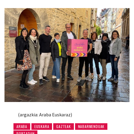
(argazkia: Araba Euskaraz)
ARABA
EUSKARA
GAZTEAK
NABARMENDUAK
PORTADAN