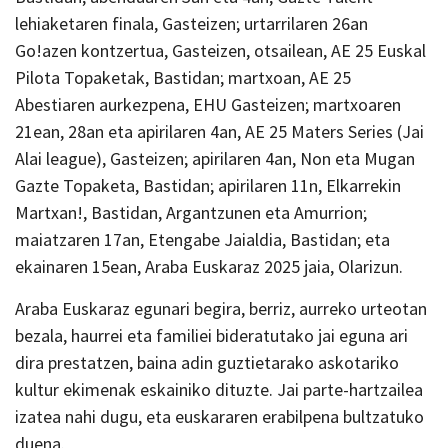
lehiaketaren finala, Gasteizen; urtarrilaren 26an
Go!azen kontzertua, Gasteizen, otsailean, AE 25 Euskal
Pilota Topaketak, Bastidan; martxoan, AE 25
Abestiaren aurkezpena, EHU Gasteizen; martxoaren
21ean, 28an eta apirilaren 4an, AE 25 Maters Series (Jai
Alai league), Gasteizen; apirilaren 4an, Non eta Mugan
Gazte Topaketa, Bastidan; apirilaren 11n, Elkarrekin
Martxan!, Bastidan, Argantzunen eta Amurrion;
maiatzaren 17an, Etengabe Jaialdia, Bastidan; eta
ekainaren 15ean, Araba Euskaraz 2025 jaia, Olarizun.
Araba Euskaraz egunari begira, berriz, aurreko urteotan
bezala, haurrei eta familiei bideratutako jai eguna ari
dira prestatzen, baina adin guztietarako askotariko
kultur ekimenak eskainiko dituzte. Jai parte-hartzailea
izatea nahi dugu, eta euskararen erabilpena bultzatuko
duena.