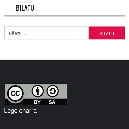
BILATU
Bilatu: