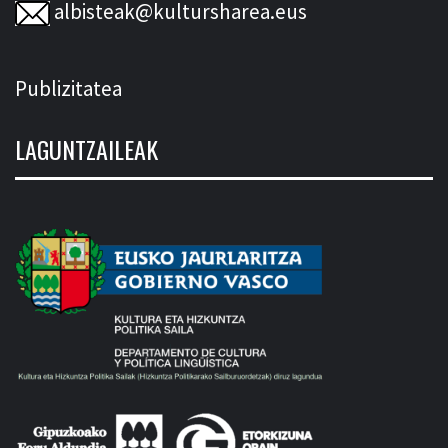
albisteak@kultursharea.eus
Publizitatea
LAGUNTZAILEAK