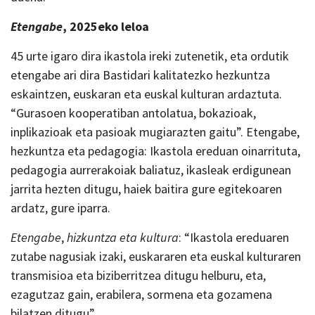
Etengabe
, 2025eko leloa
45 urte igaro dira ikastola ireki zutenetik, eta ordutik
etengabe ari dira Bastidari kalitatezko hezkuntza
eskaintzen, euskaran eta euskal kulturan ardaztuta.
“Gurasoen kooperatiban antolatua, bokazioak,
inplikazioak eta pasioak mugiarazten gaitu”. Etengabe,
hezkuntza eta pedagogia: Ikastola ereduan oinarrituta,
pedagogia aurrerakoiak baliatuz, ikasleak erdigunean
jarrita hezten ditugu, haiek baitira gure egitekoaren
ardatz, gure iparra.
Etengabe
,
hizkuntza eta kultura
: “Ikastola ereduaren
zutabe nagusiak izaki, euskararen eta euskal kulturaren
transmisioa eta biziberritzea ditugu helburu, eta,
ezagutzaz gain, erabilera, sormena eta gozamena
bilatzen ditugu”.