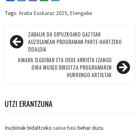
Tags:
Araba Euskaraz 2025
,
Etengabe
Bidalketetan
ZABALIK DA GIPUZKOAKO GAZTEAK
zehar
AUZOLANEAN PROGRAMAN PARTE-HARTZEKO
DEIALDIA
nabigatu
AINARA ELGOIBAR ETA USUE ARRIETA IZANGO
DIRA MUSEO BIKOITZA PROGRAMAREN
HURRENGO ARTISTAK
UTZI ERANTZUNA
Iruzkinak bidaltzeko
saioa hasi
behar duzu.