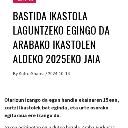
BASTIDA IKASTOLA
LAGUNTZEKO EGINGO DA
ARABAKO IKASTOLEN
ALDEKO 2025EKO JAIA
By
KulturSharea
/
2024-10-14
Olarizun izango da egun handia ekainaren 15ean,
zortzi ikastolek bat eginda, eta urte osorako
egitaraua ere izango du.
Azken edizioetan egin duten bezala, Araba Euskaraz