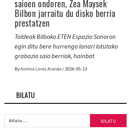
saioen ondoren, Zea Maysek
Bilbon jarraitu du disko berria
prestatzen
Taldeak Bilboko ETEN Espazio Sonoron
egin ditu bere hurrengo lanari lotutako
grabazio saio berriak, hainbat
By
Ainhoa Lores Aranda
/
2026-05-13
BILATU
Bilatu: