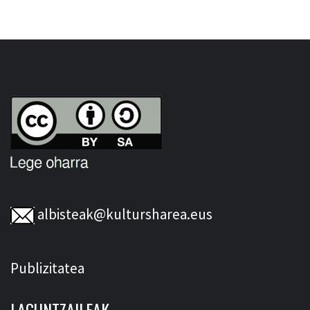
albisteak@kultursharea.eus
Publizitatea
LAGUNTZAILEAK