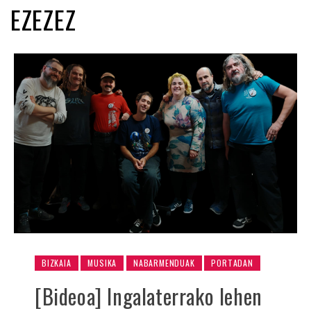
EZEZEZ
BIZKAIA
MUSIKA
NABARMENDUAK
PORTADAN
[Bideoa] Ingalaterrako lehen