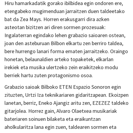
Hiru hamarkadatik gorako ibilbidea egin ondoren ere,
etengabeko mugimenduan jarraitzen duen taldeetako
bat da
Zea Mays
. Horren erakusgarri dira azken
asteotan bizitzen ari diren sormen prozesuak:
Ingalaterran egindako lehen grabazio saioaren ostean,
joan den asteburuan Bilbon elkartu zen berriro taldea,
bere hurrengo lanari forma ematen jarraitzeko. Oraingo
honetan, belaunaldien arteko topaketek, elkarlan
irekiek eta musika ulertzeko zein eraikitzeko modu
berriek hartu zuten protagonismo osoa.
Grabazio saioak Bilboko ETEN Espazio Sonoron egin
zituzten, Urtzi Iza teknikariaren gidaritzapean. Ekoizpen
lanetan, berriz, Eneko Ajangiz aritu zen, EZEZEZ taldeko
gitarjolea. Horrez gain, Alvaro Olaetxea musikariak
bateriaren soinuen bilaketa eta eraikuntzan
aholkularitza lana egin zuen, taldearen sormen eta