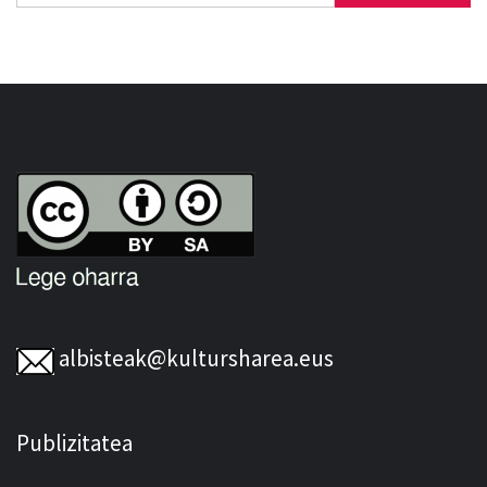
albisteak@kultursharea.eus
Publizitatea