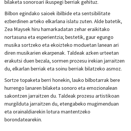
bilaketa sonoroari ikuspegi berriak gehituz.
Bilbon egindako saioek ibilbide eta sentsibilitate
ezberdinen arteko elkarlana islatu zuten. Alde batetik,
Zea Maysek hiru hamarkadatan zehar eraikitako
nortasuna eta esperientzia; bestetik, gaur egungo
musika sortzeko eta ekoizteko moduetan lanean ari
diren musikarien ekarpenak. Taldeak azken urteetan
erakutsi duen bezala, sormen prozesu irekian jarraitzen
du, elkarlan berriak eta soinu berriak bilatzeko asmoz.
Sortze topaketa berri honekin, lauko bilbotarrak bere
hurrengo lanaren bilaketa sonoro eta emozionalean
sakontzen jarraitzen du. Taldeak prozesu artistikoan
murgilduta jarraitzen du, etengabeko mugimenduan
eta orainaldiarekin lotura mantentzeko
borondatearekin.