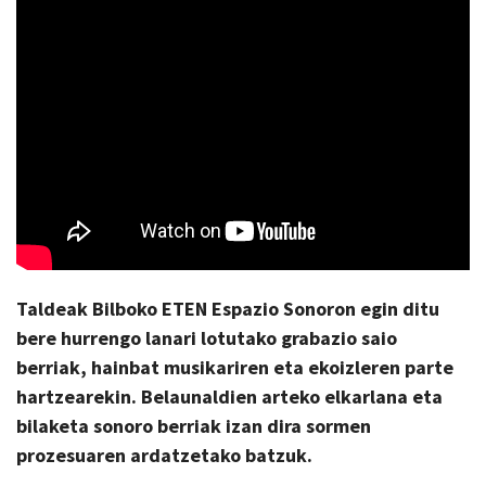
Taldeak Bilboko ETEN Espazio Sonoron egin ditu
bere hurrengo lanari lotutako grabazio saio
berriak, hainbat musikariren eta ekoizleren parte
hartzearekin. Belaunaldien arteko elkarlana eta
bilaketa sonoro berriak izan dira sormen
prozesuaren ardatzetako batzuk.