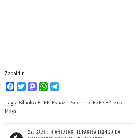
Zabaldu:
Facebook
Twitter
Mastodon
WhatsApp
Telegram
Tags:
Bilboko ETEN Espazio Sonoroa
,
EZEZEZ
,
Zea
Mays
Bidalketetan
37. GAZTEEN ANTZERKI TOPAKETA EGINGO DA