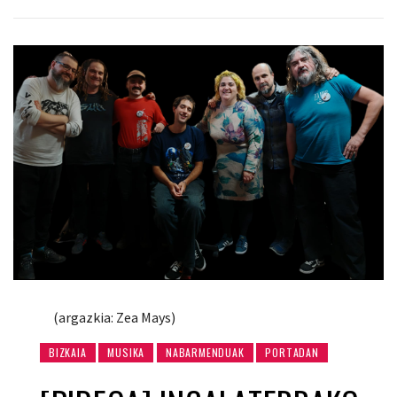
(argazkia: Zea Mays)
BIZKAIA
MUSIKA
NABARMENDUAK
PORTADAN