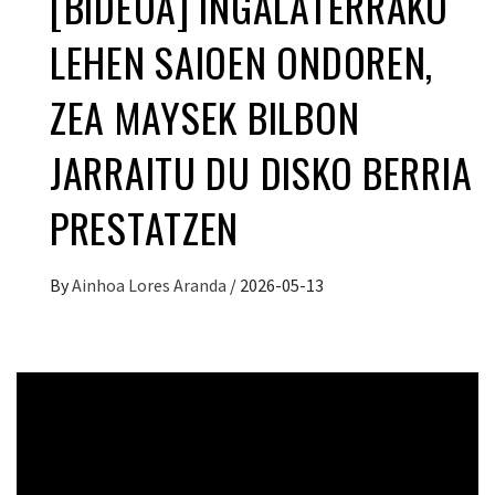
[BIDEOA] INGALATERRAKO
LEHEN SAIOEN ONDOREN,
ZEA MAYSEK BILBON
JARRAITU DU DISKO BERRIA
PRESTATZEN
By
Ainhoa Lores Aranda
/
2026-05-13