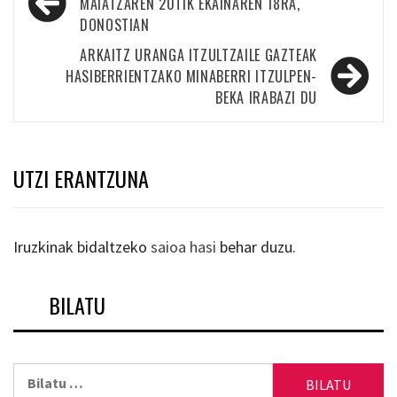
zehar
MAIATZAREN 20TIK EKAINAREN 18RA,
DONOSTIAN
nabigatu
ARKAITZ URANGA ITZULTZAILE GAZTEAK
HASIBERRIENTZAKO MINABERRI ITZULPEN-
BEKA IRABAZI DU
UTZI ERANTZUNA
Iruzkinak bidaltzeko
saioa hasi
behar duzu.
BILATU
Bilatu: