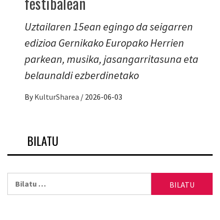
festibalean
Uztailaren 15ean egingo da seigarren
edizioa Gernikako Europako Herrien
parkean, musika, jasangarritasuna eta
belaunaldi ezberdinetako
By
KulturSharea
/
2026-06-03
BILATU
Bilatu: