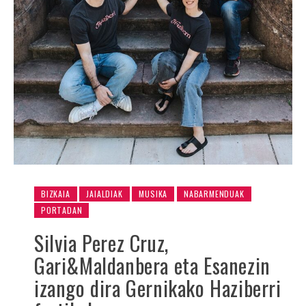
BIZKAIA
JAIALDIAK
MUSIKA
NABARMENDUAK
PORTADAN
Silvia Perez Cruz,
Gari&Maldanbera eta Esanezin
izango dira Gernikako Haziberri