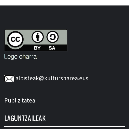
albisteak@kultursharea.eus
Publizitatea
LAGUNTZAILEAK