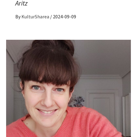
Aritz
By
KulturSharea
/
2024-09-09