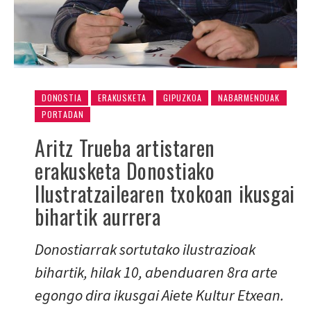
DONOSTIA
ERAKUSKETA
GIPUZKOA
NABARMENDUAK
PORTADAN
Aritz Trueba artistaren
erakusketa Donostiako
Ilustratzailearen txokoan ikusgai
bihartik aurrera
Donostiarrak sortutako ilustrazioak
bihartik, hilak 10, abenduaren 8ra arte
egongo dira ikusgai Aiete Kultur Etxean.