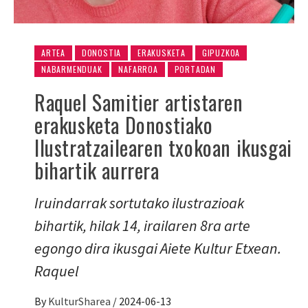
ARTEA
DONOSTIA
ERAKUSKETA
GIPUZKOA
NABARMENDUAK
NAFARROA
PORTADAN
Raquel Samitier artistaren
erakusketa Donostiako
Ilustratzailearen txokoan ikusgai
bihartik aurrera
Iruindarrak sortutako ilustrazioak
bihartik, hilak 14, irailaren 8ra arte
egongo dira ikusgai Aiete Kultur Etxean.
Raquel
By
KulturSharea
/
2024-06-13