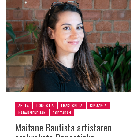
ARTEA
DONOSTIA
ERAKUSKETA
GIPUZKOA
NABARMENDUAK
PORTADAN
Maitane Bautista artistaren