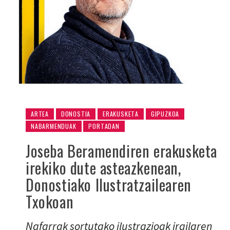
ARTEA
DONOSTIA
ERAKUSKETA
GIPUZKOA
NABARMENDUAK
PORTADAN
Joseba Beramendiren erakusketa
irekiko dute asteazkenean,
Donostiako Ilustratzailearen
Txokoan
Nafarrak sortutako ilustrazioak irailaren