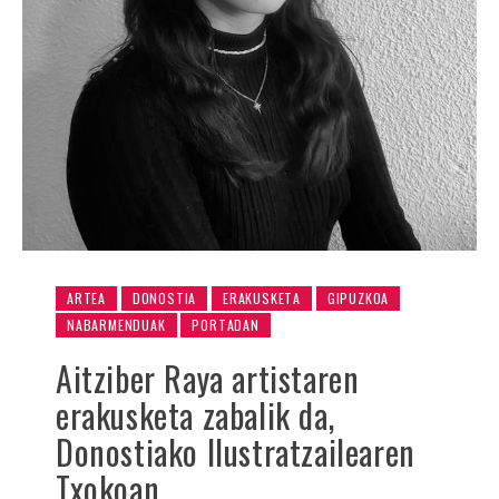
ARTEA
DONOSTIA
ERAKUSKETA
GIPUZKOA
NABARMENDUAK
PORTADAN
Aitziber Raya artistaren
erakusketa zabalik da,
Donostiako Ilustratzailearen
Txokoan