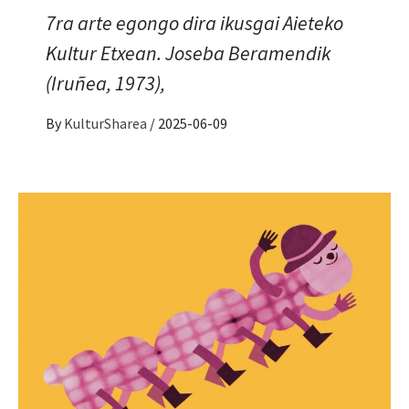
7ra arte egongo dira ikusgai Aieteko
Kultur Etxean. Joseba Beramendik
(Iruñea, 1973),
By
KulturSharea
/
2025-06-09