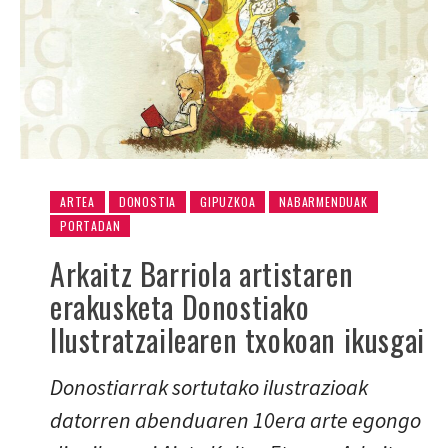
ARTEA
DONOSTIA
GIPUZKOA
NABARMENDUAK
PORTADAN
Arkaitz Barriola artistaren
erakusketa Donostiako
Ilustratzailearen txokoan ikusgai
Donostiarrak sortutako ilustrazioak
datorren abenduaren 10era arte egongo