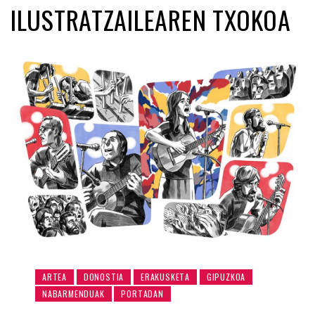
ILUSTRATZAILEAREN TXOKOA
ARTEA
DONOSTIA
ERAKUSKETA
GIPUZKOA
NABARMENDUAK
PORTADAN