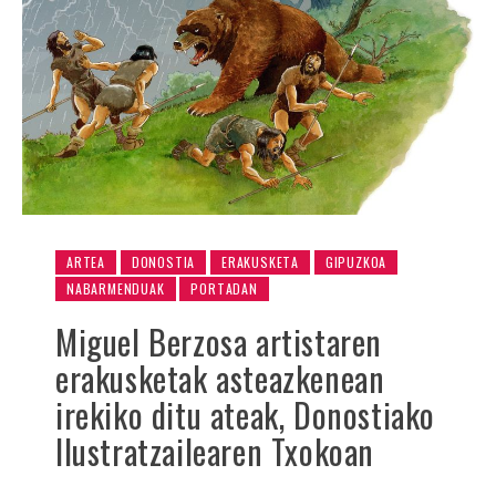
ARTEA
DONOSTIA
ERAKUSKETA
GIPUZKOA
NABARMENDUAK
PORTADAN
Miguel Berzosa artistaren
erakusketak asteazkenean
irekiko ditu ateak, Donostiako
Ilustratzailearen Txokoan