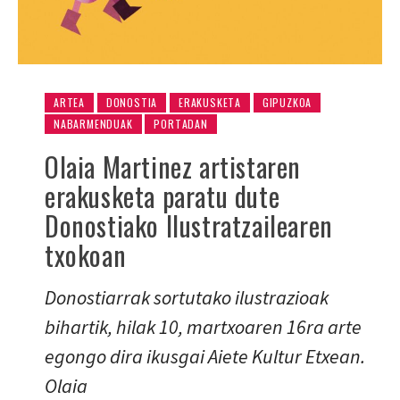
ARTEA
DONOSTIA
ERAKUSKETA
GIPUZKOA
NABARMENDUAK
PORTADAN
Olaia Martinez artistaren
erakusketa paratu dute
Donostiako Ilustratzailearen
txokoan
Donostiarrak sortutako ilustrazioak
bihartik, hilak 10, martxoaren 16ra arte
egongo dira ikusgai Aiete Kultur Etxean.
Olaia