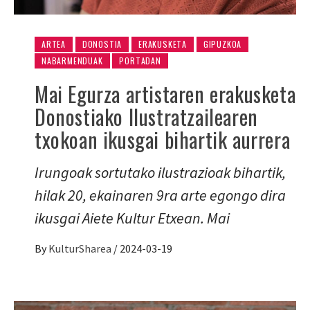
ARTEA
DONOSTIA
ERAKUSKETA
GIPUZKOA
NABARMENDUAK
PORTADAN
Mai Egurza artistaren erakusketa
Donostiako Ilustratzailearen
txokoan ikusgai bihartik aurrera
Irungoak sortutako ilustrazioak bihartik,
hilak 20, ekainaren 9ra arte egongo dira
ikusgai Aiete Kultur Etxean. Mai
By
KulturSharea
/
2024-03-19