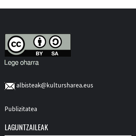
albisteak@kultursharea.eus
Publizitatea
LAGUNTZAILEAK