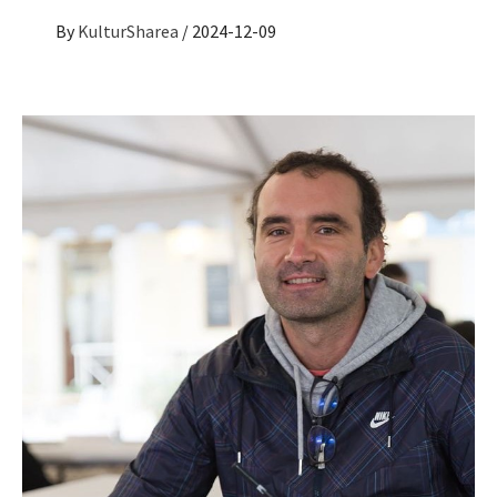
By
KulturSharea
/
2024-12-09