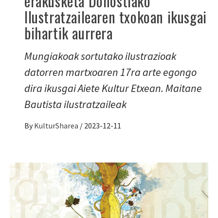
erakusketa Donostiako
Ilustratzailearen txokoan ikusgai
bihartik aurrera
Mungiakoak sortutako ilustrazioak
datorren martxoaren 17ra arte egongo
dira ikusgai Aiete Kultur Etxean. Maitane
Bautista ilustratzaileak
By
KulturSharea
/
2023-12-11