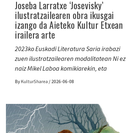
Joseba Larratxe ‘Josevisky’
ilustratzailearen obra ikusgai
izango da Aieteko Kultur Etxean
irailera arte
2023ko Euskadi Literatura Saria irabazi
zuen ilustratzailearen modalitatean Ni ez
naiz Mikel Laboa komikiarekin, eta
By
KulturSharea
/
2026-06-08