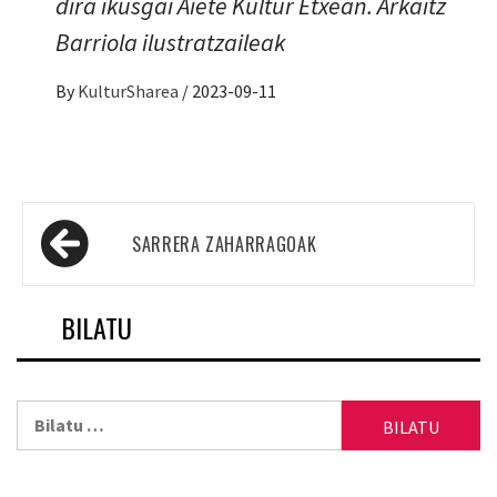
dira ikusgai Aiete Kultur Etxean. Arkaitz
Barriola ilustratzaileak
By
KulturSharea
/
2023-09-11
Sarreren
SARRERA ZAHARRAGOAK
nabigazioa
BILATU
Bilatu: