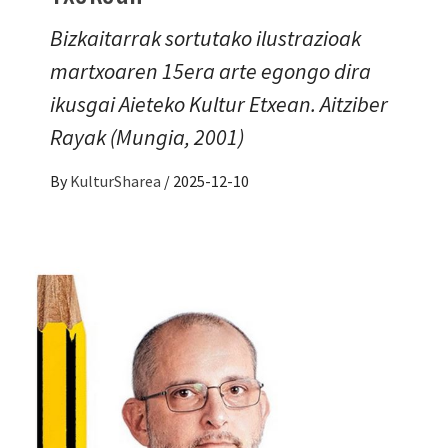
Bizkaitarrak sortutako ilustrazioak
martxoaren 15era arte egongo dira
ikusgai Aieteko Kultur Etxean. Aitziber
Rayak (Mungia, 2001)
By
KulturSharea
/
2025-12-10