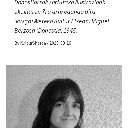
Donostiarrak sortutako ilustrazioak
ekainaren 7ra arte egongo dira
ikusgai Aieteko Kultur Etxean. Miguel
Berzosa (Donostia, 1945)
By
KulturSharea
/
2026-03-16