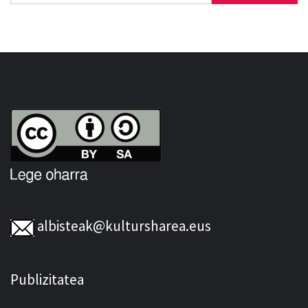
albisteak@kultursharea.eus
Publizitatea