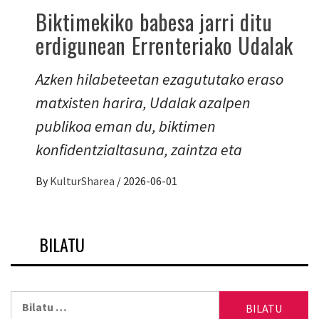
Biktimekiko babesa jarri ditu
erdigunean Errenteriako Udalak
Azken hilabeteetan ezagututako eraso
matxisten harira, Udalak azalpen
publikoa eman du, biktimen
konfidentzialtasuna, zaintza eta
By
KulturSharea
/
2026-06-01
BILATU
Bilatu: