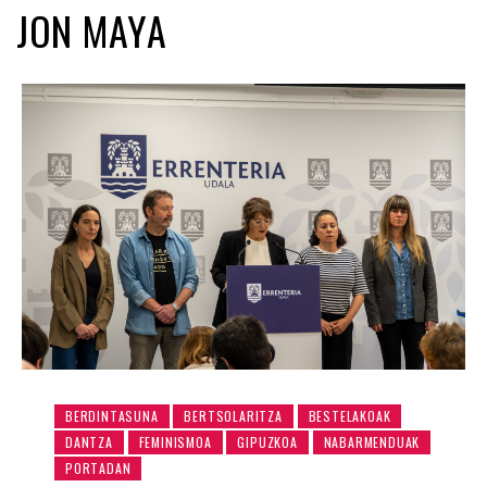
JON MAYA
BERDINTASUNA
BERTSOLARITZA
BESTELAKOAK
DANTZA
FEMINISMOA
GIPUZKOA
NABARMENDUAK
PORTADAN