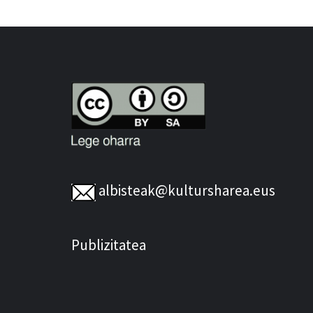
albisteak@kultursharea.eus
Publizitatea