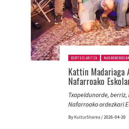
BERTSOLARITZA
NABARMENDUA
Kattin Madariaga 
Nafarroako Eskola
Txapeldunorde, berriz, 
Nafarroako ordezkari E
By
KulturSharea
/
2026-04-20