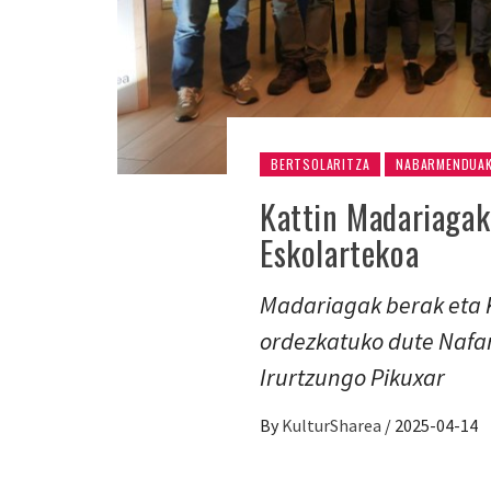
BERTSOLARITZA
NABARMENDUA
Kattin Madariagak
Eskolartekoa
Madariagak berak eta 
ordezkatuko dute Nafar
Irurtzungo Pikuxar
By
KulturSharea
/
2025-04-14