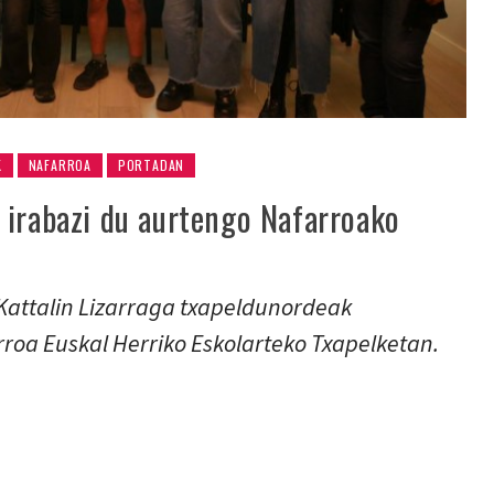
K
NAFARROA
PORTADAN
 irabazi du aurtengo Nafarroako
Kattalin Lizarraga txapeldunordeak
roa Euskal Herriko Eskolarteko Txapelketan.