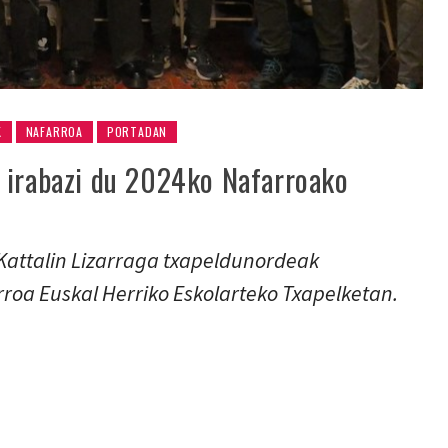
K
NAFARROA
PORTADAN
 irabazi du 2024ko Nafarroako
Kattalin Lizarraga txapeldunordeak
roa Euskal Herriko Eskolarteko Txapelketan.