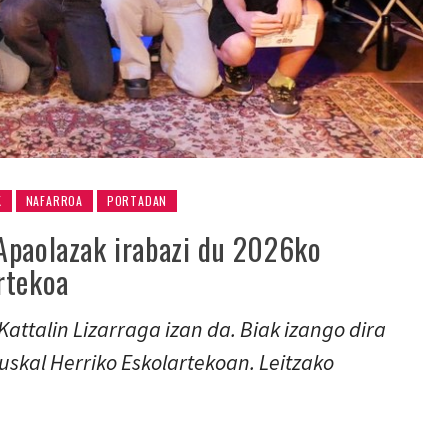
K
NAFARROA
PORTADAN
Apaolazak irabazi du 2026ko
rtekoa
Kattalin Lizarraga izan da. Biak izango dira
uskal Herriko Eskolartekoan. Leitzako