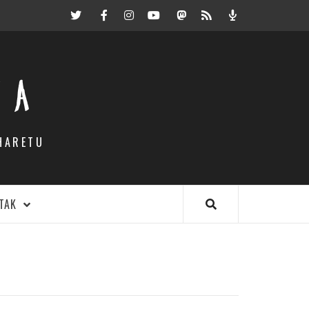
Twitter
Facebook
Instagram
Youtube
Mastodon.eus
RSS
Podcast
EA
HARETU
TAK