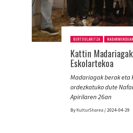
BERTSOLARITZA
NABARMENDUA
Kattin Madariagak
Eskolartekoa
Madariagak berak eta 
ordezkatuko dute Nafar
Apirilaren 26an
By
KulturSharea
/
2024-04-29