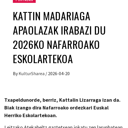
KATTIN MADARIAGA
APAOLAZAK IRABAZI DU
2026KO NAFARROAKO
ESKOLARTEKOA
By
KulturSharea
/
2026-04-20
Txapeldunorde, berriz, Kattalin Lizarraga izan da.
Biak izango dira Nafarroako ordezkari Euskal
Herriko Eskolartekoan.
Leitzako Atekabeltz gaztetxean jokatu zen larunbatean