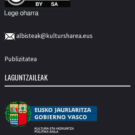
albisteak@kultursharea.eus
Publizitatea
LAGUNTZAILEAK