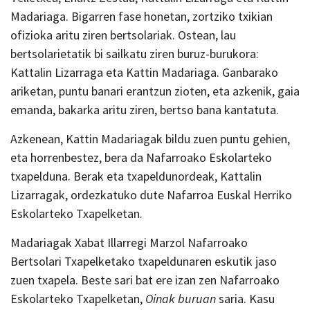
Madariaga. Bigarren fase honetan, zortziko txikian
ofizioka aritu ziren bertsolariak. Ostean, lau
bertsolarietatik bi sailkatu ziren buruz-burukora:
Kattalin Lizarraga eta Kattin Madariaga. Ganbarako
ariketan, puntu banari erantzun zioten, eta azkenik, gaia
emanda, bakarka aritu ziren, bertso bana kantatuta.
Azkenean, Kattin Madariagak bildu zuen puntu gehien,
eta horrenbestez, bera da Nafarroako Eskolarteko
txapelduna. Berak eta txapeldunordeak, Kattalin
Lizarragak, ordezkatuko dute Nafarroa Euskal Herriko
Eskolarteko Txapelketan.
Madariagak Xabat Illarregi Marzol Nafarroako
Bertsolari Txapelketako txapeldunaren eskutik jaso
zuen txapela. Beste sari bat ere izan zen Nafarroako
Eskolarteko Txapelketan,
Oinak buruan
saria. Kasu