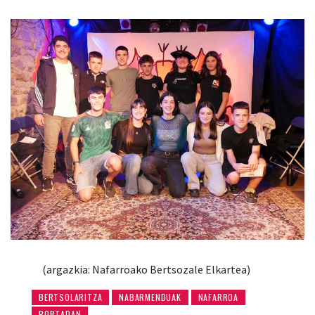
(argazkia: Nafarroako Bertsozale Elkartea)
BERTSOLARITZA
NABARMENDUAK
NAFARROA
PORTADAN