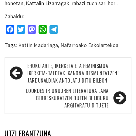
honetan, Kattalin Lizarragak irabazi zuen sari hori.
Zabaldu:
Facebook
Twitter
Mastodon
WhatsApp
Telegram
Tags:
Kattin Madariaga
,
Nafarroako Eskolartekoa
Bidalketetan
EHUKO ARTE, IKERKETA ETA FEMINISMOA
zehar
IKERKETA-TALDEAK ‘KANONA DESMUNTATZEN’
JARDUNALDIAK ANTOLATU DITU BILBON
nabigatu
LOURDES IRIONDOREN LITERATURA LANA
BERRESKURATZEN DUTEN BI LIBURU
ARGITARATU DITUZTE
UTZI ERANTZUNA