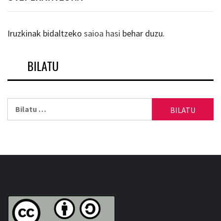
Iruzkinak bidaltzeko
saioa hasi
behar duzu.
BILATU
Bilatu: