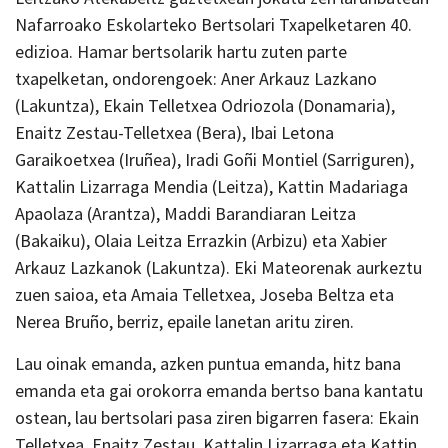
Nafarroako Eskolarteko Bertsolari Txapelketaren 40.
edizioa. Hamar bertsolarik hartu zuten parte
txapelketan, ondorengoek: Aner Arkauz Lazkano
(Lakuntza), Ekain Telletxea Odriozola (Donamaria),
Enaitz Zestau-Telletxea (Bera), Ibai Letona
Garaikoetxea (Iruñea), Iradi Goñi Montiel (Sarriguren),
Kattalin Lizarraga Mendia (Leitza), Kattin Madariaga
Apaolaza (Arantza), Maddi Barandiaran Leitza
(Bakaiku), Olaia Leitza Errazkin (Arbizu) eta Xabier
Arkauz Lazkanok (Lakuntza). Eki Mateorenak aurkeztu
zuen saioa, eta Amaia Telletxea, Joseba Beltza eta
Nerea Bruño, berriz, epaile lanetan aritu ziren.
Lau oinak emanda, azken puntua emanda, hitz bana
emanda eta gai orokorra emanda bertso bana kantatu
ostean, lau bertsolari pasa ziren bigarren fasera: Ekain
Telletxea, Enaitz Zestau, Kattalin Lizarraga eta Kattin