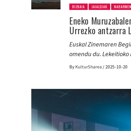
BIZKAIA
JAIALDIAK
NABARME
Eneko Muruzabalen
Urrezko antzarra L
Euskal Zinemaren Begi
omendu du. Lekeitioko E
By
KulturSharea
/
2025-10-20