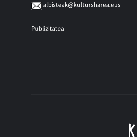
albisteak@kultursharea.eus
Publizitatea