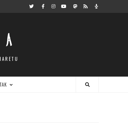
Twitter
Facebook
Instagram
Youtube
Mastodon.eus
RSS
Podcast
EA
HARETU
TAK