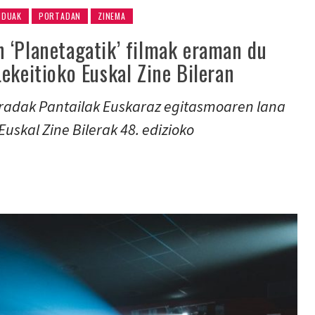
NDUAK
PORTADAN
ZINEMA
 ‘Planetagatik’ filmak eraman du
ekeitioko Euskal Zine Bileran
radak Pantailak Euskaraz egitasmoaren lana
uskal Zine Bilerak 48. edizioko