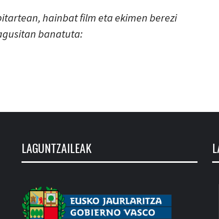
itartean, hainbat film eta ekimen berezi
nagusitan banatuta:
LAGUNTZAILEAK
L