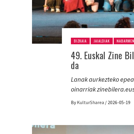
BIZKAIA
JAIALDIAK
NABARME
49. Euskal Zine Bi
da
Lanak aurkezteko epea 
oinarriak zinebilera.e
By
KulturSharea
/
2026-05-19