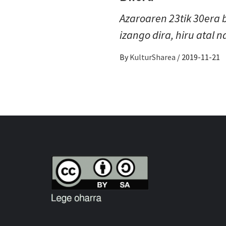
Azaroaren 23tik 30era b
izango dira, hiru atal 
By
KulturSharea
/
2019-11-21