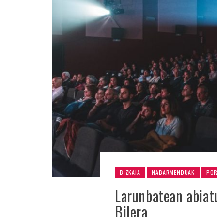
BIZKAIA
NABARMENDUAK
PO
Larunbatean abiatu
Bilera