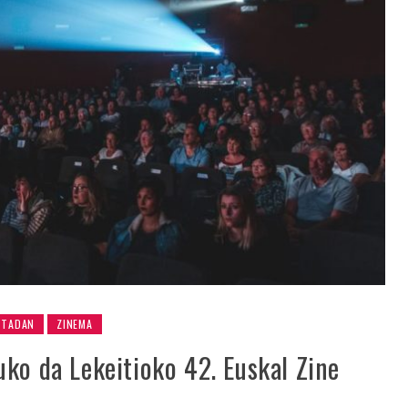
RTADAN
ZINEMA
ko da Lekeitioko 42. Euskal Zine