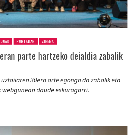
NDUAK
PORTADAN
ZINEMA
leran parte hartzeko deialdia zabalik
uztailaren 30era arte egongo da zabalik eta
us webgunean daude eskuragarri.