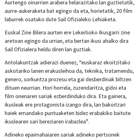
Aurtengo oinarrien arabera helarazitako lan guztietatik,
aurre-aukeraketa bat egingo da eta, horietatik, 20 film
laburrek osatuko dute Sail Ofizialeko Lehiaketa.
Euskal Zine Bilera aurten ere Lekeitioko Ikusgarri zine
aretoan egingo da urrian, eta bertan ikusi ahalko dira
Sail Ofizialera heldu diren lan guztiak.
Antolakuntzak adierazi duenez, “euskaraz ekoitzitako
askotariko lanen erakusleihoa da, teknika, tratamendu,
genero, sorkuntza prozesu eta gai desberdinak biltzen
dituen neurrian. Hori horrela, zuzendaritza, gidoi eta
film onenaren sariak ezberdinduko dira. Eta gainera,
ikusleak ere protagonista izango dira, lan bakoitzari
haiek emandako puntuaketen bidez erabakiko baitute
ikuslearen sari bereziaren irabazlea”.
Adineko epaimahaiaren sariak adineko pertsonek