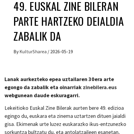
49. EUSKAL ZINE BILERAN
PARTE HARTZEKO DEIALDIA
ZABALIK DA
By
KulturSharea
/
2026-05-19
Lanak aurkezteko epea uztailaren 30era arte
egongo da zabalik eta oinarriak
zinebilera.eus
webgunean daude eskuragarri.
Lekeitioko Euskal Zine Bilerak aurten bere 49. edizioa
egingo du, euskara eta zinema uztartzen dituen jaialdi
gisa. Ekimenak urte luzez euskarazko ikus-entzunezko
sorkuntza bultzatu du, eta antolatzaileen esanetan,