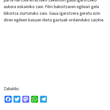
aukera eskainiko zaie. Film bakoitzaren egileari gela
bikoitza ziurtatuko zaio. Gaua igarotzera geratu ezin
diren egileen kasuan dieta gastuak ordainduko zaizkie.
Zabaldu:
Facebook
Twitter
Mastodon
WhatsApp
Telegram