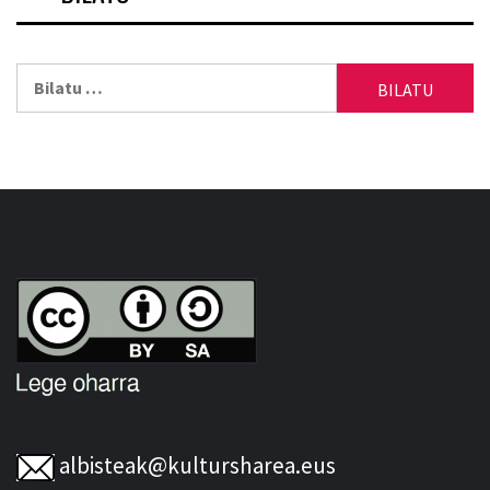
Bilatu:
albisteak@kultursharea.eus