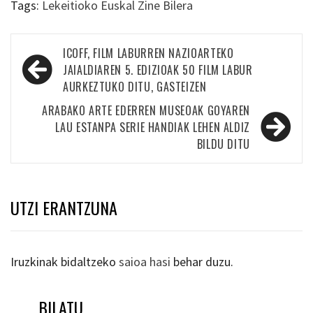
Tags:
Lekeitioko Euskal Zine Bilera
Bidalketetan
ICOFF, FILM LABURREN NAZIOARTEKO
zehar
JAIALDIAREN 5. EDIZIOAK 50 FILM LABUR
AURKEZTUKO DITU, GASTEIZEN
nabigatu
ARABAKO ARTE EDERREN MUSEOAK GOYAREN
LAU ESTANPA SERIE HANDIAK LEHEN ALDIZ
BILDU DITU
UTZI ERANTZUNA
Iruzkinak bidaltzeko
saioa hasi
behar duzu.
BILATU