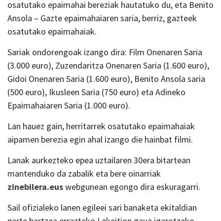
osatutako epaimahai bereziak hautatuko du, eta Benito
Ansola – Gazte epaimahaiaren saria, berriz, gazteek
osatutako epaimahaiak.
Sariak ondorengoak izango dira: Film Onenaren Saria
(3.000 euro), Zuzendaritza Onenaren Saria (1.600 euro),
Gidoi Onenaren Saria (1.600 euro), Benito Ansola saria
(500 euro), Ikusleen Saria (750 euro) eta Adineko
Epaimahaiaren Saria (1.000 euro).
Lan hauez gain, herritarrek osatutako epaimahaiak
aipamen berezia egin ahal izango die hainbat filmi.
Lanak aurkezteko epea uztailaren 30era bitartean
mantenduko da zabalik eta bere oinarriak
zinebilera.eus
webgunean egongo dira eskuragarri.
Sail ofizialeko lanen egileei sari banaketa ekitaldian
parte hartzea errazteko Lekeition gaua igarotzeko