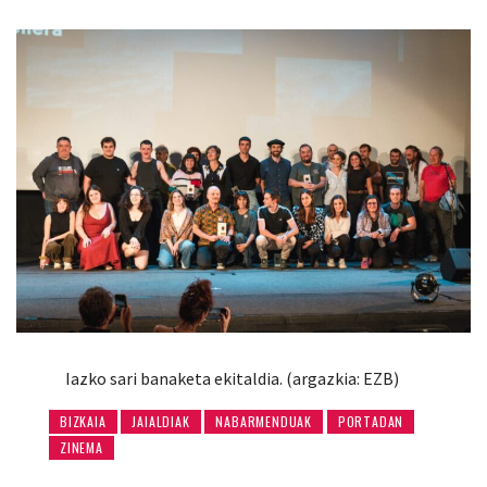
Iazko sari banaketa ekitaldia. (argazkia: EZB)
BIZKAIA
JAIALDIAK
NABARMENDUAK
PORTADAN
ZINEMA