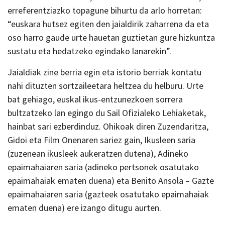
erreferentziazko topagune bihurtu da arlo horretan:
“euskara hutsez egiten den jaialdirik zaharrena da eta
oso harro gaude urte hauetan guztietan gure hizkuntza
sustatu eta hedatzeko egindako lanarekin”.
Jaialdiak zine berria egin eta istorio berriak kontatu
nahi dituzten sortzaileetara heltzea du helburu. Urte
bat gehiago, euskal ikus-entzunezkoen sorrera
bultzatzeko lan egingo du Sail Ofizialeko Lehiaketak,
hainbat sari ezberdinduz. Ohikoak diren Zuzendaritza,
Gidoi eta Film Onenaren sariez gain, Ikusleen saria
(zuzenean ikusleek aukeratzen dutena), Adineko
epaimahaiaren saria (adineko pertsonek osatutako
epaimahaiak ematen duena) eta Benito Ansola – Gazte
epaimahaiaren saria (gazteek osatutako epaimahaiak
ematen duena) ere izango ditugu aurten.