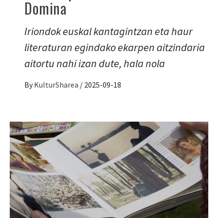
Domina
Iriondok euskal kantagintzan eta haur
literaturan egindako ekarpen aitzindaria
aitortu nahi izan dute, hala nola
By
KulturSharea
/
2025-09-18