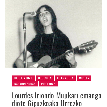
BESTELAKOAK
GIPUZKOA
LITERATURA
MUSIKA
NABARMENDUAK
PORTADAN
Lourdes Iriondo Mujikari emango
diote Gipuzkoako Urrezko