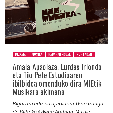
BIZKAIA
MUSIKA
NABARMENDUAK
PORTADAN
Amaia Apaolaza, Lurdes Iriondo
eta Tio Pete Estudioaren
ibilbidea omenduko dira MIEtik
Musikara ekimena
Bigarren edizioa apirilaren 16an izango
da Bilboko Azkena Aretoan. Musika