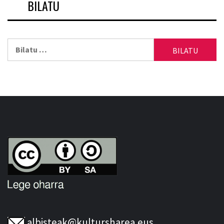
BILATU
Bilatu:
albisteak@kultursharea.eus