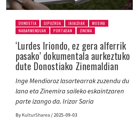
DONOSTIA
GIPUZKOA
JAIALDIAK
MUSIKA
NABARMENDUAK
PORTADAN
ZINEMA
‘Lurdes Iriondo, ez gera alferrik
pasako’ dokumentala aurkeztuko
dute Donostiako Zinemaldian
Inge Mendioroz lasartearrak zuzendu du
lana eta Zinemira saileko eskaintzaren
parte izango da. Irizar Saria
By
KulturSharea
/
2025-09-03