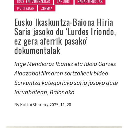
IKUS-ENTZUNEZKOAK
LAPURDI
NABARMENDUAK
PORTADAN
ZINEMA
Eusko Ikaskuntza-Baiona Hiria
Saria jasoko du ‘Lurdes Iriondo,
ez gera aferrik pasako’
dokumentalak
Inge Mendioroz Ibañez eta Idoia Garzes
Aldazabal filmaren sortzaileek bideo
Sorkuntza kategoriako saria jasoko dute
larunbatean, Baionako
By
KulturSharea
/
2025-11-20