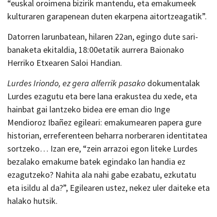
“euskal oroimena bizirik mantendu, eta emakumeek
kulturaren garapenean duten ekarpena aitortzeagatik”.
Datorren larunbatean, hilaren 22an, egingo dute sari-
banaketa ekitaldia, 18:00etatik aurrera Baionako
Herriko Etxearen Saloi Handian.
Lurdes Iriondo, ez gera alferrik pasako
dokumentalak
Lurdes ezagutu eta bere lana erakustea du xede, eta
hainbat gai lantzeko bidea ere eman dio Inge
Mendioroz Ibañez egileari: emakumearen papera gure
historian, erreferenteen beharra norberaren identitatea
sortzeko… Izan ere, “zein arrazoi egon liteke Lurdes
bezalako emakume batek egindako lan handia ez
ezagutzeko? Nahita ala nahi gabe ezabatu, ezkutatu
eta isildu al da?”, Egilearen ustez, nekez uler daiteke eta
halako hutsik.