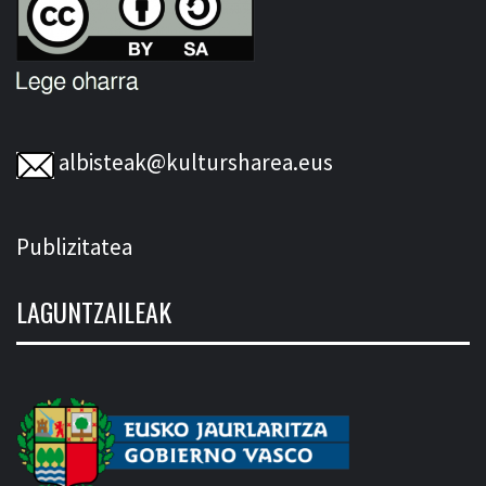
albisteak@kultursharea.eus
Publizitatea
LAGUNTZAILEAK