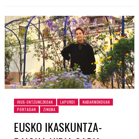
IKUS-ENTZUNEZKOAK
LAPURDI
NABARMENDUAK
PORTADAN
ZINEMA
EUSKO IKASKUNTZA-