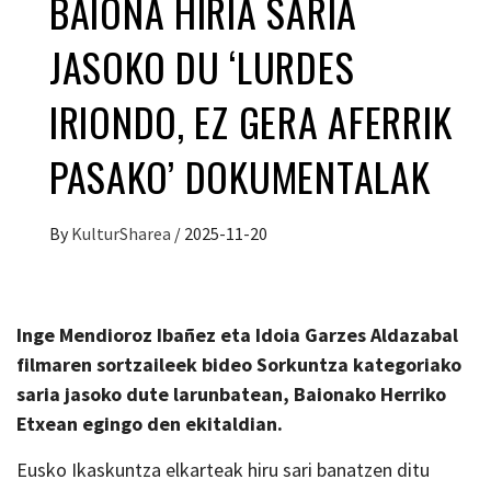
BAIONA HIRIA SARIA
JASOKO DU ‘LURDES
IRIONDO, EZ GERA AFERRIK
PASAKO’ DOKUMENTALAK
By
KulturSharea
/
2025-11-20
Inge Mendioroz Ibañez eta Idoia Garzes Aldazabal
filmaren sortzaileek bideo Sorkuntza kategoriako
saria jasoko dute larunbatean, Baionako Herriko
Etxean egingo den ekitaldian.
Eusko Ikaskuntza elkarteak hiru sari banatzen ditu