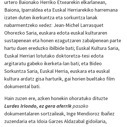
urtero Baionako Herriko Etxearekin elkarlanean,
Baiona, Iparraldea eta Euskal Herriarekiko harremana
izaten duten ikerkuntza eta sorkuntza lanak
nabarmentzeko xedez: Jean-Michel Larrasquet
Ohorezko Saria, euskara edota euskal kulturaren
sustapenean eta honen ezagutzaren zabalpenean parte
hartu duen ereduzko ibilbide bati; Euskal Kultura Saria,
Euskal Herriari lotutako doktoretza-tesi edota
argitaratu gabeko ikerketa-lan bati; eta Bideo
Sorkuntza Saria, Euskal Herria, euskara eta euskal
kultura ardatz gisa harturik, gai horien bueltako film
dokumental bati.
Hain zuzen ere, azken honekin ohoratuko dituzte
Lurdes Iriondo, ez gera aferrik
pasako
dokumentalaren sortzaileak, Inge Mendioroz Ibañez
zuzendaria eta Idoia Garzes Aldazabal gidoilaria,