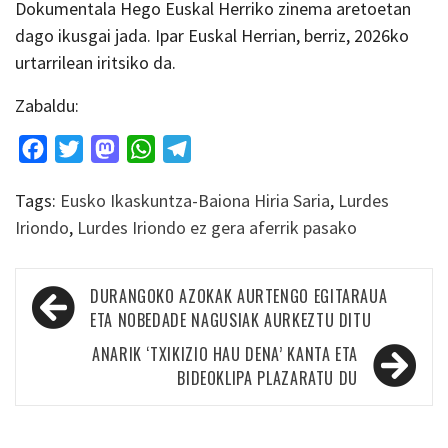
Dokumentala Hego Euskal Herriko zinema aretoetan
dago ikusgai jada. Ipar Euskal Herrian, berriz, 2026ko
urtarrilean iritsiko da.
Zabaldu:
Facebook
Twitter
Mastodon
WhatsApp
Telegram
Tags:
Eusko Ikaskuntza-Baiona Hiria Saria
,
Lurdes
Iriondo
,
Lurdes Iriondo ez gera aferrik pasako
Bidalketetan
DURANGOKO AZOKAK AURTENGO EGITARAUA
zehar
ETA NOBEDADE NAGUSIAK AURKEZTU DITU
nabigatu
ANARIK ‘TXIKIZIO HAU DENA’ KANTA ETA
BIDEOKLIPA PLAZARATU DU