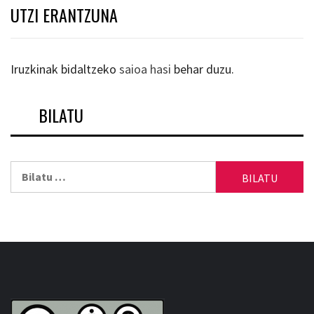
UTZI ERANTZUNA
Iruzkinak bidaltzeko
saioa hasi
behar duzu.
BILATU
Bilatu: