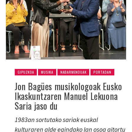
GIPUZKOA
MUSIKA
NABARMENDUAK
PORTADAN
Jon Bagües musikologoak Eusko
Ikaskuntzaren Manuel Lekuona
Saria jaso du
1983an sortutako sariak euskal
kulturaren alde egindako lan osoa aitortu