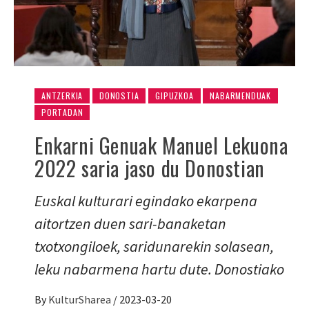
ANTZERKIA
DONOSTIA
GIPUZKOA
NABARMENDUAK
PORTADAN
Enkarni Genuak Manuel Lekuona
2022 saria jaso du Donostian
Euskal kulturari egindako ekarpena
aitortzen duen sari-banaketan
txotxongiloek, saridunarekin solasean,
leku nabarmena hartu dute. Donostiako
By
KulturSharea
/
2023-03-20