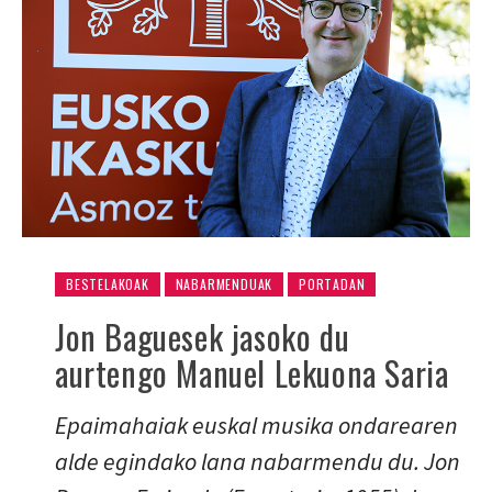
BESTELAKOAK
NABARMENDUAK
PORTADAN
Jon Baguesek jasoko du
aurtengo Manuel Lekuona Saria
Epaimahaiak euskal musika ondarearen
alde egindako lana nabarmendu du. Jon