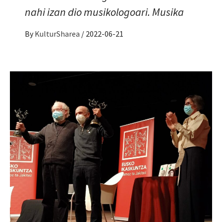
nahi izan dio musikologoari. Musika
By
KulturSharea
/
2022-06-21