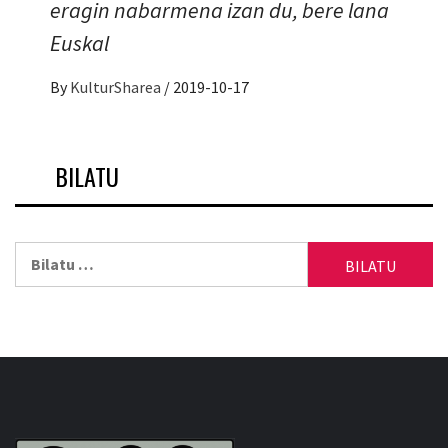
eragin nabarmena izan du, bere lana
Euskal
By
KulturSharea
/
2019-10-17
BILATU
Bilatu: