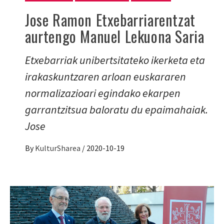
Jose Ramon Etxebarriarentzat
aurtengo Manuel Lekuona Saria
Etxebarriak unibertsitateko ikerketa eta
irakaskuntzaren arloan euskararen
normalizazioari egindako ekarpen
garrantzitsua baloratu du epaimahaiak.
Jose
By
KulturSharea
/
2020-10-19