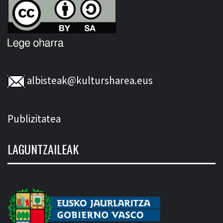
albisteak@kultursharea.eus
Publizitatea
LAGUNTZAILEAK