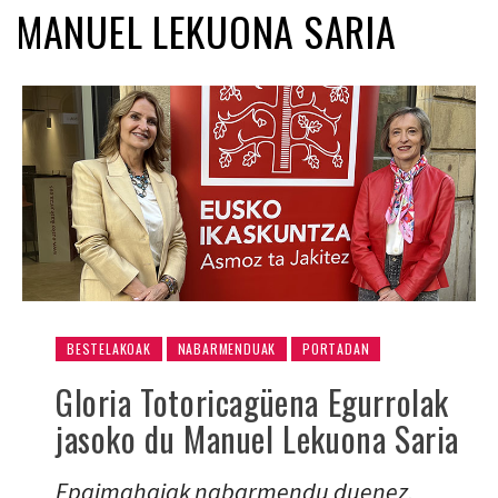
MANUEL LEKUONA SARIA
BESTELAKOAK
NABARMENDUAK
PORTADAN
Gloria Totoricagüena Egurrolak
jasoko du Manuel Lekuona Saria
Epaimahaiak nabarmendu duenez,