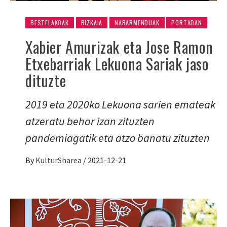
BESTELAKOAK
BIZKAIA
NABARMENDUAK
PORTADAN
Xabier Amurizak eta Jose Ramon
Etxebarriak Lekuona Sariak jaso
dituzte
2019 eta 2020ko Lekuona sarien emateak
atzeratu behar izan zituzten
pandemiagatik eta atzo banatu zituzten
By
KulturSharea
/
2021-12-21