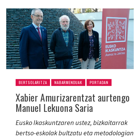
BERTSOLARITZA
NABARMENDUAK
PORTADAN
Xabier Amurizarentzat aurtengo
Manuel Lekuona Saria
Eusko Ikaskuntzaren ustez, bizkaitarrak
bertso-eskolak bultzatu eta metodologian