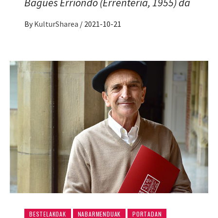
Bagues Erriondo (Errenteria, 1955) da
By
KulturSharea
/
2021-10-21
BESTELAKOAK
NABARMENDUAK
PORTADAN