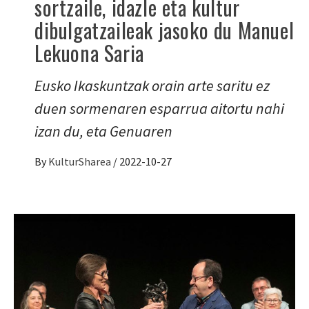
sortzaile, idazle eta kultur
dibulgatzaileak jasoko du Manuel
Lekuona Saria
Eusko Ikaskuntzak orain arte saritu ez
duen sormenaren esparrua aitortu nahi
izan du, eta Genuaren
By
KulturSharea
/
2022-10-27