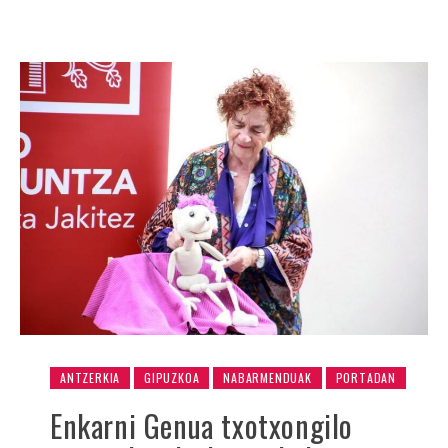
ANTZERKIA
GIPUZKOA
NABARMENDUAK
PORTADAN
Enkarni Genua txotxongilo