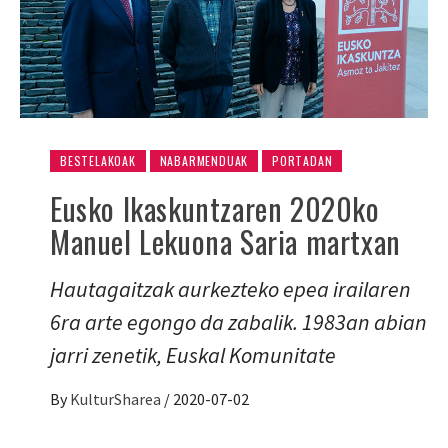
BESTELAKOAK
NABARMENDUAK
PORTADAN
Eusko Ikaskuntzaren 2020ko
Manuel Lekuona Saria martxan
Hautagaitzak aurkezteko epea irailaren
6ra arte egongo da zabalik. 1983an abian
jarri zenetik, Euskal Komunitate
By
KulturSharea
/
2020-07-02