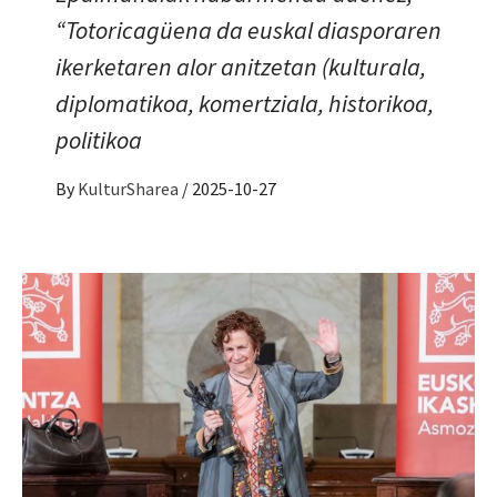
“Totoricagüena da euskal diasporaren
ikerketaren alor anitzetan (kulturala,
diplomatikoa, komertziala, historikoa,
politikoa
By
KulturSharea
/
2025-10-27