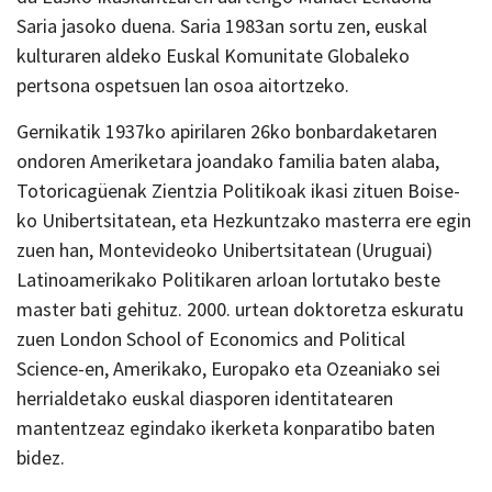
Saria jasoko duena. Saria 1983an sortu zen, euskal
kulturaren aldeko Euskal Komunitate Globaleko
pertsona ospetsuen lan osoa aitortzeko.
Gernikatik 1937ko apirilaren 26ko bonbardaketaren
ondoren Ameriketara joandako familia baten alaba,
Totoricagüenak Zientzia Politikoak ikasi zituen Boise-
ko Unibertsitatean, eta Hezkuntzako masterra ere egin
zuen han, Montevideoko Unibertsitatean (Uruguai)
Latinoamerikako Politikaren arloan lortutako beste
master bati gehituz. 2000. urtean doktoretza eskuratu
zuen London School of Economics and Political
Science-en, Amerikako, Europako eta Ozeaniako sei
herrialdetako euskal diasporen identitatearen
mantentzeaz egindako ikerketa konparatibo baten
bidez.