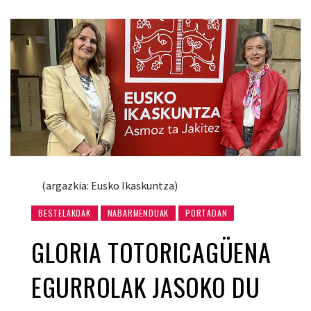
(argazkia: Eusko Ikaskuntza)
BESTELAKOAK
NABARMENDUAK
PORTADAN
GLORIA TOTORICAGÜENA
EGURROLAK JASOKO DU