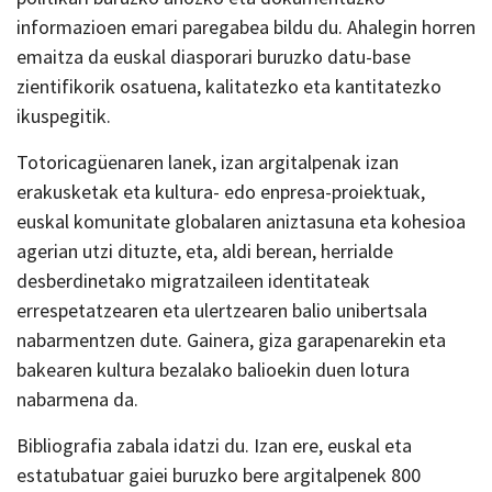
informazioen emari paregabea bildu du. Ahalegin horren
emaitza da euskal diasporari buruzko datu-base
zientifikorik osatuena, kalitatezko eta kantitatezko
ikuspegitik.
Totoricagüenaren lanek, izan argitalpenak izan
erakusketak eta kultura- edo enpresa-proiektuak,
euskal komunitate globalaren aniztasuna eta kohesioa
agerian utzi dituzte, eta, aldi berean, herrialde
desberdinetako migratzaileen identitateak
errespetatzearen eta ulertzearen balio unibertsala
nabarmentzen dute. Gainera, giza garapenarekin eta
bakearen kultura bezalako balioekin duen lotura
nabarmena da.
Bibliografia zabala idatzi du. Izan ere, euskal eta
estatubatuar gaiei buruzko bere argitalpenek 800