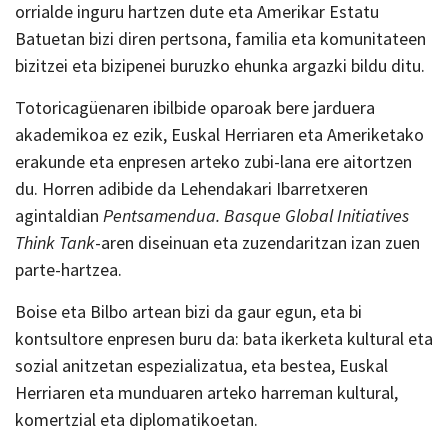
orrialde inguru hartzen dute eta Amerikar Estatu
Batuetan bizi diren pertsona, familia eta komunitateen
bizitzei eta bizipenei buruzko ehunka argazki bildu ditu.
Totoricagüenaren ibilbide oparoak bere jarduera
akademikoa ez ezik, Euskal Herriaren eta Ameriketako
erakunde eta enpresen arteko zubi-lana ere aitortzen
du. Horren adibide da Lehendakari Ibarretxeren
agintaldian
Pentsamendua. Basque Global Initiatives
Think Tank
-aren diseinuan eta zuzendaritzan izan zuen
parte-hartzea.
Boise eta Bilbo artean bizi da gaur egun, eta bi
kontsultore enpresen buru da: bata ikerketa kultural eta
sozial anitzetan espezializatua, eta bestea, Euskal
Herriaren eta munduaren arteko harreman kultural,
komertzial eta diplomatikoetan.