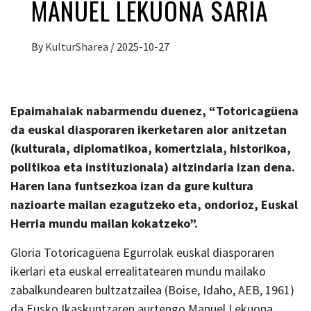
MANUEL LEKUONA SARIA
By
KulturSharea
/
2025-10-27
Epaimahaiak nabarmendu duenez, “Totoricagüena
da euskal diasporaren ikerketaren alor anitzetan
(kulturala, diplomatikoa, komertziala, historikoa,
politikoa eta instituzionala) aitzindaria izan dena.
Haren lana funtsezkoa izan da gure kultura
nazioarte mailan ezagutzeko eta, ondorioz, Euskal
Herria mundu mailan kokatzeko”.
Gloria Totoricagüena Egurrolak euskal diasporaren
ikerlari eta euskal errealitatearen mundu mailako
zabalkundearen bultzatzailea (Boise, Idaho, AEB, 1961)
da Eusko Ikaskuntzaren aurtengo Manuel Lekuona