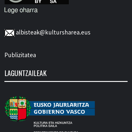
albisteak@kultursharea.eus
Publizitatea
LAGUNTZAILEAK