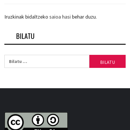
Iruzkinak bidaltzeko
saioa hasi
behar duzu.
BILATU
Bilatu: