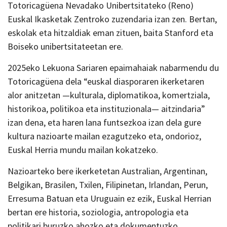
Totoricagüena Nevadako Unibertsitateko (Reno)
Euskal Ikasketak Zentroko zuzendaria izan zen. Bertan,
eskolak eta hitzaldiak eman zituen, baita Stanford eta
Boiseko unibertsitateetan ere.
2025eko Lekuona Sariaren epaimahaiak nabarmendu du
Totoricagüena dela “euskal diasporaren ikerketaren
alor anitzetan —kulturala, diplomatikoa, komertziala,
historikoa, politikoa eta instituzionala— aitzindaria”
izan dena, eta haren lana funtsezkoa izan dela gure
kultura nazioarte mailan ezagutzeko eta, ondorioz,
Euskal Herria mundu mailan kokatzeko.
Nazioarteko bere ikerketetan Australian, Argentinan,
Belgikan, Brasilen, Txilen, Filipinetan, Irlandan, Perun,
Erresuma Batuan eta Uruguain ez ezik, Euskal Herrian
bertan ere historia, soziologia, antropologia eta
politikari buruzko ahozko eta dokumentuzko