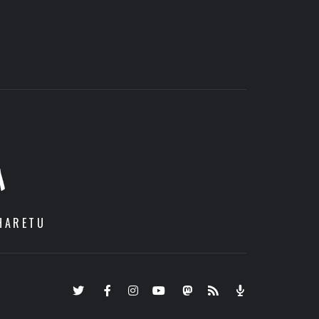
A
HARETU
Twitter
Facebook
Instagram
Youtube
Mastodon.eus
RSS
Podcast