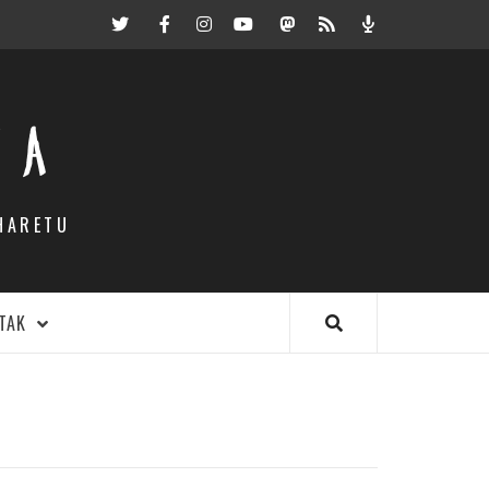
Twitter
Facebook
Instagram
Youtube
Mastodon.eus
RSS
Podcast
EA
HARETU
TAK