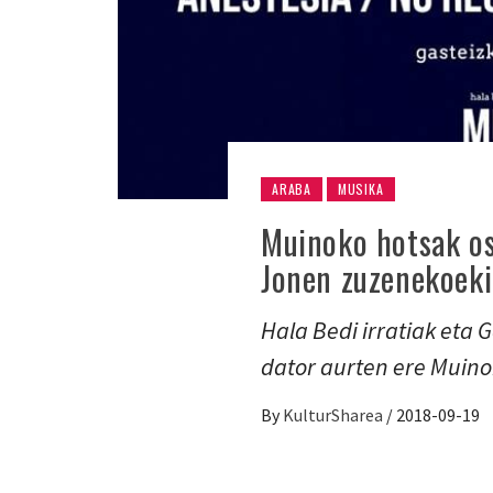
ARABA
MUSIKA
Muinoko hotsak ost
Jonen zuzenekoek
Hala Bedi irratiak eta 
dator aurten ere Muino
By
KulturSharea
/
2018-09-19