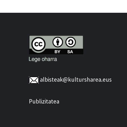
albisteak@kultursharea.eus
Publizitatea