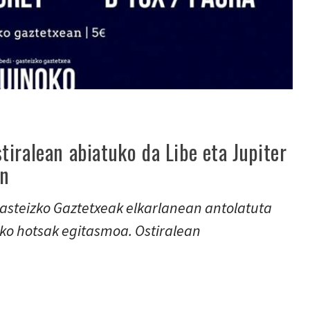
iralean abiatuko da Libe eta Jupiter
in
Gasteizko Gaztetxeak elkarlanean antolatuta
ko hotsak egitasmoa. Ostiralean