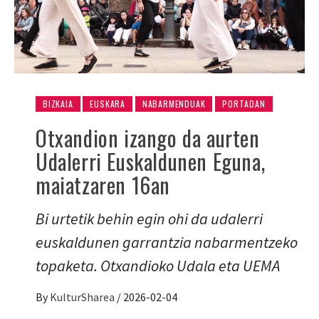
BIZKAIA
EUSKARA
NABARMENDUAK
PORTADAN
Otxandion izango da aurten
Udalerri Euskaldunen Eguna,
maiatzaren 16an
Bi urtetik behin egin ohi da udalerri
euskaldunen garrantzia nabarmentzeko
topaketa. Otxandioko Udala eta UEMA
By
KulturSharea
/
2026-02-04