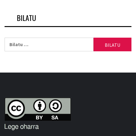
BILATU
Bilatu: