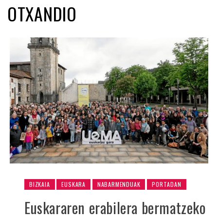
OTXANDIO
BIZKAIA
EUSKARA
NABARMENDUAK
PORTADAN
Euskararen erabilera bermatzeko