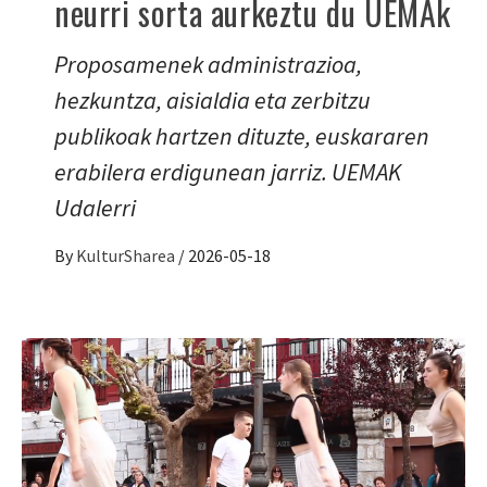
neurri sorta aurkeztu du UEMAk
Proposamenek administrazioa,
hezkuntza, aisialdia eta zerbitzu
publikoak hartzen dituzte, euskararen
erabilera erdigunean jarriz. UEMAK
Udalerri
By
KulturSharea
/
2026-05-18