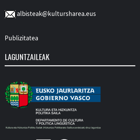
albisteak@kultursharea.eus
Publizitatea
LAGUNTZAILEAK