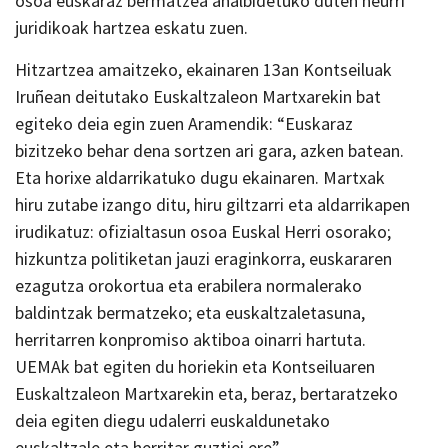
osoa euskaraz bermatzea ahalbidetuko duten neurri
juridikoak hartzea eskatu zuen.
Hitzartzea amaitzeko, ekainaren 13an Kontseiluak
Iruñean deitutako Euskaltzaleon Martxarekin bat
egiteko deia egin zuen Aramendik: “Euskaraz
bizitzeko behar dena sortzen ari gara, azken batean.
Eta horixe aldarrikatuko dugu ekainaren. Martxak
hiru zutabe izango ditu, hiru giltzarri eta aldarrikapen
irudikatuz: ofizialtasun osoa Euskal Herri osorako;
hizkuntza politiketan jauzi eraginkorra, euskararen
ezagutza orokortua eta erabilera normalerako
baldintzak bermatzeko; eta euskaltzaletasuna,
herritarren konpromiso aktiboa oinarri hartuta.
UEMAk bat egiten du horiekin eta Kontseiluaren
Euskaltzaleon Martxarekin eta, beraz, bertaratzeko
deia egiten diegu udalerri euskaldunetako
euskaltzale eta herritar guztiei ere”.