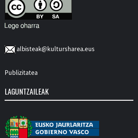
albisteak@kultursharea.eus
Publizitatea
LAGUNTZAILEAK