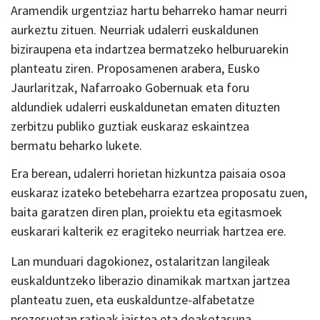
Aramendik urgentziaz hartu beharreko hamar neurri
aurkeztu zituen. Neurriak udalerri euskaldunen
biziraupena eta indartzea bermatzeko helburuarekin
planteatu ziren. Proposamenen arabera, Eusko
Jaurlaritzak, Nafarroako Gobernuak eta foru
aldundiek udalerri euskaldunetan ematen dituzten
zerbitzu publiko guztiak euskaraz eskaintzea
bermatu beharko lukete.
Era berean, udalerri horietan hizkuntza paisaia osoa
euskaraz izateko betebeharra ezartzea proposatu zuen,
baita garatzen diren plan, proiektu eta egitasmoek
euskarari kalterik ez eragiteko neurriak hartzea ere.
Lan munduari dagokionez, ostalaritzan langileak
euskalduntzeko liberazio dinamikak martxan jartzea
planteatu zuen, eta euskalduntze-alfabetatze
prozesuetan ratioak jaistea eta doakotasuna