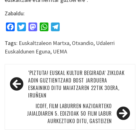
Zabaldu:
Facebook
Twitter
Mastodon
WhatsApp
Telegram
Tags:
Euskaltzaleon Martxa
,
Otxandio
,
Udalerri
Euskaldunen Eguna
,
UEMA
Bidalketetan
‘PIZTUTA! EUSKAL KULTUR BEGIRADA’ ZIKLOAK
zehar
ADIN GUZTIENTZAKO BOST JARDUERA
ESKAINIKO DITU MAIATZAREN 22TIK 30ERA,
nabigatu
IRUÑEAN
ICOFF, FILM LABURREN NAZIOARTEKO
JAIALDIAREN 5. EDIZIOAK 50 FILM LABUR
AURKEZTUKO DITU, GASTEIZEN