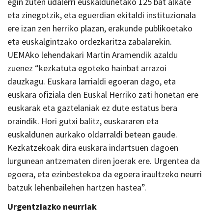
egin zuten udalerri euskaldunetako 125 bat alkate
eta zinegotzik, eta eguerdian ekitaldi instituzionala
ere izan zen herriko plazan, erakunde publikoetako
eta euskalgintzako ordezkaritza zabalarekin.
UEMAko lehendakari Martin Aramendik azaldu
zuenez “kezkatuta egoteko hainbat arrazoi
dauzkagu. Euskara larrialdi egoeran dago, eta
euskara ofiziala den Euskal Herriko zati honetan ere
euskarak eta gaztelaniak ez dute estatus bera
oraindik. Hori gutxi balitz, euskararen eta
euskaldunen aurkako oldarraldi betean gaude.
Kezkatzekoak dira euskara indartsuen dagoen
lurgunean antzematen diren joerak ere. Urgentea da
egoera, eta ezinbestekoa da egoera iraultzeko neurri
batzuk lehenbailehen hartzen hastea”.
Urgentziazko neurriak