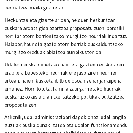
bermatzea maila guztietan.
Hezkuntza eta gizarte arloan, helduen hezkuntzan
euskara ardatz gisa ezartzea proposatu zuen, bereziki
herritar etorri berrientzako murgiltze-neurriak indartuz.
Halaber, haur eta gazte etorri berriak euskalduntzeko
murgiltze ereduak abiatzea aurreikusten da.
Udalerri euskaldunetako haur eta gazteen euskararen
erabilera babesteko neurriak ere jaso ziren neurrien
artean, haien ikasketa ibilbide osoan zehar jarraipena
emanez. Horri lotuta, familia zaurgarrietako haurrak
euskarazko aisialdian txertatzeko politikak bultzatzea
proposatu zen.
Azkenik, udal administrazioari dagokionez, udal langile
guztiak euskaldunak izatea eta udalen funtzionamendu