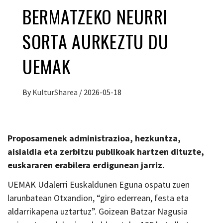
BERMATZEKO NEURRI
SORTA AURKEZTU DU
UEMAK
By
KulturSharea
/
2026-05-18
Proposamenek administrazioa, hezkuntza,
aisialdia eta zerbitzu publikoak hartzen dituzte,
euskararen erabilera erdigunean jarriz.
UEMAK Udalerri Euskaldunen Eguna ospatu zuen
larunbatean Otxandion, “giro ederrean, festa eta
aldarrikapena uztartuz”. Goizean Batzar Nagusia