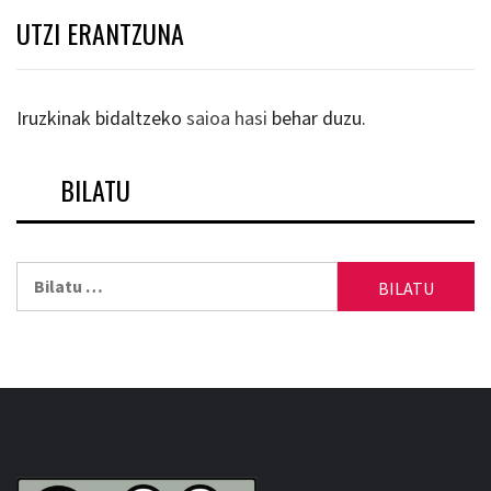
UTZI ERANTZUNA
Iruzkinak bidaltzeko
saioa hasi
behar duzu.
BILATU
Bilatu: