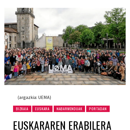
(argazkia: UEMA)
BIZKAIA
EUSKARA
NABARMENDUAK
PORTADAN
EUSKARAREN ERABILERA