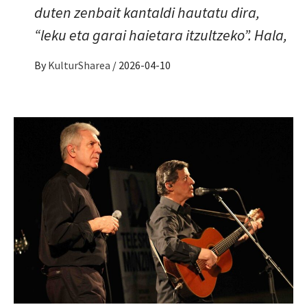
duten zenbait kantaldi hautatu dira,
“leku eta garai haietara itzultzeko”. Hala,
By
KulturSharea
/
2026-04-10