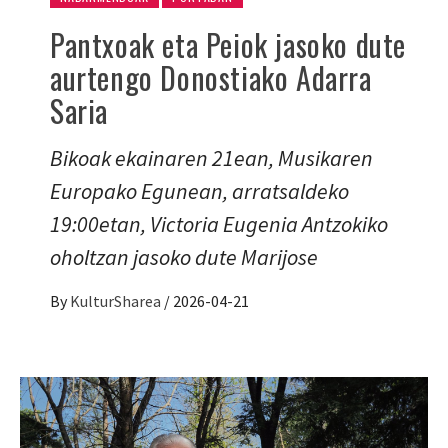
Pantxoak eta Peiok jasoko dute
aurtengo Donostiako Adarra
Saria
Bikoak ekainaren 21ean, Musikaren
Europako Egunean, arratsaldeko
19:00etan, Victoria Eugenia Antzokiko
oholtzan jasoko dute Marijose
By
KulturSharea
/
2026-04-21