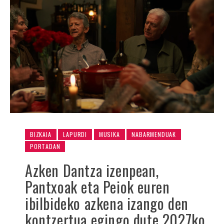
BIZKAIA
LAPURDI
MUSIKA
NABARMENDUAK
PORTADAN
Azken Dantza izenpean,
Pantxoak eta Peiok euren
ibilbideko azkena izango den
kontzertua egingo dute 2027ko