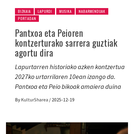
BIZKAIA
LAPURDI
MUSIKA
NABARMENDUAK
PORTADAN
Pantxoa eta Peioren
kontzerturako sarrera guztiak
agortu dira
Lapurtarren historiako azken kontzertua
2027ko urtarrilaren 10ean izango da.
Pantxoa eta Peio bikoak amaiera duina
By
KulturSharea
/
2025-12-19