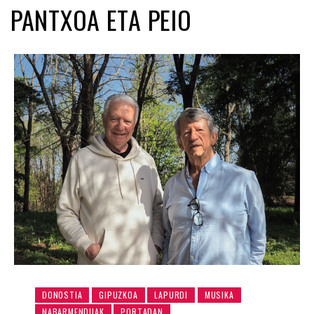
PANTXOA ETA PEIO
DONOSTIA
GIPUZKOA
LAPURDI
MUSIKA
NABARMENDUAK
PORTADAN