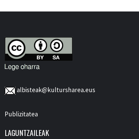
albisteak@kultursharea.eus
Publizitatea
LAGUNTZAILEAK