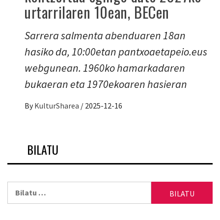
urtarrilaren 10ean, BECen
Sarrera salmenta abenduaren 18an
hasiko da, 10:00etan pantxoaetapeio.eus
webgunean. 1960ko hamarkadaren
bukaeran eta 1970ekoaren hasieran
By
KulturSharea
/
2025-12-16
BILATU
Bilatu: