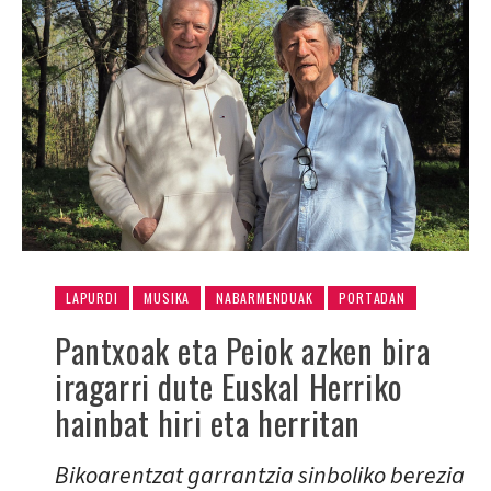
LAPURDI
MUSIKA
NABARMENDUAK
PORTADAN
Pantxoak eta Peiok azken bira
iragarri dute Euskal Herriko
hainbat hiri eta herritan
Bikoarentzat garrantzia sinboliko berezia