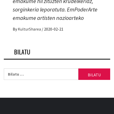
emakume hil zituzten krudelkeriaz,
sorginkeria leporatuta. EmPoderArte
emakume artisten nazioarteko
By
KulturSharea
/
2020-02-21
BILATU
Bilatu: