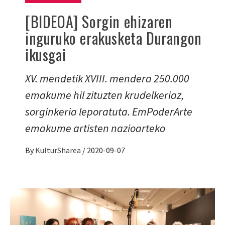
[BIDEOA] Sorgin ehizaren
inguruko erakusketa Durangon
ikusgai
XV. mendetik XVIII. mendera 250.000
emakume hil zituzten krudelkeriaz,
sorginkeria leporatuta. EmPoderArte
emakume artisten nazioarteko
By
KulturSharea
/
2020-09-07