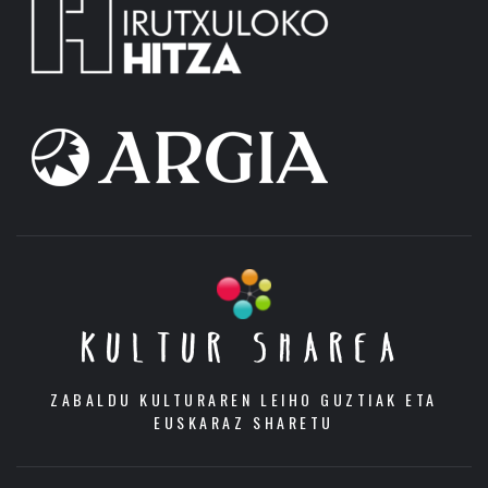
KULTUR SHAREA
ZABALDU KULTURAREN LEIHO GUZTIAK ETA
EUSKARAZ SHARETU