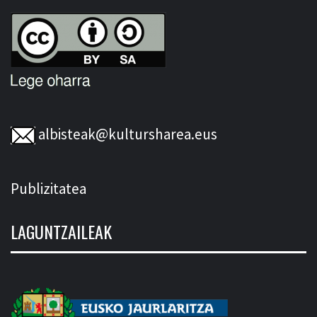
albisteak@kultursharea.eus
Publizitatea
LAGUNTZAILEAK