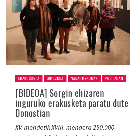
ERAKUSKETA
GIPUZKOA
NABARMENDUAK
PORTADAN
[BIDEOA] Sorgin ehizaren
inguruko erakusketa paratu dute
Donostian
XV. mendetik XVIII. mendera 250.000