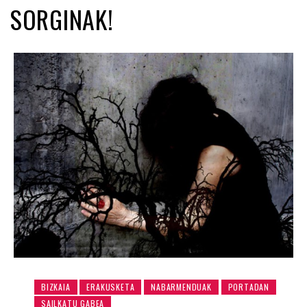
SORGINAK!
BIZKAIA
ERAKUSKETA
NABARMENDUAK
PORTADAN
SAILKATU GABEA