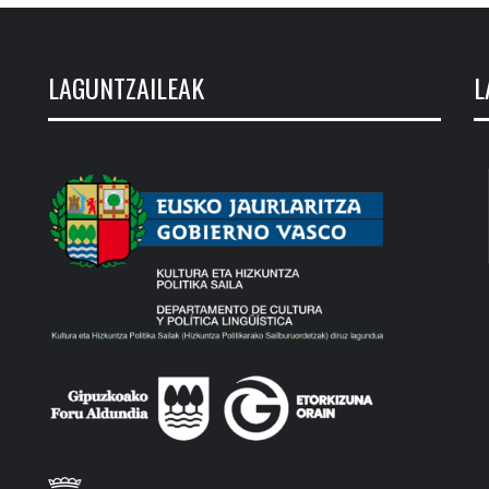
LAGUNTZAILEAK
L