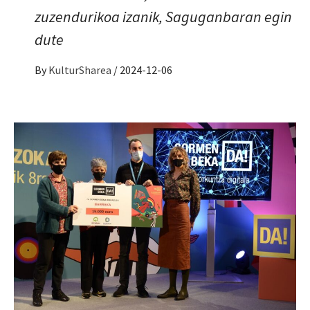
zuzendurikoa izanik, Saguganbaran egin
dute
By
KulturSharea
/
2024-12-06