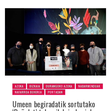
AZOKA
BIZKAIA
DURANGOKO AZOKA
NABARMENDUAK
NAFARROA BEHEREA
PORTADAN
Umeen begiradatik sortutako