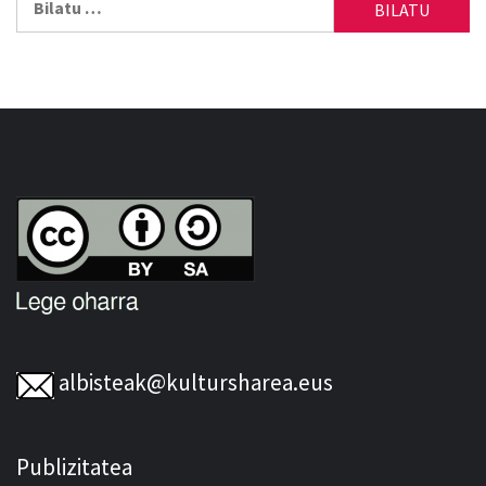
albisteak@kultursharea.eus
Publizitatea