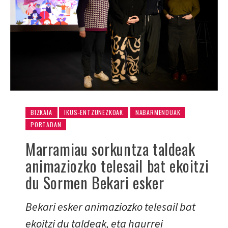
BIZKAIA
IKUS-ENTZUNEZKOAK
NABARMENDUAK
PORTADAN
Marramiau sorkuntza taldeak
animaziozko telesail bat ekoitzi
du Sormen Bekari esker
Bekari esker animaziozko telesail bat
ekoitzi du taldeak, eta haurrei