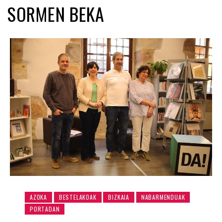
SORMEN BEKA
AZOKA
BESTELAKOAK
BIZKAIA
NABARMENDUAK
PORTADAN