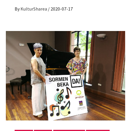
By
KulturSharea
/
2020-07-17