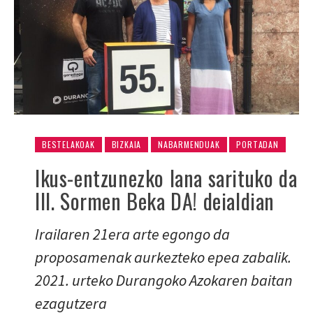
BESTELAKOAK
BIZKAIA
NABARMENDUAK
PORTADAN
Ikus-entzunezko lana sarituko da
III. Sormen Beka DA! deialdian
Irailaren 21era arte egongo da
proposamenak aurkezteko epea zabalik.
2021. urteko Durangoko Azokaren baitan
ezagutzera