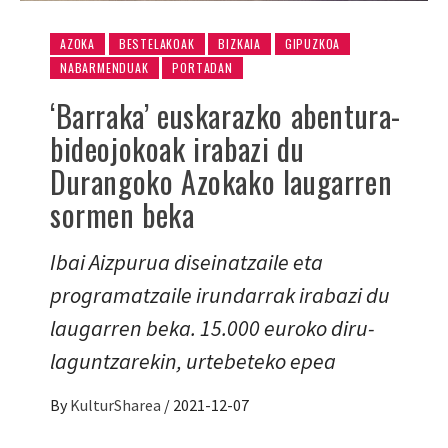
AZOKA
BESTELAKOAK
BIZKAIA
GIPUZKOA
NABARMENDUAK
PORTADAN
‘Barraka’ euskarazko abentura-
bideojokoak irabazi du
Durangoko Azokako laugarren
sormen beka
Ibai Aizpurua diseinatzaile eta
programatzaile irundarrak irabazi du
laugarren beka. 15.000 euroko diru-
laguntzarekin, urtebeteko epea
By
KulturSharea
/
2021-12-07