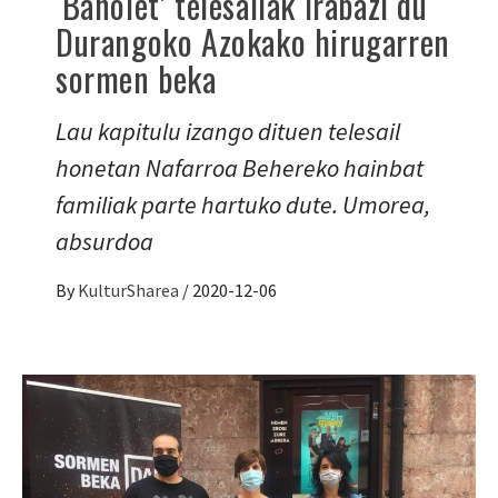
‘Bañolet’ telesailak irabazi du
Durangoko Azokako hirugarren
sormen beka
Lau kapitulu izango dituen telesail
honetan Nafarroa Behereko hainbat
familiak parte hartuko dute. Umorea,
absurdoa
By
KulturSharea
/
2020-12-06