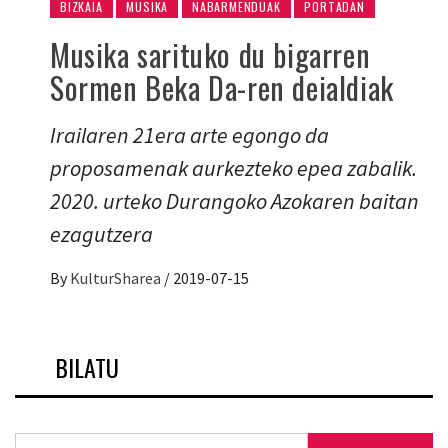
BIZKAIA
MUSIKA
NABARMENDUAK
PORTADAN
Musika sarituko du bigarren
Sormen Beka Da-ren deialdiak
Irailaren 21era arte egongo da
proposamenak aurkezteko epea zabalik.
2020. urteko Durangoko Azokaren baitan
ezagutzera
By
KulturSharea
/
2019-07-15
BILATU
Bilatu: