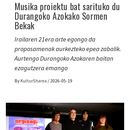
Musika proiektu bat sarituko du
Durangoko Azokako Sormen
Bekak
Irailaren 21era arte egongo da
proposamenak aurkezteko epea zabalik.
Aurtengo Durangoko Azokaren baitan
ezagutzera emango
By
KulturSharea
/
2026-05-19