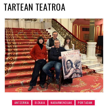
TARTEAN TEATROA
ANTZERKIA
BIZKAIA
NABARMENDUAK
PORTADAN