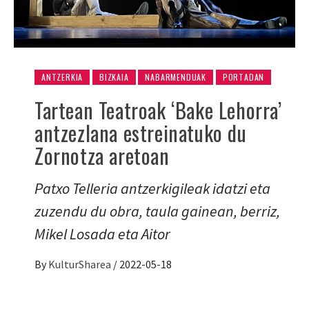
ANTZERKIA
BIZKAIA
NABARMENDUAK
PORTADAN
Tartean Teatroak ‘Bake Lehorra’
antzezlana estreinatuko du
Zornotza aretoan
Patxo Telleria antzerkigileak idatzi eta
zuzendu du obra, taula gainean, berriz,
Mikel Losada eta Aitor
By
KulturSharea
/
2022-05-18