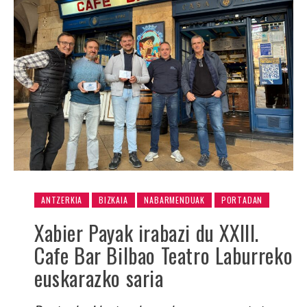
ANTZERKIA
BIZKAIA
NABARMENDUAK
PORTADAN
Xabier Payak irabazi du XXIII.
Cafe Bar Bilbao Teatro Laburreko
euskarazko saria