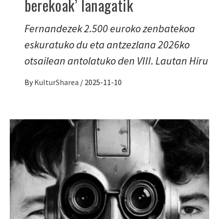
berekoak’ lanagatik
Fernandezek 2.500 euroko zenbatekoa
eskuratuko du eta antzezlana 2026ko
otsailean antolatuko den VIII. Lautan Hiru
By
KulturSharea
/
2025-11-10