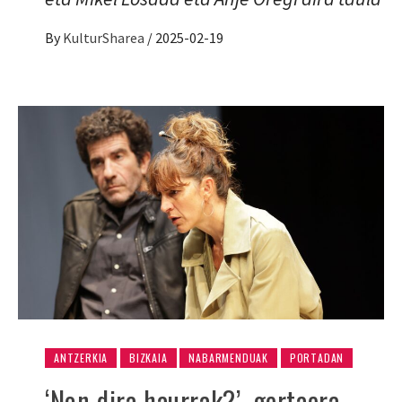
By
KulturSharea
/
2025-02-19
ANTZERKIA
BIZKAIA
NABARMENDUAK
PORTADAN
‘Non dira haurrak?’, gertaera