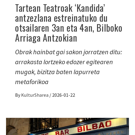
Tartean Teatroak ‘Kandida’
antzezlana estreinatuko du
otsailaren 3an eta 4an, Bilboko
Arriaga Antzokian
Obrak hainbat gai sakon jorratzen ditu:
arrakasta lortzeko edozer egitearen
mugak, bizitza baten lapurreta
metaforikoa
By
KulturSharea
/
2026-01-22