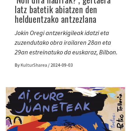
latz batetik abiatzen den
helduentzako antzezlana
Jokin Oregi antzerkigileak idatzi eta
zuzendutako obra irailaren 28an eta
29an estreinatuko da euskaraz, Bilbon.
By
KulturSharea
/
2024-09-03