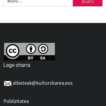
albisteak@kultursharea.eus
Publizitatea