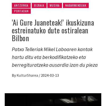
ANTZERKIA
BIZKAIA
MUSIKA
NABARMENDUAK
PORTADAN
‘Ai Gure Juaneteak!’ ikuskizuna
estreinatuko dute ostiralean
Bilbon
Patxo Telleriak Mikel Laboaren kantak
hartu ditu eta berkodifikatzeko eta
berregituratzeko ausardia izan du pieza
By
KulturSharea
/
2024-03-13