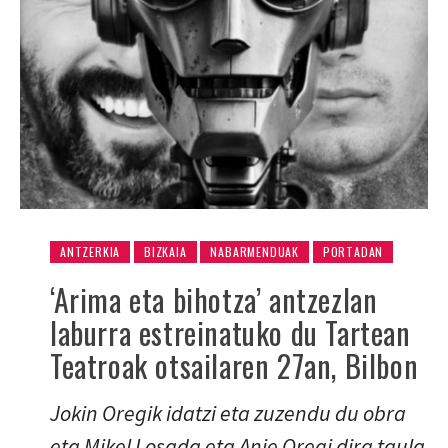
ANTZERKIA
BIZKAIA
NABARMENDUAK
PORTADAN
‘Arima eta bihotza’ antzezlan
laburra estreinatuko du Tartean
Teatroak otsailaren 27an, Bilbon
Jokin Oregik idatzi eta zuzendu du obra
eta Mikel Losada eta Anje Oregi dira taula