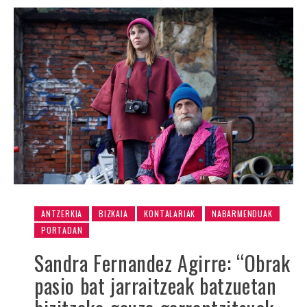
ANTZERKIA
BIZKAIA
KONTALARIAK
NABARMENDUAK
PORTADAN
Sandra Fernandez Agirre: “Obrak
pasio bat jarraitzeak batzuetan