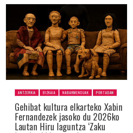
ANTZERKIA
BIZKAIA
NABARMENDUAK
PORTADAN
Gehibat kultura elkarteko Xabin
Fernandezek jasoko du 2026ko
Lautan Hiru laguntza ‘Zaku