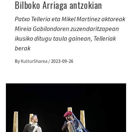
Bilboko Arriaga antzokian
Patxo Telleria eta Mikel Martinez aktoreak
Mireia Gabilondoren zuzendaritzapean
ikusiko ditugu taula gainean, Telleriak
berak
By
KulturSharea
/
2023-09-26