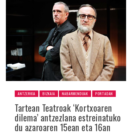
ANTZERKIA
BIZKAIA
NABARMENDUAK
PORTADAN
Tartean Teatroak ‘Kortxoaren
dilema’ antzezlana estreinatuko
du azaroaren 15ean eta 16an