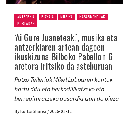
ANTZERKIA
BIZKAIA
MUSIKA
NABARMENDUAK
PORTADAN
‘Ai Gure Juaneteak!’, musika eta
antzerkiaren artean dagoen
ikuskizuna Bilboko Pabellon 6
aretora iritsiko da asteburuan
Patxo Telleriak Mikel Laboaren kantak
hartu ditu eta berkodifikatzeko eta
berregituratzeko ausardia izan du pieza
By
KulturSharea
/
2026-01-12