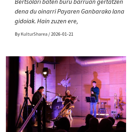
Bertsolari baten buru barruan gertatzen
dena du oinarri Payaren Ganbarako lana
gidoiak. Hain zuzen ere,
By
KulturSharea
/
2026-01-21