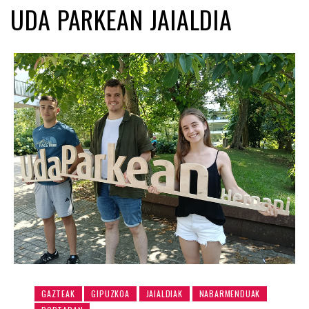
UDA PARKEAN JAIALDIA
GAZTEAK
GIPUZKOA
JAIALDIAK
NABARMENDUAK