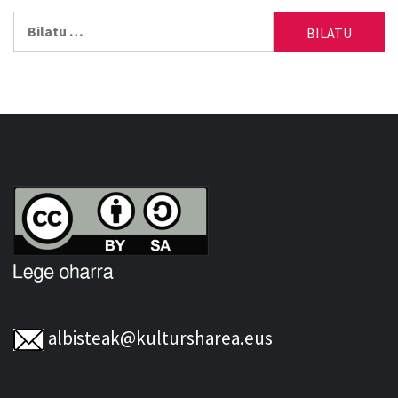
Bilatu:
albisteak@kultursharea.eus