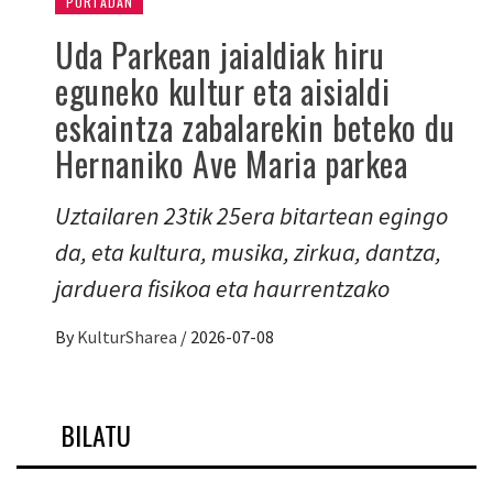
PORTADAN
Uda Parkean jaialdiak hiru
eguneko kultur eta aisialdi
eskaintza zabalarekin beteko du
Hernaniko Ave Maria parkea
Uztailaren 23tik 25era bitartean egingo
da, eta kultura, musika, zirkua, dantza,
jarduera fisikoa eta haurrentzako
By
KulturSharea
/
2026-07-08
BILATU