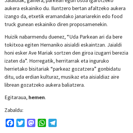
Jaialdiak, gainera, parkean egun osoa igarotzeko
aukera eskainiko du. Iluntzero bertan afaltzeko aukera
izango da, etxetik eramandako janariarekin edo food
truck gunean eskainiko diren proposamenekin.
Huizik nabarmendu duenez, “Uda Parkean ari da bere
tokitxoa egiten Hernaniko aisialdi eskaintzan. Jaialdi
honi esker Ave Mariak sortzen den giroa izugarri berezia
izaten da”. Horregatik, herritarrak eta inguruko
herrietako bisitariak “parkeaz gozatzera” gonbidatu
ditu, uda erdian kulturaz, musikaz eta aisialdiaz aire
librean gozatzeko aukera baliatzera.
Egitaraua,
hemen
.
Zabaldu:
Facebook
Twitter
Mastodon
WhatsApp
Telegram