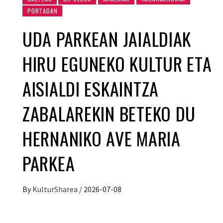
PORTADAN
UDA PARKEAN JAIALDIAK
HIRU EGUNEKO KULTUR ETA
AISIALDI ESKAINTZA
ZABALAREKIN BETEKO DU
HERNANIKO AVE MARIA
PARKEA
By
KulturSharea
/
2026-07-08