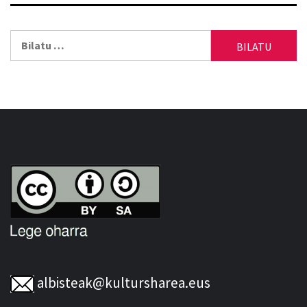
Bilatu:
albisteak@kultursharea.eus