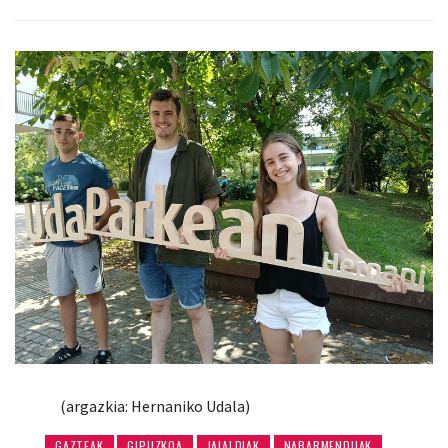
(argazkia: Hernaniko Udala)
GAZTEAK
GIPUZKOA
JAIALDIAK
NABARMENDUAK