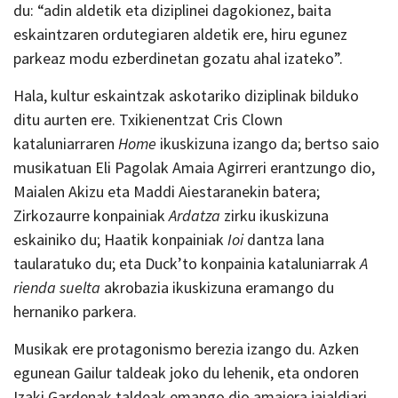
du: “adin aldetik eta diziplinei dagokionez, baita
eskaintzaren ordutegiaren aldetik ere, hiru egunez
parkeaz modu ezberdinetan gozatu ahal izateko”.
Hala, kultur eskaintzak askotariko diziplinak bilduko
ditu aurten ere. Txikienentzat Cris Clown
kataluniarraren
Home
ikuskizuna izango da; bertso saio
musikatuan Eli Pagolak Amaia Agirreri erantzungo dio,
Maialen Akizu eta Maddi Aiestaranekin batera;
Zirkozaurre konpainiak
Ardatza
zirku ikuskizuna
eskainiko du; Haatik konpainiak
Ioi
dantza lana
taularatuko du; eta Duck’to konpainia kataluniarrak
A
rienda suelta
akrobazia ikuskizuna eramango du
hernaniko parkera.
Musikak ere protagonismo berezia izango du. Azken
egunean Gailur taldeak joko du lehenik, eta ondoren
Izaki Gardenak taldeak emango dio amaiera jaialdiari.