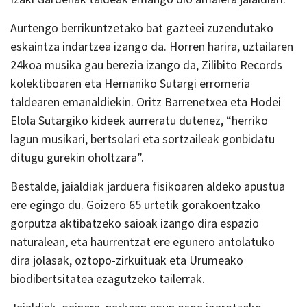
Aurtengo berrikuntzetako bat gazteei zuzendutako
eskaintza indartzea izango da. Horren harira, uztailaren
24koa musika gau berezia izango da, Zilibito Records
kolektiboaren eta Hernaniko Sutargi erromeria
taldearen emanaldiekin. Oritz Barrenetxea eta Hodei
Elola Sutargiko kideek aurreratu dutenez, “herriko
lagun musikari, bertsolari eta sortzaileak gonbidatu
ditugu gurekin oholtzara”.
Bestalde, jaialdiak jarduera fisikoaren aldeko apustua
ere egingo du. Goizero 65 urtetik gorakoentzako
gorputza aktibatzeko saioak izango dira espazio
naturalean, eta haurrentzat ere egunero antolatuko
dira jolasak, oztopo-zirkuituak eta Urumeako
biodibertsitatea ezagutzeko tailerrak.