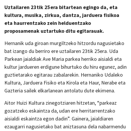
Uztailaren 23tik 25era bitartean egingo da, eta
kultura, musika, zirkua, dantza, jarduera fisikoa
eta haurrentzako zein helduentzako
proposamenak uztartuko ditu egitarauak.
Hernanik uda giroan murgiltzeko hitzordu nagusietako
bat izango du berriro ere uztailaren 23tik 25era. Uda
Parkean jaialdiak Ave Maria parkea herriko aisialdi eta
kultur jardueren erdigune bihurtuko du hiru egunez, adin
guztietarako egitarau zabalarekin. Hernaniko Udaleko
Kultura, Jarduera Fisiko eta Kirola eta Haur, Nerabe eta
Gazteria sailek elkarlanean antolatu dute ekimena.
Aitor Huizi Kultura zinegotziaren hitzetan, “parkeaz
gozatzeko eskaintza da, udan ere herritarrentzako
aisialdi eskaintza egon dadin”. Gainera, jaialdiaren
ezaugarri nagusietako bat aniztasuna dela nabarmendu