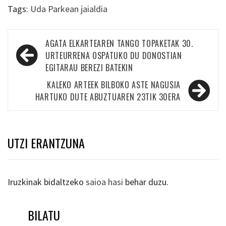
Tags:
Uda Parkean jaialdia
Bidalketetan
AGATA ELKARTEAREN TANGO TOPAKETAK 30.
zehar
URTEURRENA OSPATUKO DU DONOSTIAN
EGITARAU BEREZI BATEKIN
nabigatu
KALEKO ARTEEK BILBOKO ASTE NAGUSIA
HARTUKO DUTE ABUZTUAREN 23TIK 30ERA
UTZI ERANTZUNA
Iruzkinak bidaltzeko
saioa hasi
behar duzu.
BILATU