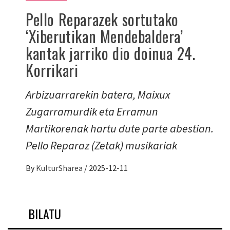
Pello Reparazek sortutako
‘Xiberutikan Mendebaldera’
kantak jarriko dio doinua 24.
Korrikari
Arbizuarrarekin batera, Maixux
Zugarramurdik eta Erramun
Martikorenak hartu dute parte abestian.
Pello Reparaz (Zetak) musikariak
By
KulturSharea
/
2025-12-11
BILATU