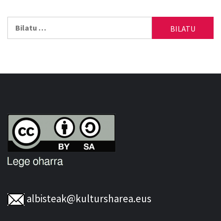
Bilatu:
albisteak@kultursharea.eus