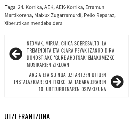
Tags:
24. Korrika
,
AEK
,
AEK-Korrika
,
Erramun
Martikorena
,
Maixux Zugarramurdi
,
Pello Reparaz
,
Xiberutikan mendebaldera
Bidalketetan
NEOMAK, MIRUA, CHICA SOBRESALTO, LA
zehar
TREMENDITA ETA CLARA PEYAK IZANGO DIRA
DONOSTIAKO ‘GURE AHOTSAK’ EMAKUMEZKO
nabigatu
MUSIKARIEN ZIKLOAN
ARGIA ETA SOINUA UZTARTZEN DITUEN
INSTALAZIOAREKIN ITXIKO DA TABAKALERAREN
10. URTEURRENAREN OSPAKIZUNA
UTZI ERANTZUNA