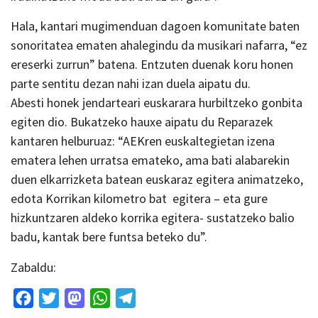
Hala, kantari mugimenduan dagoen komunitate baten
sonoritatea ematen ahalegindu da musikari nafarra, “ez
ereserki zurrun” batena. Entzuten duenak koru honen
parte sentitu dezan nahi izan duela aipatu du.
Abesti honek jendarteari euskarara hurbiltzeko gonbita
egiten dio. Bukatzeko hauxe aipatu du Reparazek
kantaren helburuaz: “AEKren euskaltegietan izena
ematera lehen urratsa emateko, ama bati alabarekin
duen elkarrizketa batean euskaraz egitera animatzeko,
edota Korrikan kilometro bat egitera – eta gure
hizkuntzaren aldeko korrika egitera- sustatzeko balio
badu, kantak bere funtsa beteko du”.
Zabaldu:
Facebook
Twitter
Mastodon
WhatsApp
Telegram