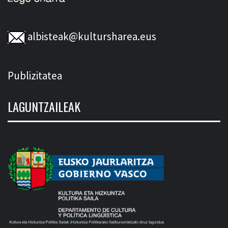
albisteak@kultursharea.eus
Publizitatea
LAGUNTZAILEAK