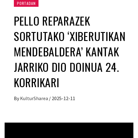
PORTADAN
PELLO REPARAZEK
SORTUTAKO ‘XIBERUTIKAN
MENDEBALDERA’ KANTAK
JARRIKO DIO DOINUA 24.
KORRIKARI
By
KulturSharea
/
2025-12-11