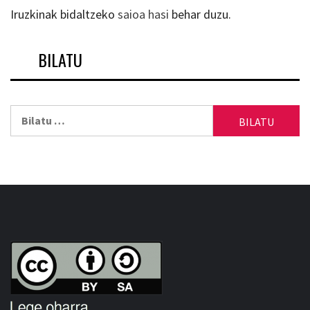
Iruzkinak bidaltzeko
saioa hasi
behar duzu.
BILATU
Bilatu: