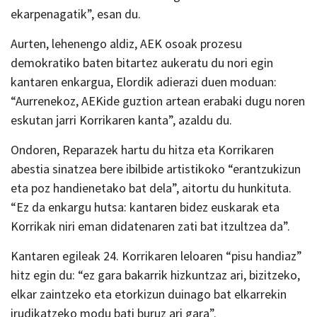
ekarpenagatik”, esan du.
Aurten, lehenengo aldiz, AEK osoak prozesu
demokratiko baten bitartez aukeratu du nori egin
kantaren enkargua, Elordik adierazi duen moduan:
“Aurrenekoz, AEKide guztion artean erabaki dugu noren
eskutan jarri Korrikaren kanta”, azaldu du.
Ondoren, Reparazek hartu du hitza eta Korrikaren
abestia sinatzea bere ibilbide artistikoko “erantzukizun
eta poz handienetako bat dela”, aitortu du hunkituta.
“Ez da enkargu hutsa: kantaren bidez euskarak eta
Korrikak niri eman didatenaren zati bat itzultzea da”.
Kantaren egileak 24. Korrikaren leloaren “pisu handiaz”
hitz egin du: “ez gara bakarrik hizkuntzaz ari, bizitzeko,
elkar zaintzeko eta etorkizun duinago bat elkarrekin
irudikatzeko modu bati buruz ari gara”.