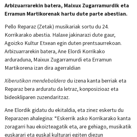
Arbizuarrarekin batera, Maixux Zugarramurdik eta
Erramun Martikorenak hartu dute parte abestian.
Pello Reparaz (Zetak) musikariak sortu du 24.
Korrikarako abestia. Halaxe jakinarazi dute gaur,
Agoizko Kultur Etxean egin duten prentsaurrekoan.
Arbizuarrarekin batera, Ane Elordi Korrikako
arduraduna, Maixux Zugarramurdi eta Erramun
Martikorena izan dira agerraldian
Xiberutikan mendebaldera
du izena kanta berriak eta
Reparaz bera arduratu da letraz, konposizioaz eta
bideokliparen zuzendaritzaz.
Ane Elordik gidatu du ekitaldia, eta zinez eskertu du
Reparazen ahalegina: “Eskerrik asko Korrikarako kanta
zoragarri hau ekoizteagatik eta, are gehiago, musikatik
euskarari eta euskal kulturari egiten diezun