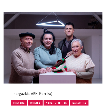
(argazkia: AEK-Korrika)
EUSKARA
MUSIKA
NABARMENDUAK
NAFARROA